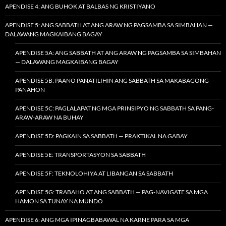
APENDISE 4: ANG BUHOK AT BALBAS NG KRISTIYANO
APENDISE 5: ANG SABBATH AT ANG ARAW NG PAGSAMBA SA SIMBAHAN —
DALAWANG MAGKAIBANG BAGAY
APENDISE 5A: ANG SABBATH AT ANG ARAW NG PAGSAMBA SA SIMBAHAN
— DALAWANG MAGKAIBANG BAGAY
APENDISE 5B: PAANO PANATILIHIN ANG SABBATH SA MAKABAGONG
PANAHON
APENDISE 5C: PAGLALAPAT NG MGA PRINSIPYO NG SABBATH SA PANG-
ARAW-ARAW NA BUHAY
APENDISE 5D: PAGKAIN SA SABBATH — PRAKTIKAL NA GABAY
APENDISE 5E: TRANSPORTASYON SA SABBATH
APENDISE 5F: TEKNOLOHIYA AT LIBANGAN SA SABBATH
APENDISE 5G: TRABAHO AT ANG SABBATH — PAG-NAVIGATE SA MGA
HAMON SA TUNAY NA MUNDO
APENDISE 6: ANG MGA IPINAGBABAWAL NA KARNE PARA SA MGA