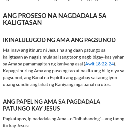
ANG PROSESO NA NAGDADALA SA
KALIGTASAN
IKINALULUGOD NG AMA ANG PAGSUNOD
Malinaw ang itinuro ni Jesus na ang daan patungo sa
kaligtasan ay nagsisimula sa isang taong nagbibigay-kasiyahan
sa Ama sa pamamagitan ng kaniyang asal (
Awit 18:22-24
).
Kapag sinuri ng Ama ang puso ng tao at nakita ang hilig niya sa
pagsunod, ang Banal na Espiritu ang gagabay sa taong iyon
upang sundin ang lahat ng Kaniyang mga banal na utos.
ANG PAPEL NG AMA SA PAGDADALA
PATUNGO KAY JESUS
Pagkatapos, ipinadadala ng Ama—o “inihahandog”—ang taong
ito kay Jesus: