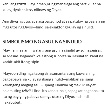
kanilang
tzitzit
. Gayunman, kung mahalaga ang partikular na
kulay, tiyak na ito’y nilinaw ng Diyos.
Ang diwa ng utos ay nasa pagsunod at sa patuloy na paalala ng
mga utos ng Diyos—hindi sa eksaktong kulay ng sinulid.
SIMBOLISMO NG ASUL NA SINULID
May ilan na naniniwalang ang asul na sinulid ay sumasagisag
sa Mesias, bagama’t wala itong suporta sa Kasulatan, kahit na
kaakit-akit itong isipin.
Mayroon ding mga taong sinasamantala ang kawalan ng
pagbabawal sa kulay ng ibang sinulid—maliban sa isang
kailangang maging asul—upang lumikha ng makukulay at
palamuting
tzitzit
. Hindi ito kanais-nais, sapagkat nagpapakita
ito ng pagiging pabaya sa mga utos ng Diyos na hindi
nakabubuti.