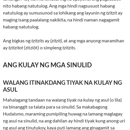
nito habang natutulog. Ang mga hindi nagsusuot habang
natutulog ay sumusunod sa lohikang ang layunin ng
tzitzit
ay
maging isang paalalang nakikita, na hindi naman nagagamit
habang natutulog.
Ang bigkas ng
tzitzits
ay
(zitzit)
, at ang mga anyong maramihan
ay
tzitzitot
(zitziôt) o simpleng
tzitzits
.
ANG KULAY NG MGA SINULID
WALANG ITINAKDANG TIYAK NA KULAY NG
ASUL
Mahalagang tandaan na walang tiyak na kulay ng asul (o lila)
na binanggit sa talata para sa sinulid. Sa makabagong
Hudaismo, maraming pumipiling huwag na lamang maglagay
ng asul na sinulid, na ang dahilan ay hindi tiyak kung anong uri
ng asul ang tinutukoy, kaya puti lamang ang ginagamit sa