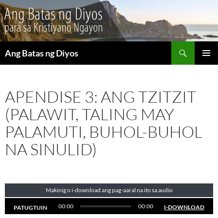
Maghanap
Ang Batas ng Diyos
LUMAKTAW
PANGU
SA
MENU
NILALAMAN
APENDISE 3: ANG TZITZIT
(PALAWIT, TALING MAY
PALAMUTI, BUHOL-BUHOL
NA SINULID)
Makinig o i-download ang pag-aaral na ito sa audio
00:00
00:00
I-DOWNLOAD
PATUGTUIN