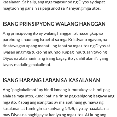
kasalanan. Sa halip, ang mga tagasunod ng Diyos ay dapat
magtuon ng pansin sa pagsunod sa Kaniyang mga utos.
ISANG PRINSIPYONG WALANG HANGGAN
Ang prinsipyong ito ay walang hanggan, at naaangkop sa
parehong sinaunang Israel at sa mga Kristiyano ngayon, na
tinatawagan upang manatiling tapat sa mga utos ng Diyos at
iwasan ang mga tukso ng mundo. Kapag inuutusan tayo ng
Diyos na alalahanin ang isang bagay, ito’y dahil alam Niyang
tayo’y madaling makalimot.
ISANG HARANG LABAN SA KASALANAN
Ang “pagkakalimot” ay hindi lamang tumutukoy sa hindi pag-
alala sa mga utos, kundi pati na rin sa pagkabigong isagawa ang
mga ito. Kapag ang isang tao ay malapit nang gumawa ng
kasalanan at tumingin sa kaniyang
tzitzit
, siya ay naaalala na
may Diyos na nagbigay sa kaniya ng mga utos. At kung ang