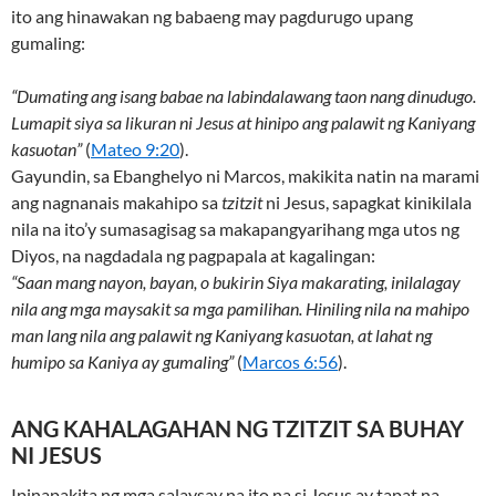
ito ang hinawakan ng babaeng may pagdurugo upang
gumaling:
“Dumating ang isang babae na labindalawang taon nang dinudugo.
Lumapit siya sa likuran ni Jesus at hinipo ang palawit ng Kaniyang
kasuotan”
(
Mateo 9:20
).
Gayundin, sa Ebanghelyo ni Marcos, makikita natin na marami
ang nagnanais makahipo sa
tzitzit
ni Jesus, sapagkat kinikilala
nila na ito’y sumasagisag sa makapangyarihang mga utos ng
Diyos, na nagdadala ng pagpapala at kagalingan:
“Saan mang nayon, bayan, o bukirin Siya makarating, inilalagay
nila ang mga maysakit sa mga pamilihan. Hiniling nila na mahipo
man lang nila ang palawit ng Kaniyang kasuotan, at lahat ng
humipo sa Kaniya ay gumaling”
(
Marcos 6:56
).
ANG KAHALAGAHAN NG TZITZIT SA BUHAY
NI JESUS
Ipinapakita ng mga salaysay na ito na si Jesus ay tapat na