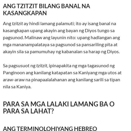
ANG TZITZIT BILANG BANAL NA
KASANGKAPAN
Ang
tzitzit
ay hindi lamang palamuti; ito ay isang banal na
kasangkapan upang akayin ang bayan ng Diyos tungo sa
pagsunod. Malinaw ang layunin nito: upang hadlangan ang
mga mananampalataya sa pagsunod sa pansariling pita at
akayin sila sa pamumuhay ng kabanalan sa harap ng Diyos.
Sa pagsusuot ng
tzitzit
, ipinapakita ng mga tagasunod ng
Panginoon ang kanilang katapatan sa Kaniyang mga utos at
araw-araw na pinapaalalahanan ang kanilang sarili sa tipan
nila sa Kaniya.
PARA SA MGA LALAKI LAMANG BA O
PARA SA LAHAT?
ANG TERMINOLOHIYANG HEBREO