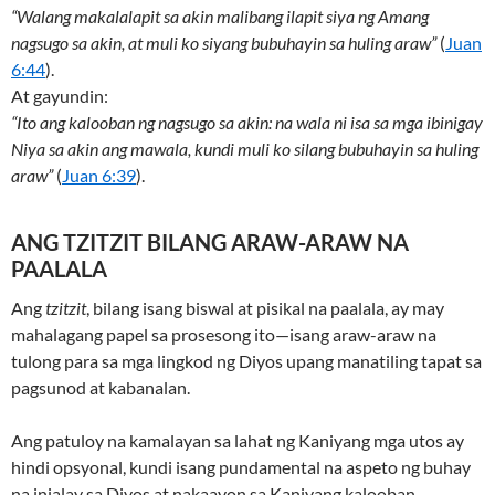
“Walang makalalapit sa akin malibang ilapit siya ng Amang
nagsugo sa akin, at muli ko siyang bubuhayin sa huling araw”
(
Juan
6:44
).
At gayundin:
“Ito ang kalooban ng nagsugo sa akin: na wala ni isa sa mga ibinigay
Niya sa akin ang mawala, kundi muli ko silang bubuhayin sa huling
araw”
(
Juan 6:39
).
ANG TZITZIT BILANG ARAW-ARAW NA
PAALALA
Ang
tzitzit
, bilang isang biswal at pisikal na paalala, ay may
mahalagang papel sa prosesong ito—isang araw-araw na
tulong para sa mga lingkod ng Diyos upang manatiling tapat sa
pagsunod at kabanalan.
Ang patuloy na kamalayan sa lahat ng Kaniyang mga utos ay
hindi opsyonal, kundi isang pundamental na aspeto ng buhay
na inialay sa Diyos at nakaayon sa Kaniyang kalooban.