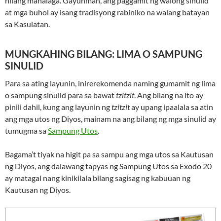
nilang mahalaga. Gayunman, ang paggamit ng walong sinulid
at mga buhol ay isang tradisyong rabiniko na walang batayan
sa Kasulatan.
MUNGKAHING BILANG: LIMA O SAMPUNG
SINULID
Para sa ating layunin, inirerekomenda naming gumamit ng lima
o sampung sinulid para sa bawat
tzitzit
. Ang bilang na ito ay
pinili dahil, kung ang layunin ng
tzitzit
ay upang ipaalala sa atin
ang mga utos ng Diyos, mainam na ang bilang ng mga sinulid ay
tumugma sa
Sampung Utos
.
Bagama’t tiyak na higit pa sa sampu ang mga utos sa Kautusan
ng Diyos, ang dalawang tapyas ng Sampung Utos sa Exodo 20
ay matagal nang kinikilala bilang sagisag ng kabuuan ng
Kautusan ng Diyos.