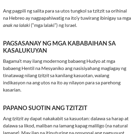
Ang pagpili ng salita para sa utos tungkol sa tzitzit sa orihinal
na Hebreo ay nagpapahiwatig na ito’y tuwirang ibinigay sa mga
anak na lalaki
(“mga lalaki”) ng Israel.
PAGSASANAY NG MGA KABABAIHAN SA
KASALUKUYAN
Bagama’t may ilang modernong babaeng Hudyo at mga
babaeng Hentil na Mesyaniko ang nasisiyahang maglagay ng
tinatawag nilang
tzitzit
sa kanilang kasuotan, walang
indikasyon na ang utos na ito ay nilayon para sa parehong
kasarian.
PAPANO SUOTIN ANG TZITZIT
Ang
tzitzit
ay dapat nakakabit sa kasuotan: dalawa sa harap at
dalawa sa likod, maliban na lamang kapag maliligo (na natural
lamang). May ilan na itinuturing na opsyonal ang pagsusuot