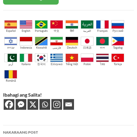
Español
English
Português
中文
हिंदी
العربية
Français
Русский
עברית
Indonesia
Kiswahili
فارسی
Deutsch
日本語
বাংলা
Tagalog
اُردو
Italiano
한국어
Ελληνικά
Tiếng Việt
Polski
ไทย
Türkçe
Română
Ibahagi ang Salita!
Post
NAKARAANG POST