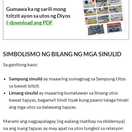
Gumawa ka ng sarili mong
tzitzit ayon sa utos ng Diyos
I-download ang PDF
SIMBOLISMO NG BILANG NG MGA SINULID
Sa ganitong kaso:
Sampung sinulid
ay maaaring sumagisag sa Sampung Utos
sa bawat
tzitzit
.
Limang sinulid
ay maaaring kumatawan sa limang utos
bawat tapyas, bagama’t hindi tiyak kung paano talaga hinati
ang mga utos sa dalawang tapyas.
Marami ang nagpapalagay (ng walang matibay na ebidensya)
na ang isang tapyas ay may apat na utos tungkol sa relasyon