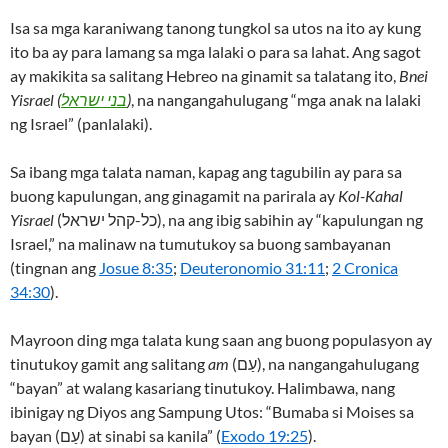
Isa sa mga karaniwang tanong tungkol sa utos na ito ay kung
ito ba ay para lamang sa mga lalaki o para sa lahat. Ang sagot
ay makikita sa salitang Hebreo na ginamit sa talatang ito,
Bnei
Yisrael (
בני ישראל
)
, na nangangahulugang “mga anak na lalaki
ng Israel” (panlalaki).
Sa ibang mga talata naman, kapag ang tagubilin ay para sa
buong kapulungan, ang ginagamit na parirala ay
Kol-Kahal
Yisrael
(כל-קהל ישראל), na ang ibig sabihin ay “kapulungan ng
Israel,” na malinaw na tumutukoy sa buong sambayanan
(tingnan ang
Josue 8:35
;
Deuteronomio 31:11
;
2 Cronica
34:30
).
Mayroon ding mga talata kung saan ang buong populasyon ay
tinutukoy gamit ang salitang
am
(עַם), na nangangahulugang
“bayan” at walang kasariang tinutukoy. Halimbawa, nang
ibinigay ng Diyos ang Sampung Utos: “Bumaba si Moises sa
bayan (עַם) at sinabi sa kanila” (
Exodo 19:25
).