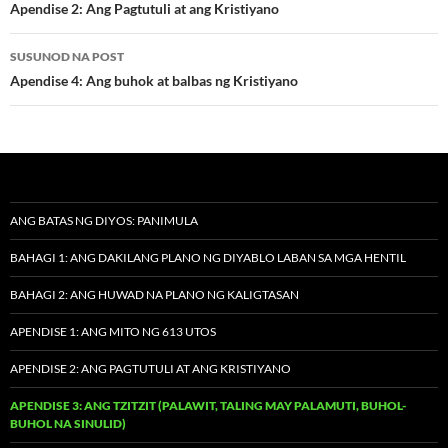
navigation
Apendise 2: Ang Pagtutuli at ang Kristiyano
SUSUNOD NA POST
Apendise 4: Ang buhok at balbas ng Kristiyano
ANG BATAS NG DIYOS: PANIMULA
BAHAGI 1: ANG DAKILANG PLANO NG DIYABLO LABAN SA MGA HENTIL
BAHAGI 2: ANG HUWAD NA PLANO NG KALIGTASAN
APENDISE 1: ANG MITO NG 613 UTOS
APENDISE 2: ANG PAGTUTULI AT ANG KRISTIYANO
APENDISE 3: ANG TZITZIT (PALAWIT, TALING MAY PALAMUTI, BUHOL-
BUHOL NA SINULID)