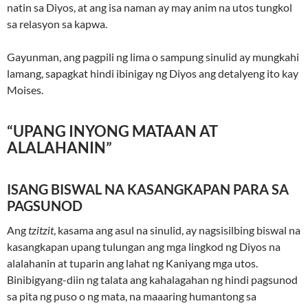
natin sa Diyos, at ang isa naman ay may anim na utos tungkol
sa relasyon sa kapwa.
Gayunman, ang pagpili ng lima o sampung sinulid ay mungkahi
lamang, sapagkat hindi ibinigay ng Diyos ang detalyeng ito kay
Moises.
“UPANG INYONG MATAAN AT
ALALAHANIN”
ISANG BISWAL NA KASANGKAPAN PARA SA
PAGSUNOD
Ang
tzitzit
, kasama ang asul na sinulid, ay nagsisilbing biswal na
kasangkapan upang tulungan ang mga lingkod ng Diyos na
alalahanin at tuparin ang lahat ng Kaniyang mga utos.
Binibigyang-diin ng talata ang kahalagahan ng hindi pagsunod
sa pita ng puso o ng mata, na maaaring humantong sa