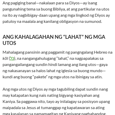
Ang pagiging banal—nakalaan para sa Diyos—ay isang
pangunahing tema sa buong Bibliya, at ang partikular na utos
na ito ay nagbibigay-daan upang ang mga lingkod ng Diyos ay
patuloy na maalala ang kanilang obligasyon na sumunod.
ANG KAHALAGAHAN NG “LAHAT” NG MGA
UTOS
Mahalagang pansinin ang paggamit ng pangngalang Hebreo na
kōl
(
כֹּל
), na nangangahulugang “lahat,” na nagpapalakas sa
pangangailangang sundin hindi lamang ang ilang utos—gaya
ng nakasanayan sa halos lahat ng iglesia sa buong mundo—
kundi ang buong “pakete” ng mga utos na ibinigay sa atin.
Ang mga utos ng Diyos ay mga tagubiling dapat sundin nang
may katapatan kung nais nating bigyang-kasiyahan ang
Kaniya. Sa paggawa nito, tayo ay inilalagay sa posisyon upang
maipadala sa Jesus at tumanggap ng kapatawaran sa ating
mga kasalanan sa pamamagitan ng Kaniyang paghahandog.