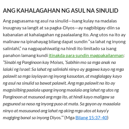
ANG KAHALAGAHAN NG ASUL NA SINULID
Ang pagsasama ng asul na sinulid—isang kulay na madalas
inuugnay sa langit at sa pagka-Diyos—ay nagbibigay-diin sa
kabanalan at kahalagahan ng paalaalang ito. Ang utos na ito ay
malinaw na ipinahayag bilang dapat sundin “sa lahat ng inyong
salinlahi,” na nagpapahiwatig na hindi ito limitado sa isang
panahon lamang kundi
itinakda para sundin magpakailanman
:
“Sinabi ng Panginoon kay Moises, ‘Sabihin mo sa mga anak na
lalaki ng Israel: Sa lahat ng salinlahi ninyo ay gagawa kayo ng mga
palawit sa mga laylayan ng inyong kasuotan, at maglalagay kayo
ng asul na sinulid sa bawat palawit. Ang mga palawit na ito ay
magsisilbing paalala upang inyong maalala ang lahat ng utos ng
Panginoon at masunod ang mga ito, at hindi kayo maligaw sa
pagsunod sa nasa ng inyong puso at mata. Sa gayon ay maaalala
ninyo at masusunod ang lahat ng aking mga utos at kayo’y
magiging banal sa inyong Diyos.’”
(Mga
Bilang 15:37-40
)