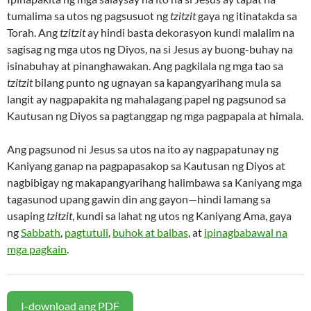
tumalima sa utos ng pagsusuot ng
tzitzit
gaya ng itinatakda sa
Torah. Ang
tzitzit
ay hindi basta dekorasyon kundi malalim na
sagisag ng mga utos ng Diyos, na si Jesus ay buong-buhay na
isinabuhay at pinanghawakan. Ang pagkilala ng mga tao sa
tzitzit
bilang punto ng ugnayan sa kapangyarihang mula sa
langit ay nagpapakita ng mahalagang papel ng pagsunod sa
Kautusan ng Diyos sa pagtanggap ng mga pagpapala at himala.
Ang pagsunod ni Jesus sa utos na ito ay nagpapatunay ng
Kaniyang ganap na pagpapasakop sa Kautusan ng Diyos at
nagbibigay ng makapangyarihang halimbawa sa Kaniyang mga
tagasunod upang gawin din ang gayon—hindi lamang sa
usaping
tzitzit
, kundi sa lahat ng utos ng Kaniyang Ama, gaya
ng
Sabbath
,
pagtutuli
,
buhok at balbas
, at
ipinagbabawal na
mga pagkain
.
I-download ang PDF