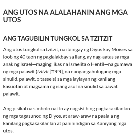
ANG UTOS NA ALALAHANIN ANG MGA
UTOS
ANG TAGUBILIN TUNGKOL SA TZITZIT
Ang utos tungkol sa tzitzit, na ibinigay ng Diyos kay Moises sa
loob ng 40 taon ng paglalakbay sa ilang, ay nag-aatas sa mga
anak ng Israel—maging likas na Israelita o Hentil—na gumawa
ng mga palawit (
tzitzit
[ציצת], na nangangahulugang mga
sinulid, palawit, o tassels) sa mga laylayan ng kanilang
kasuotan at magsama ng isang asul na sinulid sa bawat
palawit.
Ang pisikal na simbolo na ito ay nagsisilbing pagkakakilanlan
ng mga tagasunod ng Diyos, at araw-araw na paalala ng
kanilang pagkakakilanlan at paninindigan sa Kaniyang mga
utos.