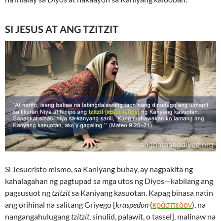
SI JESUS AT ANG TZITZIT
Si Jesucristo mismo, sa Kaniyang buhay, ay nagpakita ng
kahalagahan ng pagtupad sa mga utos ng Diyos—kabilang ang
pagsusuot ng
tzitzit
sa Kaniyang kasuotan. Kapag binasa natin
ang orihinal na salitang Griyego [
kraspedon
(
κράσπεδον
), na
nangangahulugang
tzitzit
, sinulid, palawit, o tassel], malinaw na