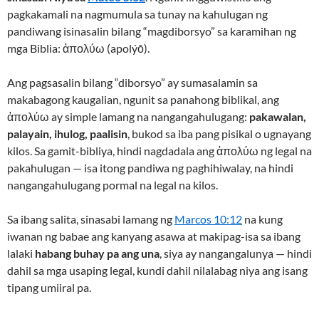
pagkakamali na nagmumula sa tunay na kahulugan ng
pandiwang isinasalin bilang “magdiborsyo” sa karamihan ng
mga Biblia: ἀπολύω (apolýō).
Ang pagsasalin bilang “diborsyo” ay sumasalamin sa
makabagong kaugalian, ngunit sa panahong biblikal, ang
ἀπολύω ay simple lamang na nangangahulugang:
pakawalan,
palayain, ihulog, paalisin
, bukod sa iba pang pisikal o ugnayang
kilos. Sa gamit-bibliya, hindi nagdadala ang ἀπολύω ng legal na
pakahulugan — isa itong pandiwa ng paghihiwalay, na hindi
nangangahulugang pormal na legal na kilos.
Sa ibang salita, sinasabi lamang ng
Marcos 10:12
na kung
iwanan ng babae ang kanyang asawa at makipag-isa sa ibang
lalaki
habang buhay pa ang una
, siya ay nangangalunya — hindi
dahil sa mga usaping legal, kundi dahil nilalabag niya ang isang
tipang umiiral pa.