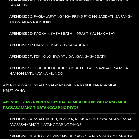
PANAHON
APENDISE 5C: PAGLALAPAT NG MGA PRINSIPYO NG SABBATH SA PANG-
ARAW-ARAW NA BUHAY
APENDISE 5D: PAGKAIN SA SABBATH — PRAKTIKAL NA GABAY
APENDISE 5E: TRANSPORTASYON SA SABBATH
APENDISE 5F: TEKNOLOHIYA AT LIBANGAN SA SABBATH
APENDISE 5G: TRABAHO AT ANG SABBATH — PAG-NAVIGATE SA MGA
HAMON SA TUNAY NA MUNDO
APENDISE 6: ANG MGA IPINAGBABAWAL NA KARNE PARA SA MGA
KRISTIYANO
APENDISE 7: MGA BIRHEN, BIYUDA, AT MGA DIBORSYADA: ANG MGA
PAGSASAMANG TINATANGGAP NG DIYOS
APENDISE 7A: MGA BIRHEN, BIYUDA, AT MGA DIBORSYADA: ANG MGA
PAGSASAMANG TINATANGGAP NG DIYOS
APENDISE 7B: ANG SERTIPIKO NG DIBORSYO — MGA KATOTOHANAN AT