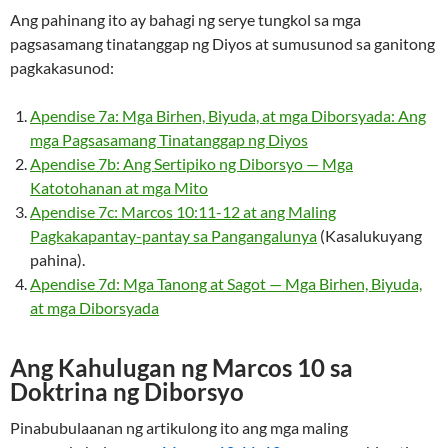
Ang pahinang ito ay bahagi ng serye tungkol sa mga
pagsasamang tinatanggap ng Diyos at sumusunod sa ganitong
pagkakasunod:
Apendise 7a: Mga Birhen, Biyuda, at mga Diborsyada: Ang
mga Pagsasamang Tinatanggap ng Diyos
Apendise 7b: Ang Sertipiko ng Diborsyo — Mga
Katotohanan at mga Mito
Apendise 7c: Marcos 10:11-12 at ang Maling
Pagkakapantay-pantay sa Pangangalunya
(Kasalukuyang
pahina).
Apendise 7d: Mga Tanong at Sagot — Mga Birhen, Biyuda,
at mga Diborsyada
Ang Kahulugan ng Marcos 10 sa
Doktrina ng Diborsyo
Pinabubulaanan ng artikulong ito ang mga maling