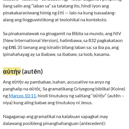
ilang salin ang “laban sa” sa talatang ito, hindi iyon ang
pinakakaraniwang himig ng ἐπί — lalo na kung isasaalang-
alang ang lingguwistikong at teolohikal na konteksto.
Sa pinakamalawak na ginagamit na Biblia sa mundo, ang NIV
(New International Version), halimbawa, sa 832 pagkakataon
ng
ἐπί
, 35 lamang ang isinalin bilang laban sa; sa iba pa, ang
ipinahahayag ay sa ibabaw, sa ibabaw, sa loob, kasama.
αὐτήν
(autēn)
Ang αὐτήν ay pambabae, isahan, accusative na anyo ng
panghalip na αὐτός. Sa gramatikang Griyegong biblikal (Koine)
ng
Marcos 10:11
, hindi tinutukoy ng salitang “αὐτήν” (autēn –
niya) kung aling babae ang tinutukoy ni Jesus.
Nagaganap ang gramatikal na kalabuan sapagkat may
dalawang posibleng pinanghahanguan (antecedent):