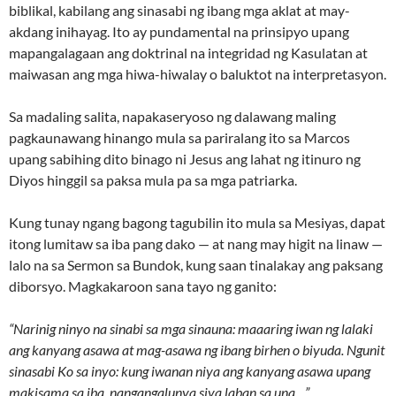
biblikal, kabilang ang sinasabi ng ibang mga aklat at may-
akdang inihayag. Ito ay pundamental na prinsipyo upang
mapangalagaan ang doktrinal na integridad ng Kasulatan at
maiwasan ang mga hiwa-hiwalay o baluktot na interpretasyon.
Sa madaling salita, napakaseryoso ng dalawang maling
pagkaunawang hinango mula sa pariralang ito sa Marcos
upang sabihing dito binago ni Jesus ang lahat ng itinuro ng
Diyos hinggil sa paksa mula pa sa mga patriarka.
Kung tunay ngang bagong tagubilin ito mula sa Mesiyas, dapat
itong lumitaw sa iba pang dako — at nang may higit na linaw —
lalo na sa Sermon sa Bundok, kung saan tinalakay ang paksang
diborsyo. Magkakaroon sana tayo ng ganito:
“Narinig ninyo na sinabi sa mga sinauna: maaaring iwan ng lalaki
ang kanyang asawa at mag-asawa ng ibang birhen o biyuda. Ngunit
sinasabi Ko sa inyo: kung iwanan niya ang kanyang asawa upang
makisama sa iba, nangangalunya siya laban sa una…”