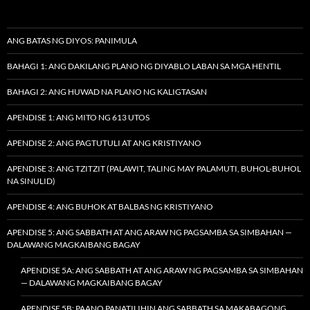
ANG BATAS NG DIYOS: PANIMULA
BAHAGI 1: ANG DAKILANG PLANO NG DIYABLO LABAN SA MGA HENTIL
BAHAGI 2: ANG HUWAD NA PLANO NG KALIGTASAN
APENDISE 1: ANG MITO NG 613 UTOS
APENDISE 2: ANG PAGTUTULI AT ANG KRISTIYANO
APENDISE 3: ANG TZITZIT (PALAWIT, TALING MAY PALAMUTI, BUHOL-BUHOL
NA SINULID)
APENDISE 4: ANG BUHOK AT BALBAS NG KRISTIYANO
APENDISE 5: ANG SABBATH AT ANG ARAW NG PAGSAMBA SA SIMBAHAN —
DALAWANG MAGKAIBANG BAGAY
APENDISE 5A: ANG SABBATH AT ANG ARAW NG PAGSAMBA SA SIMBAHAN
— DALAWANG MAGKAIBANG BAGAY
APENDISE 5B: PAANO PANATILIHIN ANG SABBATH SA MAKABAGONG