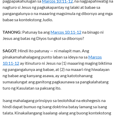
pagpapakahulugan sa
Marcos 10:11-12
, na nagpapahiwatig na
nagturo si Jesus ng pagkakapantay ng lalaki at babae sa
pangangalunya o na maaaring magsimula ng diborsyo ang mga
babae sa kontekstong Judio.
TANONG:
Patunay ba ang
Marcos 10:11-12
na binago ni
Jesus ang batas ng Diyos tungkol sa diborsyo?
SAGOT:
Hindi ito patunay — ni malapit man. Ang
pinakamahahalagang punto laban sa ideya na sa
Marcos
10:11-12
ay itinuturo ni Jesus na (1) maaaring maging biktima
ng pangangalunya ang babae, at (2) na maaari ring hiwalayan
ng babae ang kanyang asawa, ay ang katotohanang
sumasalungat ang ganitong pagkaunawa sa pangkalahatang
turo ng Kasulatan sa paksang ito.
Isang mahalagang prinsipyo sa teolohikal na ekshegesis na
hindi dapat bumuo ng isang doktrina batay lamang sa isang
talata. Kinakailangang isaalang-alang ang buong kontekstong