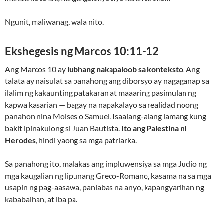
Ngunit, maliwanag, wala nito.
Ekshegesis ng Marcos 10:11-12
Ang Marcos 10 ay
lubhang nakapaloob sa konteksto
. Ang
talata ay naisulat sa panahong ang diborsyo ay nagaganap sa
ilalim ng kakaunting patakaran at maaaring pasimulan ng
kapwa kasarian — bagay na napakalayo sa realidad noong
panahon nina Moises o Samuel. Isaalang-alang lamang kung
bakit ipinakulong si Juan Bautista.
Ito ang Palestina ni
Herodes
, hindi yaong sa mga patriarka.
Sa panahong ito, malakas ang impluwensiya sa mga Judio ng
mga kaugalian ng lipunang Greco-Romano, kasama na sa mga
usapin ng pag-aasawa, panlabas na anyo, kapangyarihan ng
kababaihan, at iba pa.