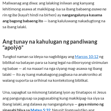
Maliwanag ang diwa: ang lalaking iniiwan ang kanyang
lehitimong asawa at makikipag-isa sa ibang babaeng
asawa na
rin ng iba
(kaya’t hindi na birhen) ay
nangangalunya kasama
ang bagong babaeng ito
— isang kaluluwang nakadugtong na
sa ibang lalaki.
Ang tunay na kahulugan ng pandiwang
“apolýō”
Tungkol naman sa ideya na nagbibigay ang
Marcos 10:12
ng
biblikal na batayan para sa isang legal na diborsyong sinimulan
ng babae — at na maaari na nga siyang mag-asawa ng ibang
lalaki — ito ay isang makabagong pagbasa na anakroniko at
walang suporta sa orihinal na kontekstong biblikal.
Una, sapagkat sa mismong talatang iyon ay tinatapos ni Jesus
ang pangungusap sa pagsasabing kung makikipag-isa siya sa
ibang lalaki, ang dalawa ay nangangalunya —
gaya mismo ng
sinasabi Niya sa
Mateo 5:32
. Ngunit lingguwistiko ang