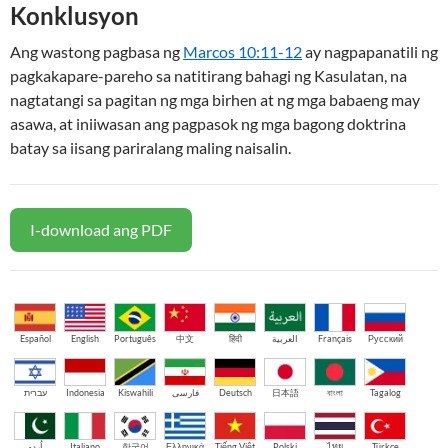
Konklusyon
Ang wastong pagbasa ng
Marcos 10:11-12
ay nagpapanatili ng
pagkakapare-pareho sa natitirang bahagi ng Kasulatan, na
nagtatangi sa pagitan ng mga birhen at ng mga babaeng may
asawa, at iniiwasan ang pagpasok ng mga bagong doktrina
batay sa iisang pariralang maling naisalin.
I-download ang PDF
Español
English
Português
中文
हिंदी
العربية
Français
Русский
עברית
Indonesia
Kiswahili
فارسی
Deutsch
日本語
বাংলা
Tagalog
اُردو
Italiano
한국어
Ελληνικά
Tiếng Việt
Polski
ไทย
Türkçe