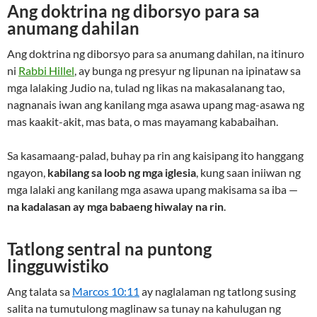
Ang doktrina ng diborsyo para sa
anumang dahilan
Ang doktrina ng diborsyo para sa anumang dahilan, na itinuro
ni
Rabbi Hillel
, ay bunga ng presyur ng lipunan na ipinataw sa
mga lalaking Judio na, tulad ng likas na makasalanang tao,
nagnanais iwan ang kanilang mga asawa upang mag-asawa ng
mas kaakit-akit, mas bata, o mas mayamang kababaihan.
Sa kasamaang-palad, buhay pa rin ang kaisipang ito hanggang
ngayon,
kabilang sa loob ng mga iglesia
, kung saan iniiwan ng
mga lalaki ang kanilang mga asawa upang makisama sa iba —
na kadalasan ay mga babaeng hiwalay na rin
.
Tatlong sentral na puntong
lingguwistiko
Ang talata sa
Marcos 10:11
ay naglalaman ng tatlong susing
salita na tumutulong maglinaw sa tunay na kahulugan ng