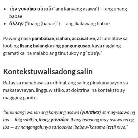
τὴν γυναῖκα αὐτοῦ
(“ang kanyang asawa”) — ang unang
babae
ἄλλην
(“ibang [babae]”) — ang ikalawang babae
Pawang nasa
pambabae
,
isahan
,
accusative
, at lumilitaw sa
loob ng
iisang balangkas ng pangungusap
, kaya nagiging
gramatikal na malabo ang tinutukoy ng “αὐτήν.”
Kontekstuwalisadong salin
Batay sa mababasa sa orihinal, ang saling pinakanaaayon sa
makasaysayan, lingguwistiko, at doktrinal na konteksto ay
magiging ganito:
“Sinumang iwanan ang kanyang asawa (
γυναίκα
) at mag-asawa ng
iba — ibig sabihin, ibang
γυναίκα
, ibang babaeng may asawa na ng
iba — ay nangangalunya sa/loob/sa ibabaw/kasama (
ἐπί
) niya.”