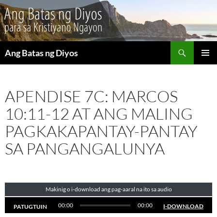
Maghanap
Ang Batas ng Diyos
LUMAKTAW
PANGU
SA
MENU
NILALAMAN
APENDISE 7C: MARCOS
10:11-12 AT ANG MALING
PAGKAKAPANTAY-PANTAY
SA PANGANGALUNYA
Makinig o i-download ang pag-aaral na ito sa audio
00:00
00:00
I-DOWNLOAD
PATUGTUIN