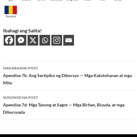
Română
Ibahagi ang Salita!
Post
NAKARAANG POST
navigation
Apendise 7b: Ang Sertipiko ng Diborsyo — Mga Katotohanan at mga
Mito
SUSUNOD NA POST
Apendise 7d: Mga Tanong at Sagot — Mga Birhen, Biyuda, at mga
Diborsyada