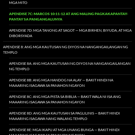
MGA MITO
APENDISE 7C: MARCOS 10:11-12 AT ANG MALING PAGKAKAPANTAY-
PANTAY SA PANGANGALUNYA
APENDISE 7D: MGA TANONG AT SAGOT — MGA BIRHEN, BIYUDA, AT MGA
DIBORSYADA
APENDISE 8: ANG MGA KAUTUSAN NG DIYOS NA NANGANGAILANGAN NG
TEMPLO
APENDISE 8A: ANG MGA KAUTUSAN NG DIYOS NA NANGANGAILANGAN
NG TEMPLO
APENDISE 8B: ANG MGA HANDOG NA ALAY — BAKIT HINDI NA
MAAARING ISAGAWA SA PANAHON NGAYON
APENDISE 8C: ANG MGA PISTA SA BIBLIA — BAKIT WALA NI ISA ANG
MAAARING ISAGAWA SA PANAHON NGAYON
APENDISE 8D: ANG MGA KAUTUSAN SA PAGLILINIS — BAKIT HINDI
MAAARING ISAGAWA NANG WALANG TEMPLO
APENDISE 8E: MGA IKAPU AT MGA UNANG BUNGA — BAKIT HINDI