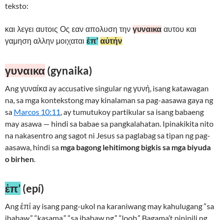
teksto:
και λεγει αυτοις Ος εαν απολυση την
γυναικα
αυτου και
γαμηση αλλην μοιχαται
ἐπ’
αὐτήν
γυναικα
(gynaika)
Ang γυναίκα ay accusative singular ng γυνή, isang katawagan
na, sa mga kontekstong may kinalaman sa pag-aasawa gaya ng
sa
Marcos 10:11
, ay tumutukoy partikular sa isang babaeng
may asawa — hindi sa babae sa pangkalahatan. Ipinakikita nito
na nakasentro ang sagot ni Jesus sa paglabag sa tipan ng pag-
aasawa, hindi sa
mga bagong lehitimong bigkis sa mga biyuda
o birhen
.
ἐπ’
(epí)
Ang ἐπί ay isang pang-ukol na karaniwang may kahulugang “sa
ibabaw,” “kasama,” “sa ibabaw ng,” “loob.” Bagama’t pinipili ng