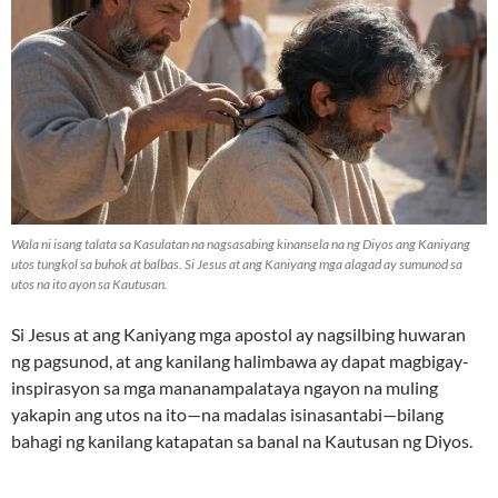
Wala ni isang talata sa Kasulatan na nagsasabing kinansela na ng Diyos ang Kaniyang
utos tungkol sa buhok at balbas. Si Jesus at ang Kaniyang mga alagad ay sumunod sa
utos na ito ayon sa Kautusan.
Si Jesus at ang Kaniyang mga apostol ay nagsilbing huwaran
ng pagsunod, at ang kanilang halimbawa ay dapat magbigay-
inspirasyon sa mga mananampalataya ngayon na muling
yakapin ang utos na ito—na madalas isinasantabi—bilang
bahagi ng kanilang katapatan sa banal na Kautusan ng Diyos.