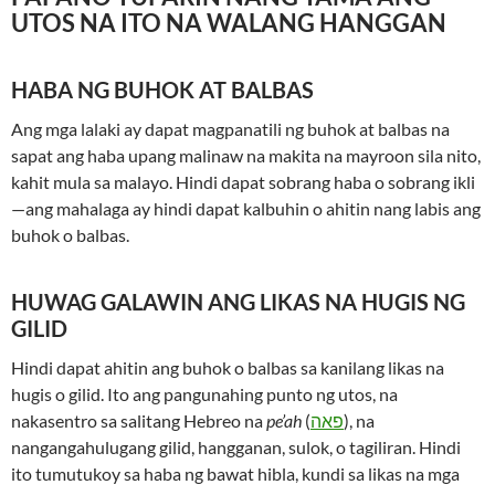
UTOS NA ITO NA WALANG HANGGAN
HABA NG BUHOK AT BALBAS
Ang mga lalaki ay dapat magpanatili ng buhok at balbas na
sapat ang haba upang malinaw na makita na mayroon sila nito,
kahit mula sa malayo. Hindi dapat sobrang haba o sobrang ikli
—ang mahalaga ay hindi dapat kalbuhin o ahitin nang labis ang
buhok o balbas.
HUWAG GALAWIN ANG LIKAS NA HUGIS NG
GILID
Hindi dapat ahitin ang buhok o balbas sa kanilang likas na
hugis o gilid. Ito ang pangunahing punto ng utos, na
nakasentro sa salitang Hebreo na
pe’ah
(
פאה
), na
nangangahulugang gilid, hangganan, sulok, o tagiliran. Hindi
ito tumutukoy sa haba ng bawat hibla, kundi sa likas na mga