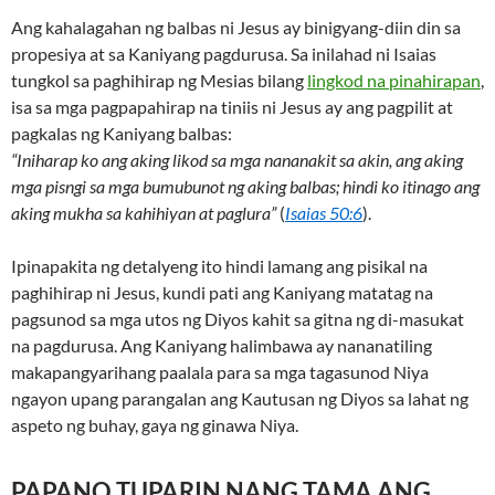
Ang kahalagahan ng balbas ni Jesus ay binigyang-diin din sa
propesiya at sa Kaniyang pagdurusa. Sa inilahad ni Isaias
tungkol sa paghihirap ng Mesias bilang
lingkod na pinahirapan
,
isa sa mga pagpapahirap na tiniis ni Jesus ay ang pagpilit at
pagkalas ng Kaniyang balbas:
“Iniharap ko ang aking likod sa mga nananakit sa akin, ang aking
mga pisngi sa mga bumubunot ng aking balbas; hindi ko itinago ang
aking mukha sa kahihiyan at paglura”
(
Isaias 50:6
).
Ipinapakita ng detalyeng ito hindi lamang ang pisikal na
paghihirap ni Jesus, kundi pati ang Kaniyang matatag na
pagsunod sa mga utos ng Diyos kahit sa gitna ng di-masukat
na pagdurusa. Ang Kaniyang halimbawa ay nananatiling
makapangyarihang paalala para sa mga tagasunod Niya
ngayon upang parangalan ang Kautusan ng Diyos sa lahat ng
aspeto ng buhay, gaya ng ginawa Niya.
PAPANO TUPARIN NANG TAMA ANG