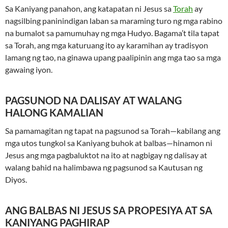
Sa Kaniyang panahon, ang katapatan ni Jesus sa
Torah
ay
nagsilbing paninindigan laban sa maraming turo ng mga rabino
na bumalot sa pamumuhay ng mga Hudyo. Bagama’t tila tapat
sa Torah, ang mga katuruang ito ay karamihan ay tradisyon
lamang ng tao, na ginawa upang paalipinin ang mga tao sa mga
gawaing iyon.
PAGSUNOD NA DALISAY AT WALANG
HALONG KAMALIAN
Sa pamamagitan ng tapat na pagsunod sa Torah—kabilang ang
mga utos tungkol sa Kaniyang buhok at balbas—hinamon ni
Jesus ang mga pagbaluktot na ito at nagbigay ng dalisay at
walang bahid na halimbawa ng pagsunod sa Kautusan ng
Diyos.
ANG BALBAS NI JESUS SA PROPESIYA AT SA
KANIYANG PAGHIRAP