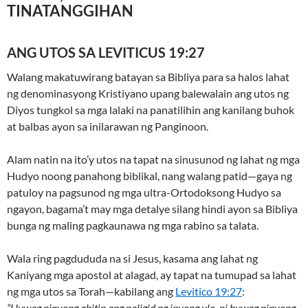
TINATANGGIHAN
ANG UTOS SA LEVITICUS 19:27
Walang makatuwirang batayan sa Bibliya para sa halos lahat
ng denominasyong Kristiyano upang balewalain ang utos ng
Diyos tungkol sa mga lalaki na panatilihin ang kanilang buhok
at balbas ayon sa inilarawan ng Panginoon.
Alam natin na ito’y utos na tapat na sinusunod ng lahat ng mga
Hudyo noong panahong biblikal, nang walang patid—gaya ng
patuloy na pagsunod ng mga ultra-Ortodoksong Hudyo sa
ngayon, bagama’t may mga detalye silang hindi ayon sa Bibliya
bunga ng maling pagkaunawa ng mga rabino sa talata.
Wala ring pagdududa na si Jesus, kasama ang lahat ng
Kaniyang mga apostol at alagad, ay tapat na tumupad sa lahat
ng mga utos sa Torah—kabilang ang
Levitico 19:27
:
“Huwag ninyong ahitin ang paligid ng inyong ulo, ni huwag ninyong