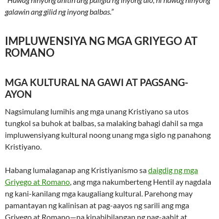
galawin ang gilid ng inyong balbas.”
IMPLUWENSIYA NG MGA GRIYEGO AT
ROMANO
MGA KULTURAL NA GAWI AT PAGSANG-
AYON
Nagsimulang lumihis ang mga unang Kristiyano sa utos
tungkol sa buhok at balbas, sa malaking bahagi dahil sa mga
impluwensiyang kultural noong unang mga siglo ng panahong
Kristiyano.
Habang lumalaganap ang Kristiyanismo sa
daigdig ng mga
Griyego at Romano
, ang mga nakumberteng Hentil ay nagdala
ng kani-kanilang mga kaugaliang kultural. Parehong may
pamantayan ng kalinisan at pag-aayos ng sarili ang mga
Griyego at Romano—na kinabibilangan ng pag-aahit at