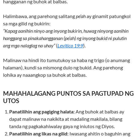
hangganan ng buhok at balbas.
Halimbawa, ang parehong salitang
pe’ah
ay ginamit patungkol
sa mga gilid ng bukirin:
“Kapag aanihin ninyo ang inyong bukirin, huwag ninyong aanihin
hanggang sa pinakahangganan (pe’ah) ng inyong bukid ni pulutin
ang mga nalaglag na uhay”
(
Levitico 19:9
).
Malinaw na hindi ito tumutukoy sa haba ng trigo (o anumang
halaman), kundi sa mismong dulo ng bukid. Ang parehong
lohika ay naaangkop sa buhok at balbas.
MAHAHALAGANG PUNTOS SA PAGTUPAD NG
UTOS
Panatilihin ang pagiging halata:
Ang buhok at balbas ay
dapat malinaw na nakikita at madaling makilala, bilang
tanda ng pagkakahiwalay gaya ng iniutos ng Diyos.
Panatilihin ang likas na gilid:
Iwasang ahitin o baguhin ang