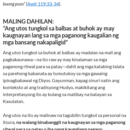
buong puso”
(
Awit 119:33-34
).
MALING DAHILAN:
“Ang utos tungkol sa balbas at buhok ay may
kaugnayan lang sa mga paganong kaugalian ng
mga bansang nakapaligid”
Ang utos tungkol sa buhok at balbas ay madalas na mali ang
pagkakaunawa—na ito raw ay may kinalaman sa mga
paganong ritwal para sa patay—dahil ang mga katabing talata
sa parehong kabanata ay tumutukoy sa mga gawaing
ipinagbabawal ng Diyos. Gayunman, kapag sinuri natin ang
konteksto at ang tradisyong Hudyo, makikitang ang
interpretasyong ito ay kulang sa matibay na batayan sa
Kasulatan.
Ang utos na ito ay malinaw na tagubilin tungkol sa personal na
itsura,
na walang binabanggit na kaugnayan sa mga paganong
ritwal para sa patay o iba pang kaugaliang pagano
.