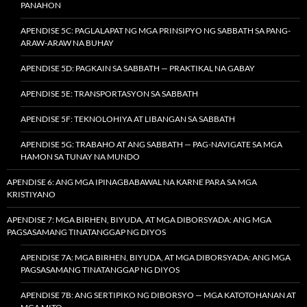
PANAHON
APENDISE 5C: PAGLALAPAT NG MGA PRINSIPYO NG SABBATH SA PANG-
ARAW-ARAW NA BUHAY
APENDISE 5D: PAGKAIN SA SABBATH — PRAKTIKAL NA GABAY
APENDISE 5E: TRANSPORTASYON SA SABBATH
APENDISE 5F: TEKNOLOHIYA AT LIBANGAN SA SABBATH
APENDISE 5G: TRABAHO AT ANG SABBATH — PAG-NAVIGATE SA MGA
HAMON SA TUNAY NA MUNDO
APENDISE 6: ANG MGA IPINAGBABAWAL NA KARNE PARA SA MGA
KRISTIYANO
APENDISE 7: MGA BIRHEN, BIYUDA, AT MGA DIBORSYADA: ANG MGA
PAGSASAMANG TINATANGGAP NG DIYOS
APENDISE 7A: MGA BIRHEN, BIYUDA, AT MGA DIBORSYADA: ANG MGA
PAGSASAMANG TINATANGGAP NG DIYOS
APENDISE 7B: ANG SERTIPIKO NG DIBORSYO — MGA KATOTOHANAN AT