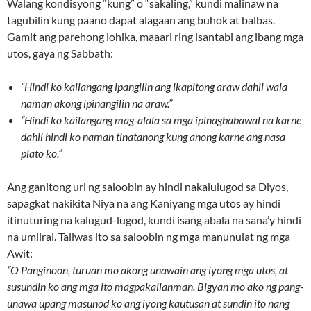
Walang kondisyong “kung” o “sakaling,” kundi malinaw na
tagubilin kung paano dapat alagaan ang buhok at balbas.
Gamit ang parehong lohika, maaari ring isantabi ang ibang mga
utos, gaya ng Sabbath:
“Hindi ko kailangang ipangilin ang ikapitong araw dahil wala
naman akong ipinangilin na araw.”
“Hindi ko kailangang mag-alala sa mga ipinagbabawal na karne
dahil hindi ko naman tinatanong kung anong karne ang nasa
plato ko.”
Ang ganitong uri ng saloobin ay hindi nakalulugod sa Diyos,
sapagkat nakikita Niya na ang Kaniyang mga utos ay hindi
itinuturing na kalugud-lugod, kundi isang abala na sana’y hindi
na umiiral. Taliwas ito sa saloobin ng mga manunulat ng mga
Awit:
“O Panginoon, turuan mo akong unawain ang iyong mga utos, at
susundin ko ang mga ito magpakailanman. Bigyan mo ako ng pang-
unawa upang masunod ko ang iyong kautusan at sundin ito nang