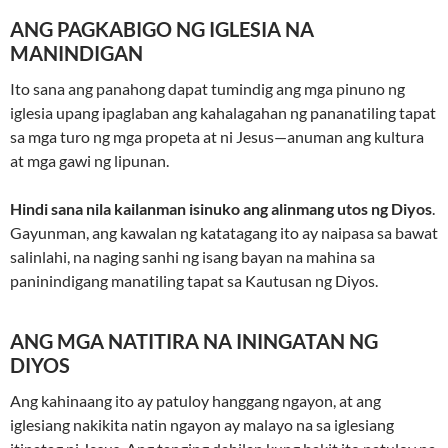
ANG PAGKABIGO NG IGLESIA NA
MANINDIGAN
Ito sana ang panahong dapat tumindig ang mga pinuno ng
iglesia upang ipaglaban ang kahalagahan ng pananatiling tapat
sa mga turo ng mga propeta at ni Jesus—anuman ang kultura
at mga gawi ng lipunan.
Hindi sana nila kailanman isinuko ang alinmang utos ng Diyos
.
Gayunman, ang kawalan ng katatagang ito ay naipasa sa bawat
salinlahi, na naging sanhi ng isang bayan na mahina sa
paninindigang manatiling tapat sa Kautusan ng Diyos.
ANG MGA NATITIRA NA ININGATAN NG
DIYOS
Ang kahinaang ito ay patuloy hanggang ngayon, at ang
iglesiang nakikita natin ngayon ay malayo na sa iglesiang