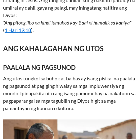
itinatag ni Jesus. Ang tanging dahilan kung bakit ito patuloy na
umiiral ay dahil, gaya ng palagi, may iningatang natitira ang
Diyos:
“Ang pitong libo na hindi lumuhod kay Baal ni humalik sa kaniya”
(
1 Hari 19:18
).
ANG KAHALAGAHAN NG UTOS
PAALALA NG PAGSUNOD
Ang utos tungkol sa buhok at balbas ay isang pisikal na paalala
ng pagsunod at pagiging hiwalay sa mga impluwensiya ng
mundo. Ipinapakita nito ang isang pamumuhay na nakatuon sa
pagpaparangal sa mga tagubilin ng Diyos higit sa mga
pamantayan ng lipunan o kultura.