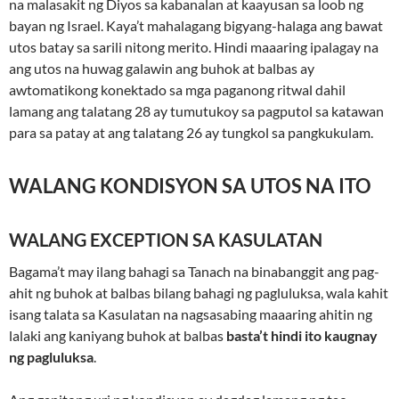
na malasakit ng Diyos sa kabanalan at kaayusan sa loob ng
bayan ng Israel. Kaya’t mahalagang bigyang-halaga ang bawat
utos batay sa sarili nitong merito. Hindi maaaring ipalagay na
ang utos na huwag galawin ang buhok at balbas ay
awtomatikong konektado sa mga paganong ritwal dahil
lamang ang talatang 28 ay tumutukoy sa pagputol sa katawan
para sa patay at ang talatang 26 ay tungkol sa pangkukulam.
WALANG KONDISYON SA UTOS NA ITO
WALANG EXCEPTION SA KASULATAN
Bagama’t may ilang bahagi sa Tanach na binabanggit ang pag-
ahit ng buhok at balbas bilang bahagi ng pagluluksa, wala kahit
isang talata sa Kasulatan na nagsasabing maaaring ahitin ng
lalaki ang kaniyang buhok at balbas
basta’t hindi ito kaugnay
ng pagluluksa
.