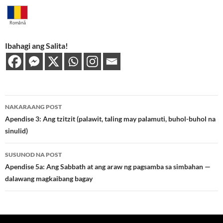
Română
Ibahagi ang Salita!
Post
NAKARAANG POST
navigation
Apendise 3: Ang tzitzit (palawit, taling may palamuti, buhol-buhol na
sinulid)
SUSUNOD NA POST
Apendise 5a: Ang Sabbath at ang araw ng pagsamba sa simbahan —
dalawang magkaibang bagay