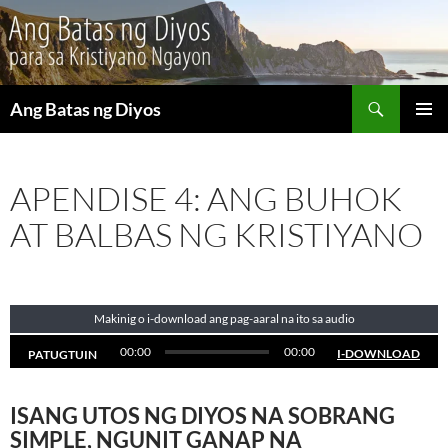
Maghanap
Ang Batas ng Diyos
LUMAKTAW
PANGU
SA
MENU
NILALAMAN
APENDISE 4: ANG BUHOK
AT BALBAS NG KRISTIYANO
Makinig o i-download ang pag-aaral na ito sa audio
00:00
00:00
I-DOWNLOAD
PATUGTUIN
ISANG UTOS NG DIYOS NA SOBRANG
SIMPLE, NGUNIT GANAP NA