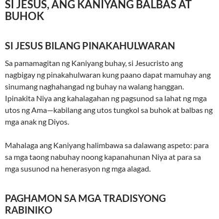
SI JESUS, ANG KANIYANG BALBAS AT
BUHOK
SI JESUS BILANG PINAKAHULWARAN
Sa pamamagitan ng Kaniyang buhay, si Jesucristo ang
nagbigay ng pinakahulwaran kung paano dapat mamuhay ang
sinumang naghahangad ng buhay na walang hanggan.
Ipinakita Niya ang kahalagahan ng pagsunod sa lahat ng mga
utos ng Ama—kabilang ang utos tungkol sa buhok at balbas ng
mga anak ng Diyos.
Mahalaga ang Kaniyang halimbawa sa dalawang aspeto: para
sa mga taong nabuhay noong kapanahunan Niya at para sa
mga susunod na henerasyon ng mga alagad.
PAGHAMON SA MGA TRADISYONG
RABINIKO