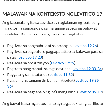
MALAWAK NA KONTEKSTO NG LEVITICO 19
Ang kabanatang ito sa Levitico ay naglalaman ng iba’t ibang
mga utos na sumasaklaw sa maraming aspeto ng buhay at
moralidad. Kabilang dito ang mga utos tungkol sa:
Pag-iwas sa panghuhula at salamangka (
Levitico 19:26
)
Pag-iwas sa pagputol o pagpapatattoo sa katawan para sa
patay (
Levitico 19:28
)
Pag-iwas sa prostitusyon (
Levitico 19:29
)
Pagtrato nang mabuti sa mga dayuhan (
Levitico 19:33-34
)
Paggalang sa matatanda (
Levitico 19:32
)
Paggamit ng tamang timbangan at sukat (
Levitico 19:35-
36
)
Pag-iwas sa paghahalo ng iba’t ibang binhi (
Levitico 19:19
)
Ang bawat isa sa mga utos na ito ay nagpapakita ng partikular