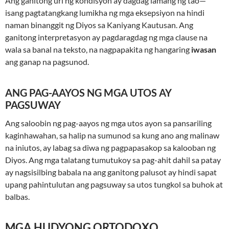
Ang ganitong uri ng kondisyon ay dagdag lamang ng tao—
isang pagtatangkang lumikha ng mga eksepsiyon na hindi
naman binanggit ng Diyos sa Kaniyang Kautusan. Ang
ganitong interpretasyon ay pagdaragdag ng mga clause na
wala sa banal na teksto, na nagpapakita ng hangaring
iwasan
ang ganap na pagsunod.
ANG PAG-AAYOS NG MGA UTOS AY
PAGSUWAY
Ang saloobin ng pag-aayos ng mga utos ayon sa pansariling
kaginhawahan, sa halip na sumunod sa kung ano ang malinaw
na iniutos, ay labag sa diwa ng pagpapasakop sa kalooban ng
Diyos. Ang mga talatang tumutukoy sa pag-ahit dahil sa patay
ay nagsisilbing babala na ang ganitong palusot ay hindi sapat
upang pahintulutan ang pagsuway sa utos tungkol sa buhok at
balbas.
MGA HUDYONG ORTODOXO