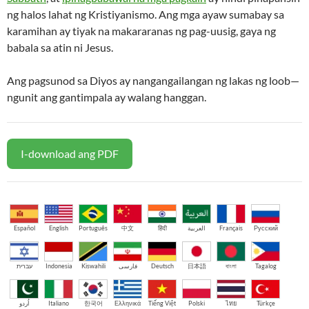
ng halos lahat ng Kristiyanismo. Ang mga ayaw sumabay sa
karamihan ay tiyak na makararanas ng pag-uusig, gaya ng
babala sa atin ni Jesus.
Ang pagsunod sa Diyos ay nangangailangan ng lakas ng loob—
ngunit ang gantimpala ay walang hanggan.
I-download ang PDF
Español
English
Português
中文
हिंदी
العربية
Français
Русский
עברית
Indonesia
Kiswahili
فارسی
Deutsch
日本語
বাংলা
Tagalog
اُردو
Italiano
한국어
Ελληνικά
Tiếng Việt
Polski
ไทย
Türkçe