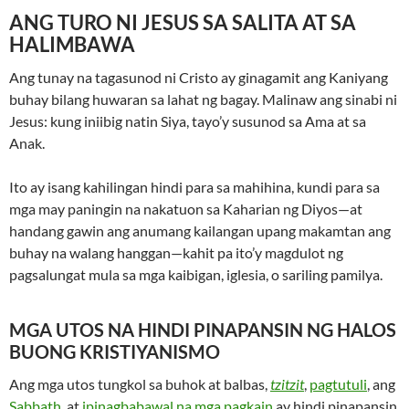
ANG TURO NI JESUS SA SALITA AT SA
HALIMBAWA
Ang tunay na tagasunod ni Cristo ay ginagamit ang Kaniyang
buhay bilang huwaran sa lahat ng bagay. Malinaw ang sinabi ni
Jesus: kung iniibig natin Siya, tayo’y susunod sa Ama at sa
Anak.
Ito ay isang kahilingan hindi para sa mahihina, kundi para sa
mga may paningin na nakatuon sa Kaharian ng Diyos—at
handang gawin ang anumang kailangan upang makamtan ang
buhay na walang hanggan—kahit pa ito’y magdulot ng
pagsalungat mula sa mga kaibigan, iglesia, o sariling pamilya.
MGA UTOS NA HINDI PINAPANSIN NG HALOS
BUONG KRISTIYANISMO
Ang mga utos tungkol sa buhok at balbas,
tzitzit
,
pagtutuli
, ang
Sabbath
, at
ipinagbabawal na mga pagkain
ay hindi pinapansin