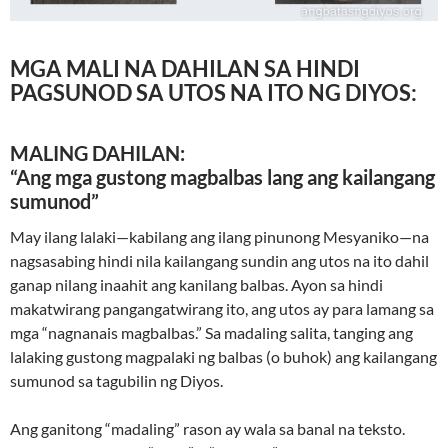
MGA MALI NA DAHILAN SA HINDI
PAGSUNOD SA UTOS NA ITO NG DIYOS:
MALING DAHILAN:
“Ang mga gustong magbalbas lang ang kailangang
sumunod”
May ilang lalaki—kabilang ang ilang pinunong Mesyaniko—na
nagsasabing hindi nila kailangang sundin ang utos na ito dahil
ganap nilang inaahit ang kanilang balbas. Ayon sa hindi
makatwirang pangangatwirang ito, ang utos ay para lamang sa
mga “nagnanais magbalbas.” Sa madaling salita, tanging ang
lalaking gustong magpalaki ng balbas (o buhok) ang kailangang
sumunod sa tagubilin ng Diyos.
Ang ganitong “madaling” rason ay wala sa banal na teksto.