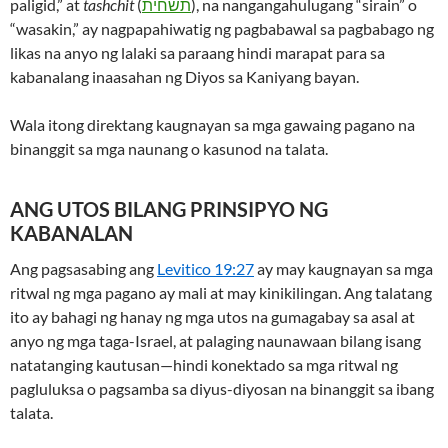
paligid,” at
tashchit
(
תשחית
), na nangangahulugang “sirain” o
“wasakin,” ay nagpapahiwatig ng pagbabawal sa pagbabago ng
likas na anyo ng lalaki sa paraang hindi marapat para sa
kabanalang inaasahan ng Diyos sa Kaniyang bayan.
Wala itong direktang kaugnayan sa mga gawaing pagano na
binanggit sa mga naunang o kasunod na talata.
ANG UTOS BILANG PRINSIPYO NG
KABANALAN
Ang pagsasabing ang
Levitico 19:27
ay may kaugnayan sa mga
ritwal ng mga pagano ay mali at may kinikilingan. Ang talatang
ito ay bahagi ng hanay ng mga utos na gumagabay sa asal at
anyo ng mga taga-Israel, at palaging naunawaan bilang isang
natatanging kautusan—hindi konektado sa mga ritwal ng
pagluluksa o pagsamba sa diyus-diyosan na binanggit sa ibang
talata.