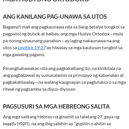
ANG KANILANG PAG-UNAWA SA UTOS
Bagama’t mali ang pagkaunawa nila sa ilang detalye tungkol sa
pagputol ng buhok at balbas, ang mga Hudyo Ortodox—mula
pa noong sinaunang panahon—ay laging nakaunawa na ang
utos sa
Levitico 19:27
ay hiwalay sa mga kautusan tungkol sa
mga gawaing pagano.
Pinanghahawakan nila ang pagkakaibang ito, na kinikilala na
ang pagbabawal ay sumasalamin sa prinsipyo ng kabanalan at
pagkakahiwalay—na walang kaugnayan sa pagluluksa o sa mga
ritwal ng pagsamba sa diyus-diyosan.
PAGSUSURI SA MGA HEBREONG SALITA
Ang mga salitang Hebreo na ginamit sa talatang 27, gaya ng
taqqifu
(תקפו), na ang ibig sabihin ay “gupitin o ahitin sa