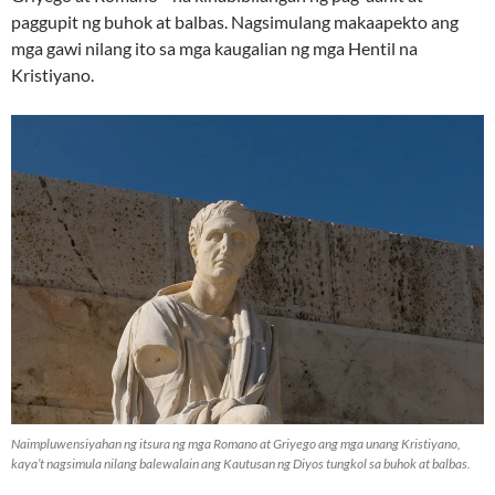
paggupit ng buhok at balbas. Nagsimulang makaapekto ang
mga gawi nilang ito sa mga kaugalian ng mga Hentil na
Kristiyano.
Naimpluwensiyahan ng itsura ng mga Romano at Griyego ang mga unang Kristiyano,
kaya’t nagsimula nilang balewalain ang Kautusan ng Diyos tungkol sa buhok at balbas.