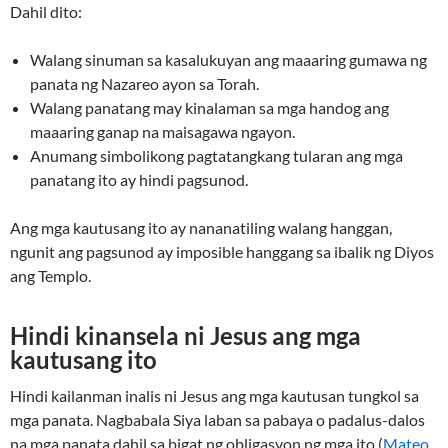
Dahil dito:
Walang sinuman sa kasalukuyan ang maaaring gumawa ng
panata ng Nazareo ayon sa Torah.
Walang panatang may kinalaman sa mga handog ang
maaaring ganap na maisagawa ngayon.
Anumang simbolikong pagtatangkang tularan ang mga
panatang ito ay hindi pagsunod.
Ang mga kautusang ito ay nananatiling walang hanggan,
ngunit ang pagsunod ay imposible hanggang sa ibalik ng Diyos
ang Templo.
Hindi kinansela ni Jesus ang mga
kautusang ito
Hindi kailanman inalis ni Jesus ang mga kautusan tungkol sa
mga panata. Nagbabala Siya laban sa pabaya o padalus-dalos
na mga panata dahil sa bigat ng obligasyon ng mga ito (
Mateo