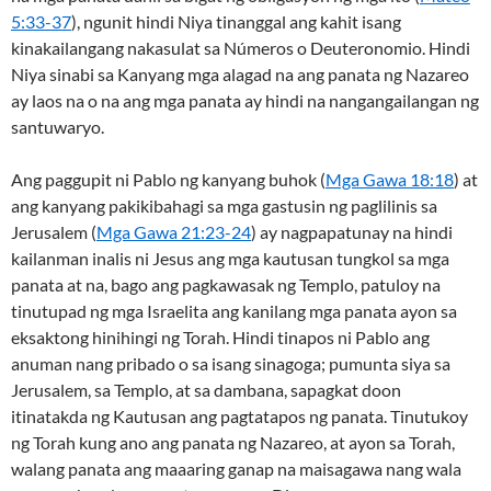
5:33-37
), ngunit hindi Niya tinanggal ang kahit isang
kinakailangang nakasulat sa Números o Deuteronomio. Hindi
Niya sinabi sa Kanyang mga alagad na ang panata ng Nazareo
ay laos na o na ang mga panata ay hindi na nangangailangan ng
santuwaryo.
Ang paggupit ni Pablo ng kanyang buhok (
Mga Gawa 18:18
) at
ang kanyang pakikibahagi sa mga gastusin ng paglilinis sa
Jerusalem (
Mga Gawa 21:23-24
) ay nagpapatunay na hindi
kailanman inalis ni Jesus ang mga kautusan tungkol sa mga
panata at na, bago ang pagkawasak ng Templo, patuloy na
tinutupad ng mga Israelita ang kanilang mga panata ayon sa
eksaktong hinihingi ng Torah. Hindi tinapos ni Pablo ang
anuman nang pribado o sa isang sinagoga; pumunta siya sa
Jerusalem, sa Templo, at sa dambana, sapagkat doon
itinatakda ng Kautusan ang pagtatapos ng panata. Tinutukoy
ng Torah kung ano ang panata ng Nazareo, at ayon sa Torah,
walang panata ang maaaring ganap na maisagawa nang wala