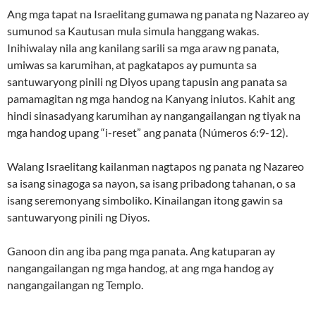
Ang mga tapat na Israelitang gumawa ng panata ng Nazareo ay
sumunod sa Kautusan mula simula hanggang wakas.
Inihiwalay nila ang kanilang sarili sa mga araw ng panata,
umiwas sa karumihan, at pagkatapos ay pumunta sa
santuwaryong pinili ng Diyos upang tapusin ang panata sa
pamamagitan ng mga handog na Kanyang iniutos. Kahit ang
hindi sinasadyang karumihan ay nangangailangan ng tiyak na
mga handog upang “i-reset” ang panata (Números 6:9-12).
Walang Israelitang kailanman nagtapos ng panata ng Nazareo
sa isang sinagoga sa nayon, sa isang pribadong tahanan, o sa
isang seremonyang simboliko. Kinailangan itong gawin sa
santuwaryong pinili ng Diyos.
Ganoon din ang iba pang mga panata. Ang katuparan ay
nangangailangan ng mga handog, at ang mga handog ay
nangangailangan ng Templo.