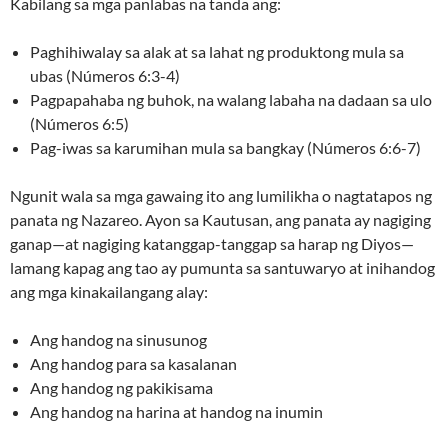
Kabilang sa mga panlabas na tanda ang:
Paghihiwalay sa alak at sa lahat ng produktong mula sa
ubas (Números 6:3-4)
Pagpapahaba ng buhok, na walang labaha na dadaan sa ulo
(Números 6:5)
Pag-iwas sa karumihan mula sa bangkay (Números 6:6-7)
Ngunit wala sa mga gawaing ito ang lumilikha o nagtatapos ng
panata ng Nazareo. Ayon sa Kautusan, ang panata ay nagiging
ganap—at nagiging katanggap-tanggap sa harap ng Diyos—
lamang kapag ang tao ay pumunta sa santuwaryo at inihandog
ang mga kinakailangang alay:
Ang handog na sinusunog
Ang handog para sa kasalanan
Ang handog ng pakikisama
Ang handog na harina at handog na inumin