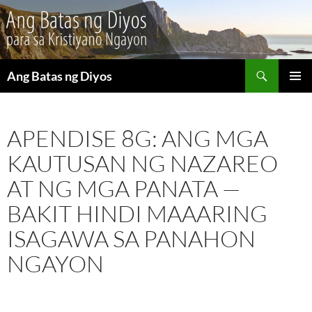
Maghanap
Ang Batas ng Diyos
LUMAKTAW
PANGU
SA
MENU
NILALAMAN
APENDISE 8G: ANG MGA
KAUTUSAN NG NAZAREO
AT NG MGA PANATA —
BAKIT HINDI MAAARING
ISAGAWA SA PANAHON
NGAYON