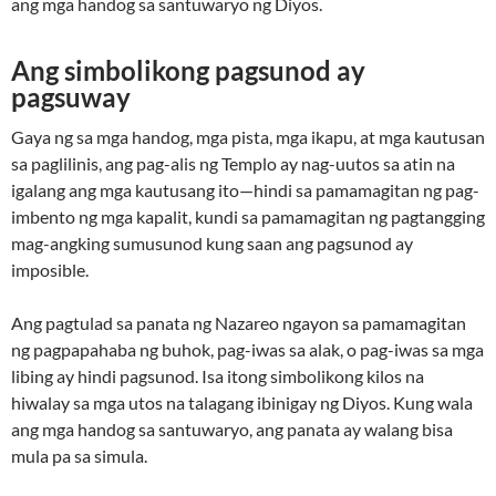
ang mga handog sa santuwaryo ng Diyos.
Ang simbolikong pagsunod ay
pagsuway
Gaya ng sa mga handog, mga pista, mga ikapu, at mga kautusan
sa paglilinis, ang pag-alis ng Templo ay nag-uutos sa atin na
igalang ang mga kautusang ito—hindi sa pamamagitan ng pag-
imbento ng mga kapalit, kundi sa pamamagitan ng pagtangging
mag-angking sumusunod kung saan ang pagsunod ay
imposible.
Ang pagtulad sa panata ng Nazareo ngayon sa pamamagitan
ng pagpapahaba ng buhok, pag-iwas sa alak, o pag-iwas sa mga
libing ay hindi pagsunod. Isa itong simbolikong kilos na
hiwalay sa mga utos na talagang ibinigay ng Diyos. Kung wala
ang mga handog sa santuwaryo, ang panata ay walang bisa
mula pa sa simula.