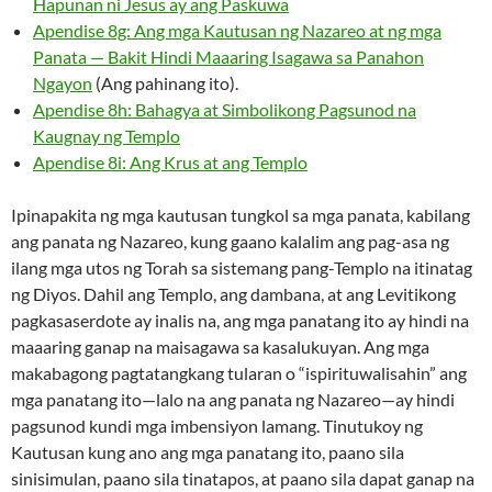
Hapunan ni Jesus ay ang Paskuwa
Apendise 8g: Ang mga Kautusan ng Nazareo at ng mga
Panata — Bakit Hindi Maaaring Isagawa sa Panahon
Ngayon
(Ang pahinang ito).
Apendise 8h: Bahagya at Simbolikong Pagsunod na
Kaugnay ng Templo
Apendise 8i: Ang Krus at ang Templo
Ipinapakita ng mga kautusan tungkol sa mga panata, kabilang
ang panata ng Nazareo, kung gaano kalalim ang pag-asa ng
ilang mga utos ng Torah sa sistemang pang-Templo na itinatag
ng Diyos. Dahil ang Templo, ang dambana, at ang Levitikong
pagkasaserdote ay inalis na, ang mga panatang ito ay hindi na
maaaring ganap na maisagawa sa kasalukuyan. Ang mga
makabagong pagtatangkang tularan o “ispirituwalisahin” ang
mga panatang ito—lalo na ang panata ng Nazareo—ay hindi
pagsunod kundi mga imbensiyon lamang. Tinutukoy ng
Kautusan kung ano ang mga panatang ito, paano sila
sinisimulan, paano sila tinatapos, at paano sila dapat ganap na