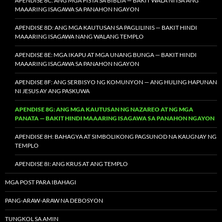
APENDISE 8C: ANG MGA PISTA SA BIBLIA — BAKIT WALA NI ISA ANG
MAAARING ISAGAWA SA PANAHON NGAYON
APENDISE 8D: ANG MGA KAUTUSAN SA PAGLILINIS — BAKIT HINDI
MAAARING ISAGAWA NANG WALANG TEMPLO
APENDISE 8E: MGA IKAPU AT MGA UNANG BUNGA — BAKIT HINDI
MAAARING ISAGAWA SA PANAHON NGAYON
APENDISE 8F: ANG SERBISYO NG KOMUNYON — ANG HULING HAPUNAN
NI JESUS AY ANG PASKUWA
APENDISE 8G: ANG MGA KAUTUSAN NG NAZAREO AT NG MGA
PANATA — BAKIT HINDI MAAARING ISAGAWA SA PANAHON NGAYON
APENDISE 8H: BAHAGYA AT SIMBOLIKONG PAGSUNOD NA KAUGNAY NG
TEMPLO
APENDISE 8I: ANG KRUS AT ANG TEMPLO
MGA POST PARA IBAHAGI
PANG-ARAW-ARAW NA DEBOSYON
TUNGKOL SA AMIN