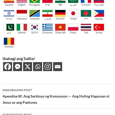
Español
English
Português
中文
हिंदी
العربية
Français
Русский
עברית
Indonesia
Kiswahili
فارسی
Deutsch
日本語
বাংলা
Tagalog
اُردو
Italiano
한국어
Ελληνικά
Tiếng Việt
Polski
ไทย
Türkçe
Română
Ibahagi ang Salita!
Post
NAKARAANG POST
navigation
Apendise 8f: Ang Serbisyo ng Komunyon — Ang Huling Hapunan ni
Jesus ay ang Paskuwa
SUSUNOD NA POST