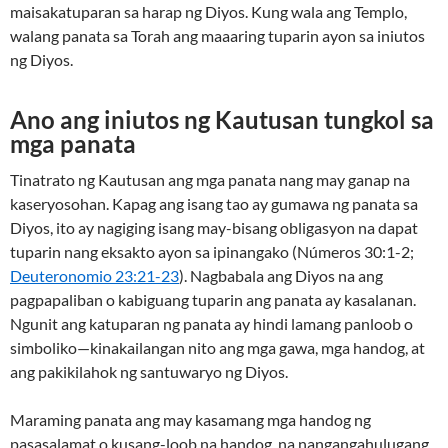
maisakatuparan sa harap ng Diyos. Kung wala ang Templo,
walang panata sa Torah ang maaaring tuparin ayon sa iniutos
ng Diyos.
Ano ang iniutos ng Kautusan tungkol sa
mga panata
Tinatrato ng Kautusan ang mga panata nang may ganap na
kaseryosohan. Kapag ang isang tao ay gumawa ng panata sa
Diyos, ito ay nagiging isang may-bisang obligasyon na dapat
tuparin nang eksakto ayon sa ipinangako (Números 30:1-2;
Deuteronomio 23:21-23
). Nagbabala ang Diyos na ang
pagpapaliban o kabiguang tuparin ang panata ay kasalanan.
Ngunit ang katuparan ng panata ay hindi lamang panloob o
simboliko—kinakailangan nito ang mga gawa, mga handog, at
ang pakikilahok ng santuwaryo ng Diyos.
Maraming panata ang may kasamang mga handog ng
pasasalamat o kusang-loob na handog, na nangangahulugang