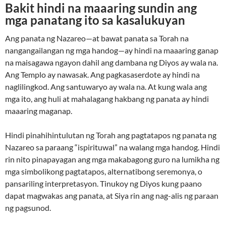
Bakit hindi na maaaring sundin ang
mga panatang ito sa kasalukuyan
Ang panata ng Nazareo—at bawat panata sa Torah na
nangangailangan ng mga handog—ay hindi na maaaring ganap
na maisagawa ngayon dahil ang dambana ng Diyos ay wala na.
Ang Templo ay nawasak. Ang pagkasaserdote ay hindi na
naglilingkod. Ang santuwaryo ay wala na. At kung wala ang
mga ito, ang huli at mahalagang hakbang ng panata ay hindi
maaaring maganap.
Hindi pinahihintulutan ng Torah ang pagtatapos ng panata ng
Nazareo sa paraang “ispirituwal” na walang mga handog. Hindi
rin nito pinapayagan ang mga makabagong guro na lumikha ng
mga simbolikong pagtatapos, alternatibong seremonya, o
pansariling interpretasyon. Tinukoy ng Diyos kung paano
dapat magwakas ang panata, at Siya rin ang nag-alis ng paraan
ng pagsunod.