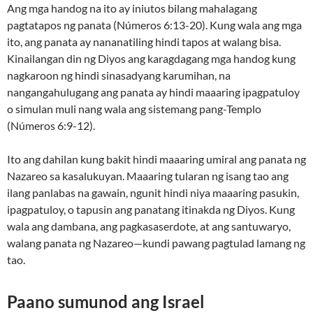
Ang mga handog na ito ay iniutos bilang mahalagang
pagtatapos ng panata (Números 6:13-20). Kung wala ang mga
ito, ang panata ay nananatiling hindi tapos at walang bisa.
Kinailangan din ng Diyos ang karagdagang mga handog kung
nagkaroon ng hindi sinasadyang karumihan, na
nangangahulugang ang panata ay hindi maaaring ipagpatuloy
o simulan muli nang wala ang sistemang pang-Templo
(Números 6:9-12).
Ito ang dahilan kung bakit hindi maaaring umiral ang panata ng
Nazareo sa kasalukuyan. Maaaring tularan ng isang tao ang
ilang panlabas na gawain, ngunit hindi niya maaaring pasukin,
ipagpatuloy, o tapusin ang panatang itinakda ng Diyos. Kung
wala ang dambana, ang pagkasaserdote, at ang santuwaryo,
walang panata ng Nazareo—kundi pawang pagtulad lamang ng
tao.
Paano sumunod ang Israel