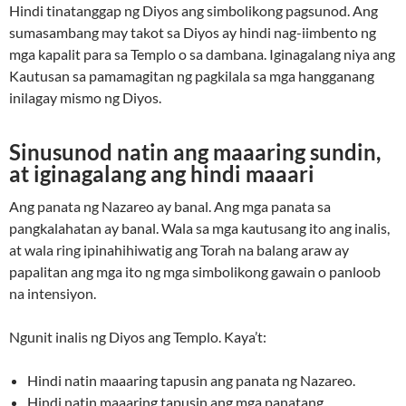
Hindi tinatanggap ng Diyos ang simbolikong pagsunod. Ang
sumasambang may takot sa Diyos ay hindi nag-iimbento ng
mga kapalit para sa Templo o sa dambana. Iginagalang niya ang
Kautusan sa pamamagitan ng pagkilala sa mga hangganang
inilagay mismo ng Diyos.
Sinusunod natin ang maaaring sundin,
at iginagalang ang hindi maaari
Ang panata ng Nazareo ay banal. Ang mga panata sa
pangkalahatan ay banal. Wala sa mga kautusang ito ang inalis,
at wala ring ipinahihiwatig ang Torah na balang araw ay
papalitan ang mga ito ng mga simbolikong gawain o panloob
na intensiyon.
Ngunit inalis ng Diyos ang Templo. Kaya’t:
Hindi natin maaaring tapusin ang panata ng Nazareo.
Hindi natin maaaring tapusin ang mga panatang