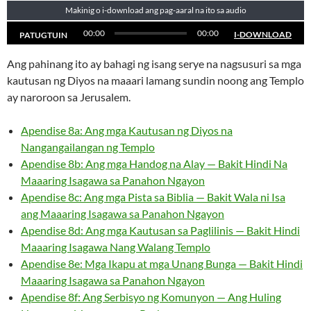
Makinig o i-download ang pag-aaral na ito sa audio
00:00
00:00
I-DOWNLOAD
PATUGTUIN
Ang pahinang ito ay bahagi ng isang serye na nagsusuri sa mga
kautusan ng Diyos na maaari lamang sundin noong ang Templo
ay naroroon sa Jerusalem.
Apendise 8a: Ang mga Kautusan ng Diyos na
Nangangailangan ng Templo
Apendise 8b: Ang mga Handog na Alay — Bakit Hindi Na
Maaaring Isagawa sa Panahon Ngayon
Apendise 8c: Ang mga Pista sa Biblia — Bakit Wala ni Isa
ang Maaaring Isagawa sa Panahon Ngayon
Apendise 8d: Ang mga Kautusan sa Paglilinis — Bakit Hindi
Maaaring Isagawa Nang Walang Templo
Apendise 8e: Mga Ikapu at mga Unang Bunga — Bakit Hindi
Maaaring Isagawa sa Panahon Ngayon
Apendise 8f: Ang Serbisyo ng Komunyon — Ang Huling