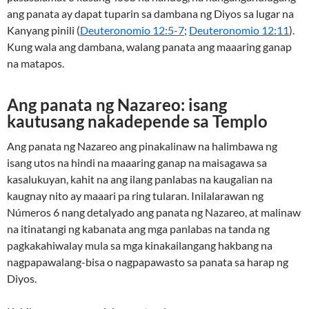
ang panata ay dapat tuparin sa dambana ng Diyos sa lugar na
Kanyang pinili (
Deuteronomio 12:5-7
;
Deuteronomio 12:11
).
Kung wala ang dambana, walang panata ang maaaring ganap
na matapos.
Ang panata ng Nazareo: isang
kautusang nakadepende sa Templo
Ang panata ng Nazareo ang pinakalinaw na halimbawa ng
isang utos na hindi na maaaring ganap na maisagawa sa
kasalukuyan, kahit na ang ilang panlabas na kaugalian na
kaugnay nito ay maaari pa ring tularan. Inilalarawan ng
Números 6 nang detalyado ang panata ng Nazareo, at malinaw
na itinatangi ng kabanata ang mga panlabas na tanda ng
pagkakahiwalay mula sa mga kinakailangang hakbang na
nagpapawalang-bisa o nagpapawasto sa panata sa harap ng
Diyos.