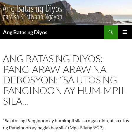
Maghanap
Ang Batas ng Diyos
LUMAKTAW
PANGU
SA
MENU
NILALAMAN
ANG BATAS NG DIYOS:
PANG-ARAW-ARAW NA
DEBOSYON: “SA UTOS NG
PANGINOON AY HUMIMPIL
SILA…
“Sa utos ng Panginoon ay humimpil sila sa mga tolda, at sa utos
ng Panginoon ay naglakbay sila” (Mga Bilang 9:23).