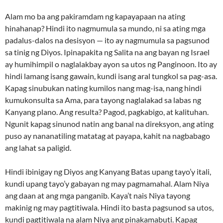
Alam mo ba ang pakiramdam ng kapayapaan na ating
hinahanap? Hindi ito nagmumula sa mundo, ni sa ating mga
padalus-dalos na desisyon — ito ay nagmumula sa pagsunod
sa tinig ng Diyos. Ipinapakita ng Salita na ang bayan ng Israel
ay humihimpil o naglalakbay ayon sa utos ng Panginoon. Ito ay
hindi lamang isang gawain, kundi isang aral tungkol sa pag-asa.
Kapag sinubukan nating kumilos nang mag-isa, nang hindi
kumukonsulta sa Ama, para tayong naglalakad sa labas ng
Kanyang plano. Ang resulta? Pagod, pagkabigo, at kalituhan.
Ngunit kapag sinunod natin ang banal na direksyon, ang ating
puso ay nananatiling matatag at payapa, kahit na nagbabago
ang lahat sa paligid.
Hindi ibinigay ng Diyos ang Kanyang Batas upang tayo’y itali,
kundi upang tayo’y gabayan ng may pagmamahal. Alam Niya
ang daan at ang mga panganib. Kaya’t nais Niya tayong
makinig ng may pagtitiwala. Hindi ito basta pagsunod sa utos,
kundi pagtitiwala na alam Niya ang pinakamabuti. Kapag