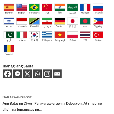
Español
English
Português
中文
हिंदी
العربية
Français
Русский
עברית
Indonesia
Kiswahili
فارسی
Deutsch
日本語
বাংলা
Tagalog
اُردو
Italiano
한국어
Ελληνικά
Tiếng Việt
Polski
ไทย
Türkçe
Română
Ibahagi ang Salita!
Post
NAKARAANG POST
navigation
Ang Batas ng Diyos: Pang-araw-araw na Debosyon: At sinabi ng
alipin na tumanggap ng…