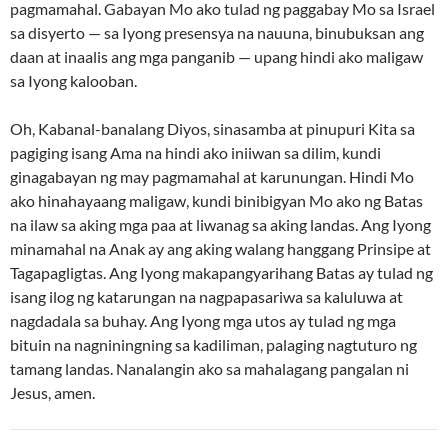
pagmamahal. Gabayan Mo ako tulad ng paggabay Mo sa Israel
sa disyerto — sa Iyong presensya na nauuna, binubuksan ang
daan at inaalis ang mga panganib — upang hindi ako maligaw
sa Iyong kalooban.
Oh, Kabanal-banalang Diyos, sinasamba at pinupuri Kita sa
pagiging isang Ama na hindi ako iniiwan sa dilim, kundi
ginagabayan ng may pagmamahal at karunungan. Hindi Mo
ako hinahayaang maligaw, kundi binibigyan Mo ako ng Batas
na ilaw sa aking mga paa at liwanag sa aking landas. Ang Iyong
minamahal na Anak ay ang aking walang hanggang Prinsipe at
Tagapagligtas. Ang Iyong makapangyarihang Batas ay tulad ng
isang ilog ng katarungan na nagpapasariwa sa kaluluwa at
nagdadala sa buhay. Ang Iyong mga utos ay tulad ng mga
bituin na nagniningning sa kadiliman, palaging nagtuturo ng
tamang landas. Nanalangin ako sa mahalagang pangalan ni
Jesus, amen.