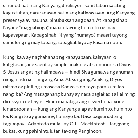
sinunod natin ang Kanyang direksyon, kahit laban sa ating
kagustuhan, nararanasan natin ang katiwasayan. Ang Kanyang
presensya ay nauuna, binubuksan ang daan. At kapag sinabi
Niyang “magpahinga,” maaari tayong huminto ng may
kapayapaan. Kapag sinabi Niyang “humayo,” maaari tayong
sumulong ng may tapang, sapagkat Siya ay kasama natin.
Kung ikaw ay naghahanap ng kapayapaan, kalayaan, o
kaligtasan, ang sagot ay simple: makinig at sumunod sa Diyos.
Si Jesus ang ating halimbawa — hindi Siya gumawa ng anuman
nang hindi naririnig ang Ama. At kung ang Anak ng Diyos
mismo ay piniling umasa sa Kanya, sino tayo para kumilos
nang iba? Ang masaganang buhay ay nasa paglakad sa ilalim ng
direksyon ng Diyos. Hindi mahalaga ang disyerto na iyong
kinaroroonan — kung ang Kanyang ulap ay huminto, huminto
ka. Kung ito ay gumalaw, humayo ka. Nasa pagsunod ang
tagumpay. -Adaptado mula kay C. H. Mackintosh. Hanggang
bukas, kung pahihintulutan tayo ng Panginoon.