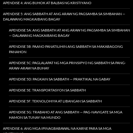
APENDISE 4: ANG BUHOK AT BALBAS NG KRISTIYANO
APENDISE 5: ANG SABBATH AT ANG ARAW NG PAGSAMBA SA SIMBAHAN —
DALAWANG MAGKAIBANG BAGAY
APENDISE 5A: ANG SABBATH AT ANG ARAW NG PAGSAMBA SA SIMBAHAN
— DALAWANG MAGKAIBANG BAGAY
APENDISE 5B: PAANO PANATILIHIN ANG SABBATH SA MAKABAGONG
PANAHON
APENDISE 5C: PAGLALAPAT NG MGA PRINSIPYO NG SABBATH SA PANG-
ARAW-ARAW NA BUHAY
APENDISE 5D: PAGKAIN SA SABBATH — PRAKTIKAL NA GABAY
APENDISE 5E: TRANSPORTASYON SA SABBATH
APENDISE 5F: TEKNOLOHIYA AT LIBANGAN SA SABBATH
APENDISE 5G: TRABAHO AT ANG SABBATH — PAG-NAVIGATE SA MGA
HAMON SA TUNAY NA MUNDO
APENDISE 6: ANG MGA IPINAGBABAWAL NA KARNE PARA SA MGA