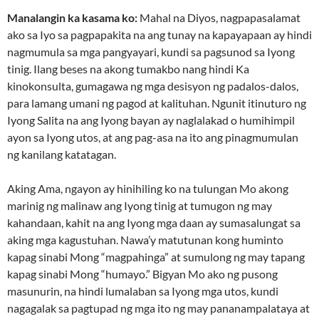
Manalangin ka kasama ko:
Mahal na Diyos, nagpapasalamat
ako sa Iyo sa pagpapakita na ang tunay na kapayapaan ay hindi
nagmumula sa mga pangyayari, kundi sa pagsunod sa Iyong
tinig. Ilang beses na akong tumakbo nang hindi Ka
kinokonsulta, gumagawa ng mga desisyon ng padalos-dalos,
para lamang umani ng pagod at kalituhan. Ngunit itinuturo ng
Iyong Salita na ang Iyong bayan ay naglalakad o humihimpil
ayon sa Iyong utos, at ang pag-asa na ito ang pinagmumulan
ng kanilang katatagan.
Aking Ama, ngayon ay hinihiling ko na tulungan Mo akong
marinig ng malinaw ang Iyong tinig at tumugon ng may
kahandaan, kahit na ang Iyong mga daan ay sumasalungat sa
aking mga kagustuhan. Nawa’y matutunan kong huminto
kapag sinabi Mong “magpahinga” at sumulong ng may tapang
kapag sinabi Mong “humayo.” Bigyan Mo ako ng pusong
masunurin, na hindi lumalaban sa Iyong mga utos, kundi
nagagalak sa pagtupad ng mga ito ng may pananampalataya at