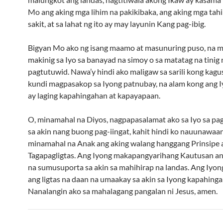
Mo ang aking mga lihim na pakikibaka, ang aking mga tah
sakit, at sa lahat ng ito ay may layunin Kang pag-ibig.
Bigyan Mo ako ng isang maamo at masunuring puso, na 
makinig sa Iyo sa banayad na simoy o sa matatag na tinig 
pagtutuwid. Nawa’y hindi ako maligaw sa sarili kong kagu
kundi magpasakop sa Iyong patnubay, na alam kong ang 
ay laging kapahingahan at kapayapaan.
O, minamahal na Diyos, nagpapasalamat ako sa Iyo sa p
sa akin nang buong pag-iingat, kahit hindi ko nauunawaa
minamahal na Anak ang aking walang hanggang Prinsipe 
Tagapagligtas. Ang Iyong makapangyarihang Kautusan a
na sumusuporta sa akin sa mahihirap na landas. Ang Iyon
ang ligtas na daan na umaakay sa akin sa Iyong kapahinga
Nanalangin ako sa mahalagang pangalan ni Jesus, amen.