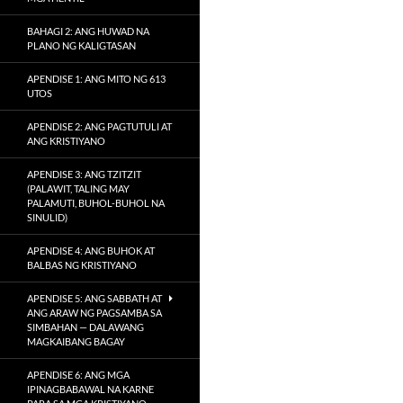
BAHAGI 2: ANG HUWAD NA
PLANO NG KALIGTASAN
APENDISE 1: ANG MITO NG 613
UTOS
APENDISE 2: ANG PAGTUTULI AT
ANG KRISTIYANO
APENDISE 3: ANG TZITZIT
(PALAWIT, TALING MAY
PALAMUTI, BUHOL-BUHOL NA
SINULID)
APENDISE 4: ANG BUHOK AT
BALBAS NG KRISTIYANO
APENDISE 5: ANG SABBATH AT
ANG ARAW NG PAGSAMBA SA
SIMBAHAN — DALAWANG
MAGKAIBANG BAGAY
APENDISE 6: ANG MGA
IPINAGBABAWAL NA KARNE