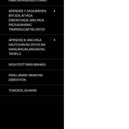
PARA SA MGA KRISTIYANO
APENDISE 7: MGA BIRHEN,
BIYUDA, AT MGA
DIBORSYADA: ANG MGA
PAGSASAMANG
TINATANGGAP NG DIYOS
APENDISE 8: ANG MGA
KAUTUSAN NG DIYOS NA
NANGANGAILANGAN NG
TEMPLO
MGA POST PARA IBAHAGI
PANG-ARAW-ARAW NA
DEBOSYON
TUNGKOL SA AMIN