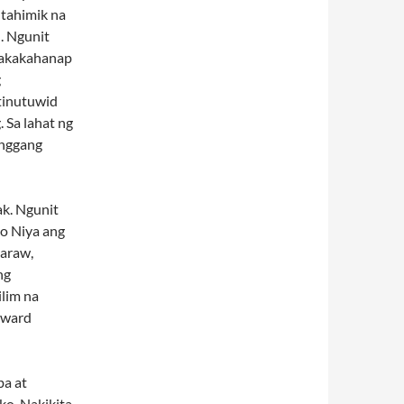
 tahimik na
n. Ngunit
nakakahanap
g
itinutuwid
 Sa lahat ng
anggang
k. Ngunit
ko Niya ang
 araw,
ng
lim na
dward
ba at
ko. Nakikita