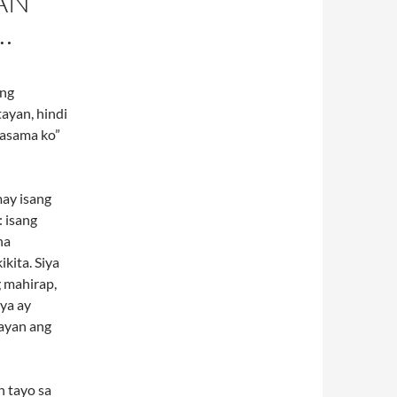
AN
…
ong
tayan, hindi
kasama ko”
ay isang
 isang
na
kita. Siya
g mahirap,
iya ay
bayan ang
n tayo sa