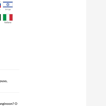
й
עברית
Italiano
puso,
anginoon? O