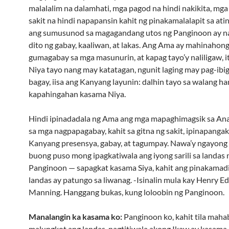
malalalim na dalamhati, mga pagod na hindi nakikita, mga
sakit na hindi napapansin kahit ng pinakamalalapit sa ati
ang sumusunod sa magagandang utos ng Panginoon ay 
dito ng gabay, kaaliwan, at lakas. Ang Ama ay mahinahon
gumagabay sa mga masunurin, at kapag tayo’y naliligaw, 
Niya tayo nang may katatagan, ngunit laging may pag-ibig.
bagay, iisa ang Kanyang layunin: dalhin tayo sa walang h
kapahingahan kasama Niya.
Hindi ipinadadala ng Ama ang mga mapaghimagsik sa Ana
sa mga nagpapagabay, kahit sa gitna ng sakit, ipinapanga
Kanyang presensya, gabay, at tagumpay. Nawa’y ngayong
buong puso mong ipagkatiwala ang iyong sarili sa landas 
Panginoon — sapagkat kasama Siya, kahit ang pinakamadi
landas ay patungo sa liwanag. -Isinalin mula kay Henry E
Manning. Hanggang bukas, kung loloobin ng Panginoon.
Manalangin ka kasama ko:
Panginoon ko, kahit tila maha
malungkot ang landas, nagtitiwala akong Ikaw ay kasama 