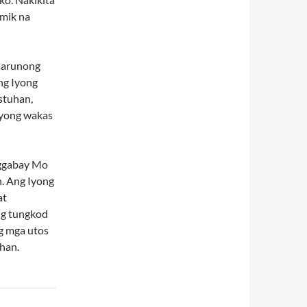
imik na
marunong
ng Iyong
stuhan,
Iyong wakas
aggabay Mo
n. Ang Iyong
at
ng tungkod
g mga utos
han.