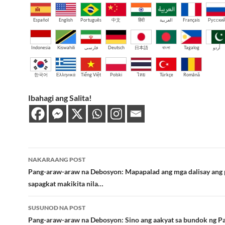
Español
English
Português
中文
हिंदी
العربية
Français
Русски
Indonesia
Kiswahili
فارسی
Deutsch
日本語
বাংলা
Tagalog
اُردو
한국어
Ελληνικά
Tiếng Việt
Polski
ไทย
Türkçe
Română
Ibahagi ang Salita!
Post
NAKARAANG POST
navigation
Pang-araw-araw na Debosyon: Mapapalad ang mga dalisay ang 
sapagkat makikita nila…
SUSUNOD NA POST
Pang-araw-araw na Debosyon: Sino ang aakyat sa bundok ng P