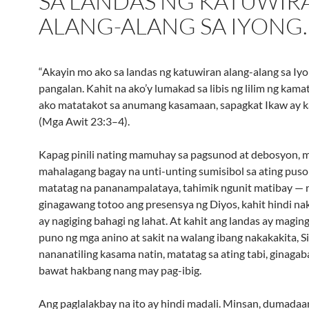
SA LANDAS NG KATUWIR
ALANG-ALANG SA IYONG
“Akayin mo ako sa landas ng katuwiran alang-alang sa Iy
pangalan. Kahit na ako’y lumakad sa libis ng lilim ng kama
ako matatakot sa anumang kasamaan, sapagkat Ikaw ay 
(Mga Awit 23:3–4).
Kapag pinili nating mamuhay sa pagsunod at debosyon, m
mahalagang bagay na unti-unting sumisibol sa ating puso:
matatag na pananampalataya, tahimik ngunit matibay — 
ginagawang totoo ang presensya ng Diyos, kahit hindi naki
ay nagiging bahagi ng lahat. At kahit ang landas ay magin
puno ng mga anino at sakit na walang ibang nakakakita, S
nananatiling kasama natin, matatag sa ating tabi, ginaga
bawat hakbang nang may pag-ibig.
Ang paglalakbay na ito ay hindi madali. Minsan, dumadaa