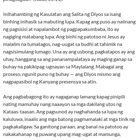
Inihahambing ng Kasulatan ang Salita ng Diyos sa isang
binhing inihasik sa mabuting lupa. Kapag ang puso ay nalinang
ng pagsisisi at napalambot ng pagpapakumbaba, ito ay
nagiging matabang lupa. Ang binhi ng patotoo ni Jesus ay
malalim na tumatagos, nag-uugat sa budhi at tahimik na
nagsisimulang lumago. Una ay ang usbong, pagkatapos ay ang
uhay, hanggang sa ang pananampalataya ay maging ganap sa
buhay na pakikipag-ugnayan sa Maylalang. Mabagal ang
proseso, ngunit puno ng buhay — ang Diyos mismo ang
nagpapasibol ng Kanyang presensya sa atin.
Ang pagbabagong ito ay nagaganap lamang kapag pinipili
nating mamuhay nang naaayon sa mga dakilang utos ng
Kataas-taasan. Ang pagsunod ay naghahanda sa lupa ng
kaluluwa, inaalis ang mga batong pagmamalaki at mga tinik ng
pagkakaligaw. Sa ganitong paraan, ang banal na patotoo ay
nakakahanap ng puwang upang mag-ugat at mamunga,