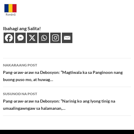
Română
Ibahagi ang Salita!
Post
NAKARAANG POST
navigation
Pang-araw-araw na Debosyon: “Magtiwala ka sa Panginoon nang
buong puso mo, at huwag…
SUSUNOD NA POST
Pang-araw-araw na Debosyon: “Narinig ko ang Iyong tinig na
umaalingawngaw sa halamanan,…