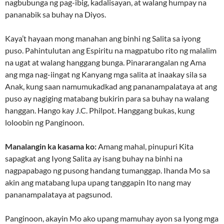
nagbubunga ng pag-ibig, kadalisayan, at walang humpay na
pananabik sa buhay na Diyos.
Kaya’t hayaan mong manahan ang binhi ng Salita sa iyong
puso. Pahintulutan ang Espiritu na magpatubo rito ng malalim
na ugat at walang hanggang bunga. Pinararangalan ng Ama
ang mga nag-iingat ng Kanyang mga salita at inaakay sila sa
Anak, kung saan namumukadkad ang pananampalataya at ang
puso ay nagiging matabang bukirin para sa buhay na walang
hanggan. Hango kay J.C. Philpot. Hanggang bukas, kung
loloobin ng Panginoon.
Manalangin ka kasama ko:
Amang mahal, pinupuri Kita
sapagkat ang Iyong Salita ay isang buhay na binhi na
nagpapabago ng pusong handang tumanggap. Ihanda Mo sa
akin ang matabang lupa upang tanggapin Ito nang may
pananampalataya at pagsunod.
Panginoon, akayin Mo ako upang mamuhay ayon sa Iyong mga