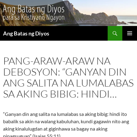
Maghanap
Ang Batas ng Diyos
LUMAKTAW
PANGU
SA
MENU
NILALAMAN
PANG-ARAW-ARAW NA
DEBOSYON: “GANYAN DIN
ANG SALITA NA LUMALABAS
SA AKING BIBIG: HINDI…
“Ganyan din ang salita na lumalabas sa aking bibig: hindi ito
babalik sa akin na walang kabuluhan, kundi gagawin nito ang
aking kinalulugdan at giginhawa sa bagay na aking
pinagsuguan” (Isaias 55:11).