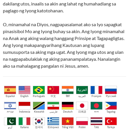
dakilang utos, inaalis sa akin ang lahat ng humahadlang sa
paglago ng Iyong katotohanan.
O, minamahal na Diyos, nagpapasalamat ako sa Iyo sapagkat
pinasisibol Mo ang Iyong buhay sa akin. Ang Iyong minamahal
na Anak ang aking walang hanggang Prinsipe at Tagapagligtas.
Ang Iyong makapangyarihang Kautusan ang lupang
sumusuporta sa aking mga ugat. Ang Iyong mga utos ang ulan
na nagpapabulaklak ng aking pananampalataya. Nanalangin
ako sa mahalagang pangalan ni Jesus, amen.
Español
English
Português
中文
हिंदी
العربية
Français
Русский
עברית
Indonesia
Kiswahili
فارسی
Deutsch
日本語
বাংলা
Tagalog
اُردو
Italiano
한국어
Ελληνικά
Tiếng Việt
Polski
ไทย
Türkçe