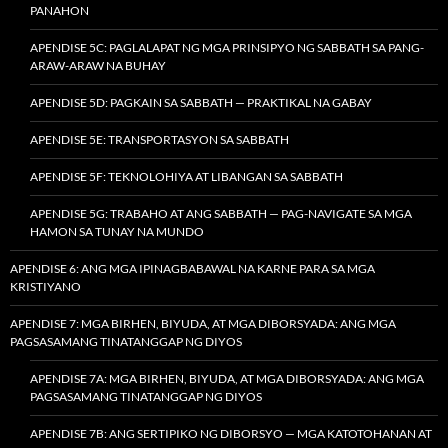
PANAHON
APENDISE 5C: PAGLALAPAT NG MGA PRINSIPYO NG SABBATH SA PANG-
ARAW-ARAW NA BUHAY
APENDISE 5D: PAGKAIN SA SABBATH — PRAKTIKAL NA GABAY
APENDISE 5E: TRANSPORTASYON SA SABBATH
APENDISE 5F: TEKNOLOHIYA AT LIBANGAN SA SABBATH
APENDISE 5G: TRABAHO AT ANG SABBATH — PAG-NAVIGATE SA MGA
HAMON SA TUNAY NA MUNDO
APENDISE 6: ANG MGA IPINAGBABAWAL NA KARNE PARA SA MGA
KRISTIYANO
APENDISE 7: MGA BIRHEN, BIYUDA, AT MGA DIBORSYADA: ANG MGA
PAGSASAMANG TINATANGGAP NG DIYOS
APENDISE 7A: MGA BIRHEN, BIYUDA, AT MGA DIBORSYADA: ANG MGA
PAGSASAMANG TINATANGGAP NG DIYOS
APENDISE 7B: ANG SERTIPIKO NG DIBORSYO — MGA KATOTOHANAN AT