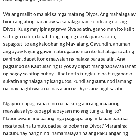
Walang maliit o malaki sa mga mata ng Diyos. Ang mahalaga ay
hindi ang ating pananaw sa kahalagahan, kundi ang nais ng
Diyos. Kung may ipinagagawa Siya sa atin, gaano man ito kaliit
sa tingin natin, dapat itong maging dakila para sa atin,
sapagkat ito ang kalooban ng Maylalang. Gayundin, anuman
ang ayaw Niyang gawin natin, gaano man ito kahalaga sa ating
paningin, dapat itong mawalan ng halaga para sa atin. Ang
pagsunod sa Kautusan ng Diyos ay dapat mangibabaw sa lahat
ng bagay sa ating buhay. Hindi natin tungkulin na husgahan o
sukatin ang halaga ng isang utos, kundi ang sumunod lamang,
na may pagtitiwala na mas alam ng Diyos ang higit sa atin.
Ngayon, napag-isipan mo na ba kung ano ang maaaring
mawala sa iyo kapag pinabayaan mo ang tungkuling ito?
Nauunawaan mo ba ang mga pagpapalang inilalaan para sa
mga tapat na tumutupad sa kalooban ng Diyos? Maraming
nabubuhay nang hindi namamalayan na ang kakulangan ng