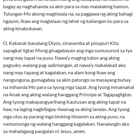
bagay ay naghahanda sa akin para sa mas malalaking hamon.
Tulungan Mo akong magtiwala na, sa paggawa ng aking bahagi
ngayon, Ikaw ang maglalaan ng lahat ng kailangan ko para sa
aking kinabukasan.
O, Kabanal-banalang Diyos, sinasamba at pinupuri Kita
sapagkat ligtas Mong ginagabayan ang mga sumusunod sa Iyo
nang may tapat na puso. Nawa’y maging lubos ang aking
pagsuko, walang pag-aalinlangan, at nawa’y makalakad ako
nang may tapang at kagalakan, na alam kong Ikaw ang
nangunguna, gumagabay sa akin patungo sa masayang buhay
na inihanda Mo para sa Iyong mga tapat. Ang Iyong minamahal
na Anak ang aking walang hanggang Prinsipe at Tagapagligtas.
Ang Iyong makapangyarihang Kautusan ang aking tapat na
ilaw, na laging nagbibigay-liwanag sa aking landas. Ang Iyong
mga utos ay parang mga binhing itinanim sa aking puso, na
namumunga ng walang hanggang kagalakan. Nanalangin ako
sa mahalagang pangalan ni Jesus, amen.