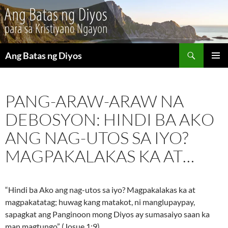
Maghanap
Ang Batas ng Diyos
LUMAKTAW
PANGU
SA
MENU
NILALAMAN
PANG-ARAW-ARAW NA
DEBOSYON: HINDI BA AKO
ANG NAG-UTOS SA IYO?
MAGPAKALAKAS KA AT…
“Hindi ba Ako ang nag-utos sa iyo? Magpakalakas ka at
magpakatatag; huwag kang matakot, ni manglupaypay,
sapagkat ang Panginoon mong Diyos ay sumasaiyo saan ka
man magtungo” (Josue 1:9).