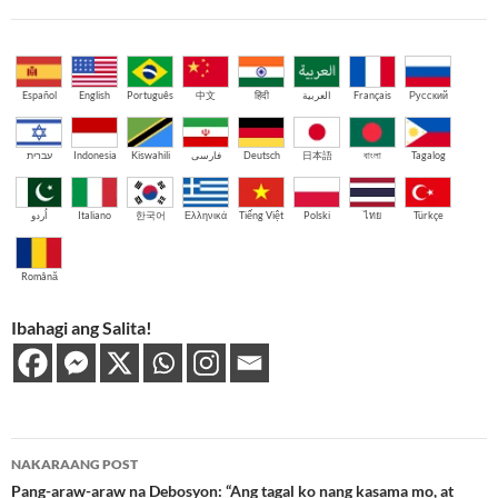
Español
English
Português
中文
हिंदी
العربية
Français
Русский
עברית
Indonesia
Kiswahili
فارسی
Deutsch
日本語
বাংলা
Tagalog
اُردو
Italiano
한국어
Ελληνικά
Tiếng Việt
Polski
ไทย
Türkçe
Română
Ibahagi ang Salita!
Post
NAKARAANG POST
navigation
Pang-araw-araw na Debosyon: “Ang tagal ko nang kasama mo, at