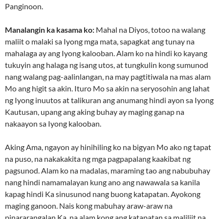
Panginoon.
Manalangin ka kasama ko:
Mahal na Diyos, totoo na walang
maliit o malaki sa Iyong mga mata, sapagkat ang tunay na
mahalaga ay ang Iyong kalooban. Alam ko na hindi ko kayang
tukuyin ang halaga ng isang utos, at tungkulin kong sumunod
nang walang pag-aalinlangan, na may pagtitiwala na mas alam
Mo ang higit sa akin. Ituro Mo sa akin na seryosohin ang lahat
ng Iyong inuutos at talikuran ang anumang hindi ayon sa Iyong
Kautusan, upang ang aking buhay ay maging ganap na
nakaayon sa Iyong kalooban.
Aking Ama, ngayon ay hinihiling ko na bigyan Mo ako ng tapat
na puso, na nakakakita ng mga pagpapalang kaakibat ng
pagsunod. Alam ko na madalas, maraming tao ang nabubuhay
nang hindi namamalayan kung ano ang nawawala sa kanila
kapag hindi Ka sinusunod nang buong katapatan. Ayokong
maging ganoon. Nais kong mabuhay araw-araw na
pinararangalan Ka, na alam kong ang katapatan sa maliliit na