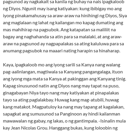
pagsunod ay nagkakait sa kanila ng buhay na nais ipagkaloob
ng Diyos. Ngunit may isang katiyakan: kung ibibigay mo ang
iyong pinakamahusay sa araw-araw na hinihingi ng Diyos, Siya
ang maglalaan ng lahat ng kailangan mo kapag dumating ang
mas mahihirap na pagsubok. Ang katapatan sa maliliit na
bagay ang naghahanda sa atin para sa malalaki, at ang araw-
araw na pagsunod ay nagpapalakas sa ating kaluluwa para sa
anumang pagsubok na maaari nating harapin sa hinaharap.
Kaya, ipagkaloob mo ang iyong sarili sa Kanya nang walang
pag-aalinlangan, magtiwala sa Kanyang pangangalaga, ituon
ang iyong mga mata sa Kanya at pakinggan ang Kanyang tinig.
Kapag sinusunod natin ang Diyos nang may tapat na puso,
ginagabayan Niya tayo nang may katiyakan at pinapalakas
tayo sa ating paglalakbay. Huwag kang mag-atubili, huwag
kang matakot. Magpatuloy ka nang may tapang at kagalakan,
sapagkat ang sumusunod sa Panginoon ay hindi kailanman
mawawalan ng gabay, ng lakas, o ng gantimpala. -Isinalin mula
kay Jean Nicolas Grou. Hanggang bukas, kung loloobin ng