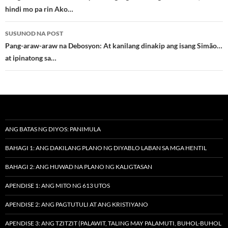
hindi mo pa rin Ako…
SUSUNOD NA POST
Pang-araw-araw na Debosyon: At kanilang dinakip ang isang Simão…
at ipinatong sa…
ANG BATAS NG DIYOS: PANIMULA
BAHAGI 1: ANG DAKILANG PLANO NG DIYABLO LABAN SA MGA HENTIL
BAHAGI 2: ANG HUWAD NA PLANO NG KALIGTASAN
APENDISE 1: ANG MITO NG 613 UTOS
APENDISE 2: ANG PAGTUTULI AT ANG KRISTIYANO
APENDISE 3: ANG TZITZIT (PALAWIT, TALING MAY PALAMUTI, BUHOL-BUHOL