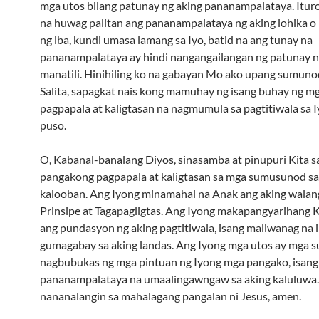
mga utos bilang patunay ng aking pananampalataya. Itur
na huwag palitan ang pananampalataya ng aking lohika o
ng iba, kundi umasa lamang sa Iyo, batid na ang tunay na
pananampalataya ay hindi nangangailangan ng patunay n
manatili. Hinihiling ko na gabayan Mo ako upang sumuno
Salita, sapagkat nais kong mamuhay ng isang buhay ng m
pagpapala at kaligtasan na nagmumula sa pagtitiwala sa 
puso.
O, Kabanal-banalang Diyos, sinasamba at pinupuri Kita s
pangakong pagpapala at kaligtasan sa mga sumusunod sa
kalooban. Ang Iyong minamahal na Anak ang aking wala
Prinsipe at Tagapagligtas. Ang Iyong makapangyarihang 
ang pundasyon ng aking pagtitiwala, isang maliwanag na 
gumagabay sa aking landas. Ang Iyong mga utos ay mga s
nagbubukas ng mga pintuan ng Iyong mga pangako, isang
pananampalataya na umaalingawngaw sa aking kaluluwa.
nananalangin sa mahalagang pangalan ni Jesus, amen.