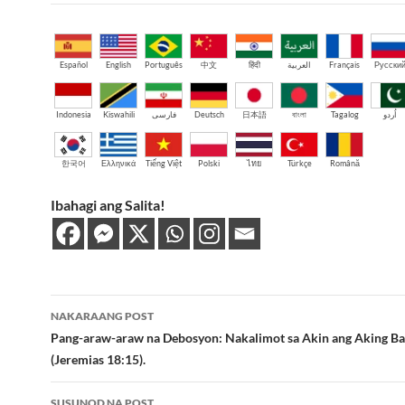
Español
English
Português
中文
हिंदी
العربية
Français
Русски
Indonesia
Kiswahili
فارسی
Deutsch
日本語
বাংলা
Tagalog
اُردو
한국어
Ελληνικά
Tiếng Việt
Polski
ไทย
Türkçe
Română
Ibahagi ang Salita!
Post
NAKARAANG POST
navigation
Pang-araw-araw na Debosyon: Nakalimot sa Akin ang Aking B
(Jeremias 18:15).
SUSUNOD NA POST