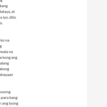
 kang
ataya, at
 iyo, dito
n.
 ko na
g
iwala na
la kong ang
palang
 akong
inahayaan
 pusong
a para bang
n ang Iyong