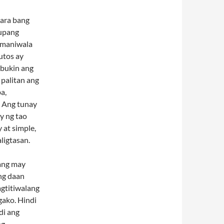
para bang
 upang
 maniwala
utos ay
ubukin ang
 palitan ang
a,
. Ang tunay
y ng tao
 at simple,
ligtasan.
ang may
ng daan
agtitiwalang
ako. Hindi
di ang
ng