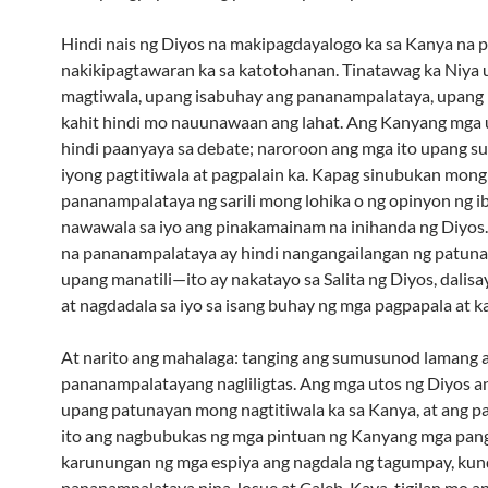
Hindi nais ng Diyos na makipagdayalogo ka sa Kanya na 
nakikipagtawaran ka sa katotohanan. Tinatawag ka Niya
magtiwala, upang isabuhay ang pananampalataya, upang
kahit hindi mo nauunawaan ang lahat. Ang Kanyang mga 
hindi paanyaya sa debate; naroroon ang mga ito upang s
iyong pagtitiwala at pagpalain ka. Kapag sinubukan mong
pananampalataya ng sarili mong lohika o ng opinyon ng ib
nawawala sa iyo ang pinakamainam na inihanda ng Diyos
na pananampalataya ay hindi nangangailangan ng patuna
upang manatili—ito ay nakatayo sa Salita ng Diyos, dalisay
at nagdadala sa iyo sa isang buhay ng mga pagpapala at ka
At narito ang mahalaga: tanging ang sumusunod lamang 
pananampalatayang nagliligtas. Ang mga utos ng Diyos a
upang patunayan mong nagtitiwala ka sa Kanya, at ang p
ito ang nagbubukas ng mga pintuan ng Kanyang mga pang
karunungan ng mga espiya ang nagdala ng tagumpay, kun
pananampalataya nina Josue at Caleb. Kaya, tigilan mo a