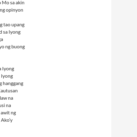
o Mo sa akin
 ng opinyon
g tao upang
d sa Iyong
ga
Iyo ng buong
a Iyong
 Iyong
ng hanggang
Kautusan
ilaw na
usi na
 awit ng
 Ako’y