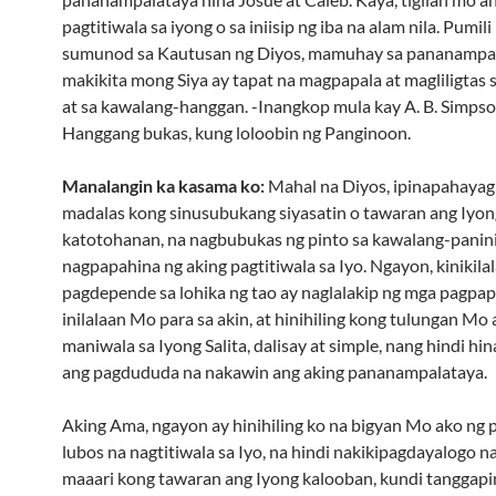
pagtitiwala sa iyong o sa iniisip ng iba na alam nila. Pumili
sumunod sa Kautusan ng Diyos, mamuhay sa pananampal
makikita mong Siya ay tapat na magpapala at magliligtas sa
at sa kawalang-hanggan. -Inangkop mula kay A. B. Simpso
Hanggang bukas, kung loloobin ng Panginoon.
Manalangin ka kasama ko:
Mahal na Diyos, ipinapahayag
madalas kong sinusubukang siyasatin o tawaran ang Iyon
katotohanan, na nagbubukas ng pinto sa kawalang-panin
nagpapahina ng aking pagtitiwala sa Iyo. Ngayon, kinikila
pagdepende sa lohika ng tao ay naglalakip ng mga pagpa
inilalaan Mo para sa akin, at hinihiling kong tulungan Mo
maniwala sa Iyong Salita, dalisay at simple, nang hindi h
ang pagdududa na nakawin ang aking pananampalataya.
Aking Ama, ngayon ay hinihiling ko na bigyan Mo ako ng
lubos na nagtitiwala sa Iyo, na hindi nakikipagdayalogo n
maaari kong tawaran ang Iyong kalooban, kundi tanggapi