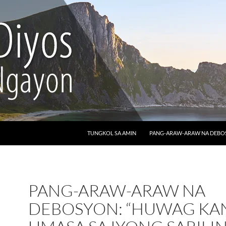
LUMAKTAW SA NILALAMAN
TUNGKOL SA AMIN
PANG-ARAW-ARAW NA DEB
PANG-ARAW-ARAW NA
DEBOSYON: “HUWAG KA