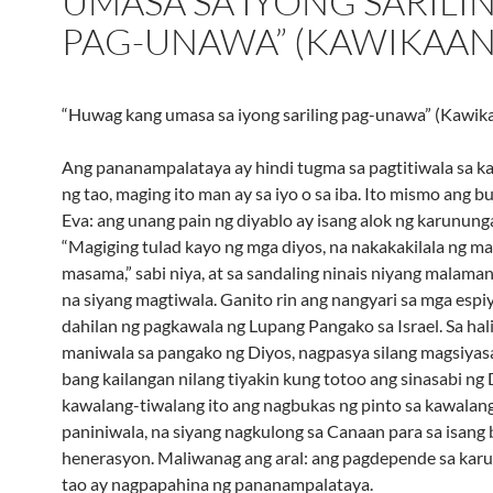
UMASA SA IYONG SARILI
PAG-UNAWA” (KAWIKAAN 
“Huwag kang umasa sa iyong sariling pag-unawa” (Kawika
Ang pananampalataya ay hindi tugma sa pagtitiwala sa 
ng tao, maging ito man ay sa iyo o sa iba. Ito mismo ang 
Eva: ang unang pain ng diyablo ay isang alok ng karunung
“Magiging tulad kayo ng mga diyos, na nakakakilala ng ma
masama,” sabi niya, at sa sandaling ninais niyang malaman
na siyang magtiwala. Ganito rin ang nangyari sa mga espi
dahilan ng pagkawala ng Lupang Pangako sa Israel. Sa hal
maniwala sa pangako ng Diyos, nagpasya silang magsiyasa
bang kailangan nilang tiyakin kung totoo ang sinasabi ng
kawalang-tiwalang ito ang nagbukas ng pinto sa kawalan
paniniwala, na siyang nagkulong sa Canaan para sa isang
henerasyon. Maliwanag ang aral: ang pagdepende sa kar
tao ay nagpapahina ng pananampalataya.