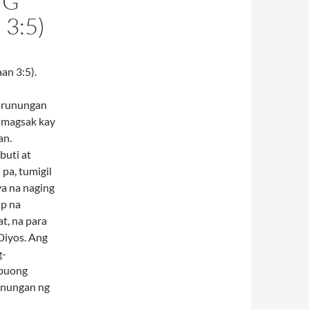
NG
3:5)
an 3:5).
karunungan
bumagsak kay
an.
buti at
 pa, tumigil
ya na naging
ip na
t, na para
 Diyos. Ang
g-
 buong
unungan ng