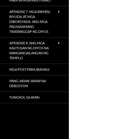
PARA SA MGA KRISTIYANO
APENDISE 7: MGA BIRHEN,
BIYUDA, AT MGA
DIBORSYADA: ANG MGA
PAGSASAMANG
TINATANGGAP NG DIYOS
APENDISE 8: ANG MGA
KAUTUSAN NG DIYOS NA
NANGANGAILANGAN NG
TEMPLO
MGA POST PARA IBAHAGI
PANG-ARAW-ARAW NA
DEBOSYON
TUNGKOL SA AMIN