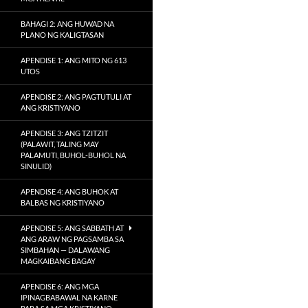
BAHAGI 2: ANG HUWAD NA
PLANO NG KALIGTASAN
APENDISE 1: ANG MITO NG 613
UTOS
APENDISE 2: ANG PAGTUTULI AT
ANG KRISTIYANO
APENDISE 3: ANG TZITZIT
(PALAWIT, TALING MAY
PALAMUTI, BUHOL-BUHOL NA
SINULID)
APENDISE 4: ANG BUHOK AT
BALBAS NG KRISTIYANO
APENDISE 5: ANG SABBATH AT
ANG ARAW NG PAGSAMBA SA
SIMBAHAN — DALAWANG
MAGKAIBANG BAGAY
APENDISE 6: ANG MGA
IPINAGBABAWAL NA KARNE