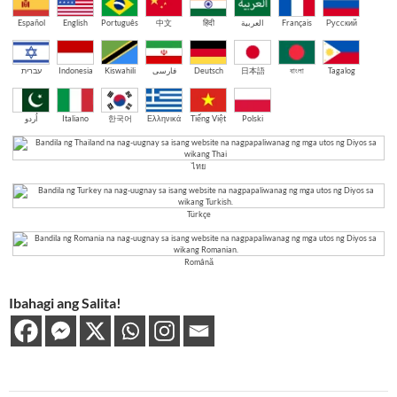
Español
English
Português
中文
हिंदी
العربية
Français
Русский
עברית
Indonesia
Kiswahili
فارسی
Deutsch
日本語
বাংলা
Tagalog
اُردو
Italiano
한국어
Ελληνικά
Tiếng Việt
Polski
ไทย
Türkçe
Română
Ibahagi ang Salita!