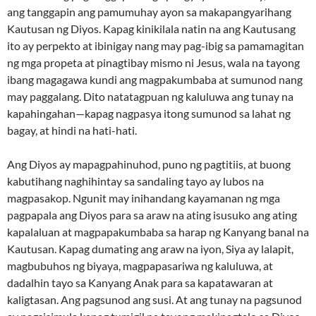
ang tanggapin ang pamumuhay ayon sa makapangyarihang
Kautusan ng Diyos. Kapag kinikilala natin na ang Kautusang
ito ay perpekto at ibinigay nang may pag-ibig sa pamamagitan
ng mga propeta at pinagtibay mismo ni Jesus, wala na tayong
ibang magagawa kundi ang magpakumbaba at sumunod nang
may paggalang. Dito natatagpuan ng kaluluwa ang tunay na
kapahingahan—kapag nagpasya itong sumunod sa lahat ng
bagay, at hindi na hati-hati.
Ang Diyos ay mapagpahinuhod, puno ng pagtitiis, at buong
kabutihang naghihintay sa sandaling tayo ay lubos na
magpasakop. Ngunit may inihandang kayamanan ng mga
pagpapala ang Diyos para sa araw na ating isusuko ang ating
kapalaluan at magpapakumbaba sa harap ng Kanyang banal na
Kautusan. Kapag dumating ang araw na iyon, Siya ay lalapit,
magbubuhos ng biyaya, magpapasariwa ng kaluluwa, at
dadalhin tayo sa Kanyang Anak para sa kapatawaran at
kaligtasan. Ang pagsunod ang susi. At ang tunay na pagsunod