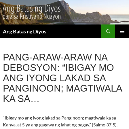
Maghanap
Ang Batas ng Diyos
LUMAKTAW
PANGU
SA
MENU
NILALAMAN
PANG-ARAW-ARAW NA
DEBOSYON: “IBIGAY MO
ANG IYONG LAKAD SA
PANGINOON; MAGTIWALA
KA SA…
“Ibigay mo ang iyong lakad sa Panginoon; magtiwala ka sa
Kanya, at Siya ang gagawa ng lahat ng bagay.” (Salmo 37:5).