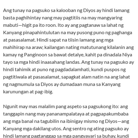
Ang tunay na pagsuko sa kalooban ng Diyos ay hindi lamang
basta paghihintay nang may pagtitiis na may mangyaring
mabuti—higit pa ito roon. Ito ay ang pagtanaw sa lahat ng
Kanyang pinapahintulutan na may pusong puno ng paghanga
at pasasalamat. Hindi sapat na tiisin lamang ang mga
mahihirap na araw; kailangan nating matutunang kilalanin ang
kamay ng Panginoon sa bawat detalye, kahit pa dinadala Niya
tayo sa mga hindi inaasahang landas. Ang tunay na pagsuko ay
hindi tahimik at puno ng pagdadalamhati, kundi puspos ng
pagtitiwala at pasasalamat, sapagkat alam natin na ang lahat
ng nagmumula sa Diyos ay dumadaan muna sa Kanyang
karunungan at pag-ibig.
Ngunit may mas malalim pang aspeto sa pagsukong ito: ang
tanggapin nang may pananampalataya at pagpapakumbaba
ang mga banal na tagubilin na ibinigay mismo ng Diyos—ang
Kanyang mga dakilang utos. Ang sentro ng ating pagsuko ay
hindi lamang pagtanggap sa mga pangyayari sa buhay, kundi