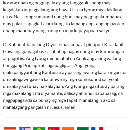
ko: ang daan ng pagpapala ay ang tanggapin, nang may
kagalakan at paggalang, ang bawat isa sa Iyong mga dakilang
utos. Nais kong sumunod nang buo, may pagpapakumbaba at
may galak, sapagkat alam kong ito lamang ang tanging paraan
upang mabuhay nang tunay na may kapayapaan sa Iyo.
O, Kabanal-banalang Diyos, sinasamba at pinupuri Kita dahil
Ikaw ang gumagabay sa lahat ng bagay nang may karunungan
at pagtitiis. Ang Iyong minamahal na Anak ang aking walang
hanggang Prinsipe at Tagapagligtas. Ang Iyong
makapangyarihang Kautusan ay parang awit ng katarungan na
umaalingawngaw sa kaluluwa ng mga sumusunod sa Iyo at
umaakay sa tunay na kalayaan. Ang Iyong mga utos ay parang
mga makalangit na diyamante, dalisay at hindi nababasag, na
nagpapaganda sa buhay ng mga tapat. Nanalangin ako sa
mahalagang pangalan ni Jesus, amen.