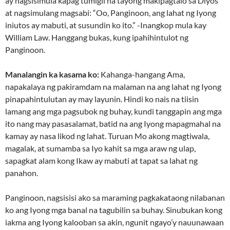
ay nagsisimula kapag tumigil na tayong makipagtalo sa Diyos
at nagsimulang magsabi: “Oo, Panginoon, ang lahat ng Iyong
iniutos ay mabuti, at susundin ko ito.” -Inangkop mula kay
William Law. Hanggang bukas, kung ipahihintulot ng
Panginoon.
Manalangin ka kasama ko:
Kahanga-hangang Ama,
napakalaya ng pakiramdam na malaman na ang lahat ng Iyong
pinapahintulutan ay may layunin. Hindi ko nais na tiisin
lamang ang mga pagsubok ng buhay, kundi tanggapin ang mga
ito nang may pasasalamat, batid na ang Iyong mapagmahal na
kamay ay nasa likod ng lahat. Turuan Mo akong magtiwala,
magalak, at sumamba sa Iyo kahit sa mga araw ng ulap,
sapagkat alam kong Ikaw ay mabuti at tapat sa lahat ng
panahon.
Panginoon, nagsisisi ako sa maraming pagkakataong nilabanan
ko ang Iyong mga banal na tagubilin sa buhay. Sinubukan kong
iakma ang Iyong kalooban sa akin, ngunit ngayo’y nauunawaan