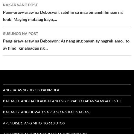
Post
NAKARAANG POST
navigation
Pang-araw-araw na Debosyon: sabihin sa mga pinanghihinaan ng
loob: Maging matatag kayo,…
SUSUNOD NA POST
Pang-araw-araw na Debosyon: At nang ang bayan ay nagreklamo, ito
ay hindi kinalugdan ng…
ANG BATAS NG DIYOS: PANIMULA
BAHAGI 1: ANG DAKILANG PLANO NG DIYABLO LABAN SA MGA HENTIL
BAHAGI 2: ANG HUWAD NA PLANO NG KALIGTASAN
APENDISE 1: ANG MITO NG 613 UTOS