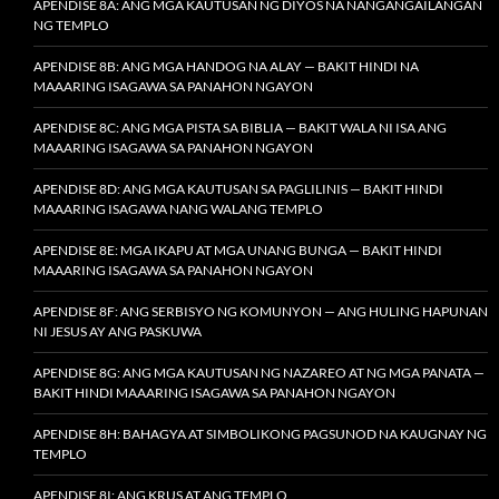
APENDISE 8A: ANG MGA KAUTUSAN NG DIYOS NA NANGANGAILANGAN
NG TEMPLO
APENDISE 8B: ANG MGA HANDOG NA ALAY — BAKIT HINDI NA
MAAARING ISAGAWA SA PANAHON NGAYON
APENDISE 8C: ANG MGA PISTA SA BIBLIA — BAKIT WALA NI ISA ANG
MAAARING ISAGAWA SA PANAHON NGAYON
APENDISE 8D: ANG MGA KAUTUSAN SA PAGLILINIS — BAKIT HINDI
MAAARING ISAGAWA NANG WALANG TEMPLO
APENDISE 8E: MGA IKAPU AT MGA UNANG BUNGA — BAKIT HINDI
MAAARING ISAGAWA SA PANAHON NGAYON
APENDISE 8F: ANG SERBISYO NG KOMUNYON — ANG HULING HAPUNAN
NI JESUS AY ANG PASKUWA
APENDISE 8G: ANG MGA KAUTUSAN NG NAZAREO AT NG MGA PANATA —
BAKIT HINDI MAAARING ISAGAWA SA PANAHON NGAYON
APENDISE 8H: BAHAGYA AT SIMBOLIKONG PAGSUNOD NA KAUGNAY NG
TEMPLO
APENDISE 8I: ANG KRUS AT ANG TEMPLO