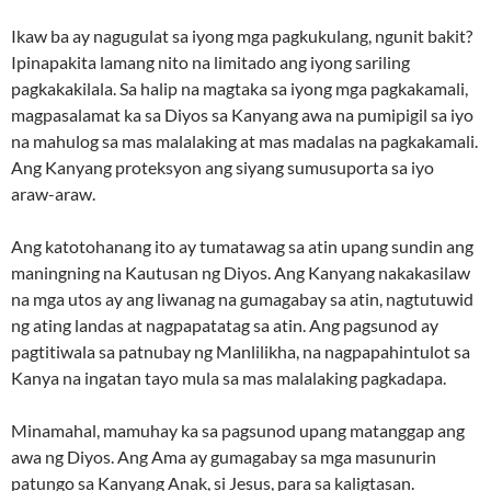
Ikaw ba ay nagugulat sa iyong mga pagkukulang, ngunit bakit?
Ipinapakita lamang nito na limitado ang iyong sariling
pagkakakilala. Sa halip na magtaka sa iyong mga pagkakamali,
magpasalamat ka sa Diyos sa Kanyang awa na pumipigil sa iyo
na mahulog sa mas malalaking at mas madalas na pagkakamali.
Ang Kanyang proteksyon ang siyang sumusuporta sa iyo
araw-araw.
Ang katotohanang ito ay tumatawag sa atin upang sundin ang
maningning na Kautusan ng Diyos. Ang Kanyang nakakasilaw
na mga utos ay ang liwanag na gumagabay sa atin, nagtutuwid
ng ating landas at nagpapatatag sa atin. Ang pagsunod ay
pagtitiwala sa patnubay ng Manlilikha, na nagpapahintulot sa
Kanya na ingatan tayo mula sa mas malalaking pagkadapa.
Minamahal, mamuhay ka sa pagsunod upang matanggap ang
awa ng Diyos. Ang Ama ay gumagabay sa mga masunurin
patungo sa Kanyang Anak, si Jesus, para sa kaligtasan.