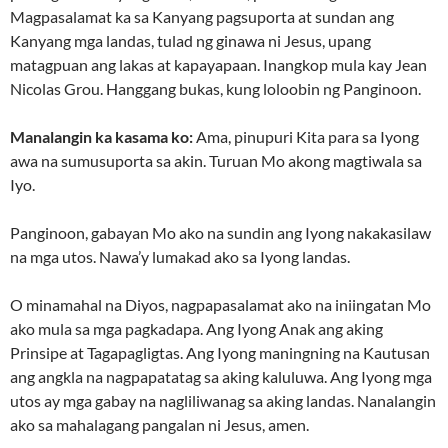
Magpasalamat ka sa Kanyang pagsuporta at sundan ang
Kanyang mga landas, tulad ng ginawa ni Jesus, upang
matagpuan ang lakas at kapayapaan. Inangkop mula kay Jean
Nicolas Grou. Hanggang bukas, kung loloobin ng Panginoon.
Manalangin ka kasama ko:
Ama, pinupuri Kita para sa Iyong
awa na sumusuporta sa akin. Turuan Mo akong magtiwala sa
Iyo.
Panginoon, gabayan Mo ako na sundin ang Iyong nakakasilaw
na mga utos. Nawa’y lumakad ako sa Iyong landas.
O minamahal na Diyos, nagpapasalamat ako na iniingatan Mo
ako mula sa mga pagkadapa. Ang Iyong Anak ang aking
Prinsipe at Tagapagligtas. Ang Iyong maningning na Kautusan
ang angkla na nagpapatatag sa aking kaluluwa. Ang Iyong mga
utos ay mga gabay na nagliliwanag sa aking landas. Nanalangin
ako sa mahalagang pangalan ni Jesus, amen.