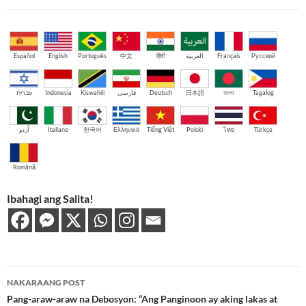
Español
English
Português
中文
हिंदी
العربية
Français
Русский
עברית
Indonesia
Kiswahili
فارسی
Deutsch
日本語
বাংলা
Tagalog
اُردو
Italiano
한국어
Ελληνικά
Tiếng Việt
Polski
ไทย
Türkçe
Română
Ibahagi ang Salita!
Post
NAKARAANG POST
navigation
Pang-araw-araw na Debosyon: “Ang Panginoon ay aking lakas at