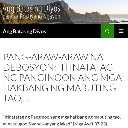
Maghanap
Ang Batas ng Diyos
LUMAKTAW
PANGU
SA
MENU
NILALAMAN
PANG-ARAW-ARAW NA
DEBOSYON: “ITINATATAG
NG PANGINOON ANG MGA
HAKBANG NG MABUTING
TAO,…
“Itinatatag ng Panginoon ang mga hakbang ng mabuting tao,
at nalulugod Siya sa kanyang lakad” (Mga Awit 37:23).