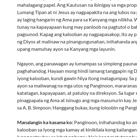
mahalagang papel. Ang Kautusan na ibinigay sa mga prop
Lumang Tipan at ni Jesus ay nagpapakita na ang lubos n
ay laging hangarin ng Ama para sa Kanyang mga nilikha. 
tunay na kapayapaan kung may panloob na pagtutol o b
pagsunod. Kapag ang kalooban ay nagpapasakop, ito ay p
ng Diyos at malinaw na pinangungunahan, inihahanda an
upang mamuhay ayon sa Kanyang mga layunin.
Ngayon, ang panawagan ay lumampas sa simpleng pauna
paghahandog. Hayaan mong hindi lamang tanggapin ng D
iyong kalooban, kundi gawin Niya itong matagumpay. Sa 
ayon sa maliwanag na mga utos ng Panginoon, mararana
katatagan, kapayapaan, at patuloy na direksyon. Sa lugar 
pinagpapala ng Ama at isinugo ang mga masunurin kay J
sa A. B. Simpson. Hanggang bukas, kung loloobin ng Pang
Manalangin ka kasama ko:
Panginoon, inihahandog ko an
kalooban sa Iyong mga kamay at kinikilala kong kailangan
Iyong patnubay sa lahat ng bagay. Nais kong matutong h