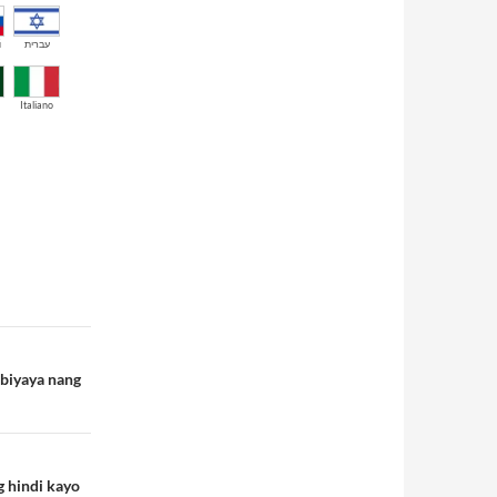
й
עברית
Italiano
 biyaya nang
 hindi kayo