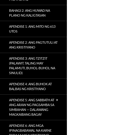
BAHAGI 2: ANG HUWAD NA
PLANO NG KALIGTASAN
APENDISE 1: ANG MITO NG 613
UTOS
APENDISE 2: ANG PAGTUTULI AT
ANG KRISTIYANO
APENDISE 3: ANG TZITZIT
(PALAWIT, TALING MAY
PALAMUTI, BUHOL-BUHOL NA
SINULID)
APENDISE 4: ANG BUHOK AT
BALBAS NG KRISTIYANO
APENDISE 5: ANG SABBATH AT
ANG ARAW NG PAGSAMBA SA
SIMBAHAN — DALAWANG
MAGKAIBANG BAGAY
APENDISE 6: ANG MGA
IPINAGBABAWAL NA KARNE