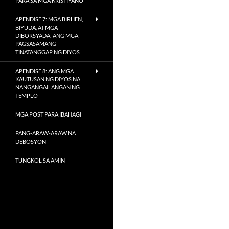
PARA SA MGA KRISTIYANO
APENDISE 7: MGA BIRHEN,
BIYUDA, AT MGA
DIBORSYADA: ANG MGA
PAGSASAMANG
TINATANGGAP NG DIYOS
APENDISE 8: ANG MGA
KAUTUSAN NG DIYOS NA
NANGANGAILANGAN NG
TEMPLO
MGA POST PARA IBAHAGI
PANG-ARAW-ARAW NA
DEBOSYON
TUNGKOL SA AMIN