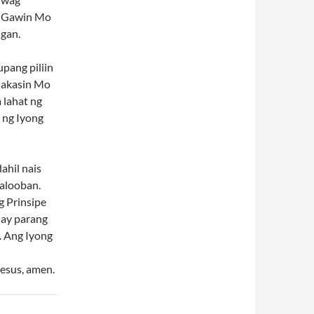
. Gawin Mo
gan.
pang piliin
alakasin Mo
 lahat ng
 ng Iyong
ahil nais
alooban.
 Prinsipe
 ay parang
. Ang Iyong
esus, amen.