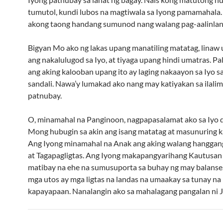
tumutol, kundi lubos na magtiwala sa Iyong pamamahala
akong taong handang sumunod nang walang pag-aalinlan
Bigyan Mo ako ng lakas upang manatiling matatag, linaw u
ang nakalulugod sa Iyo, at tiyaga upang hindi umatras. P
ang aking kalooban upang ito ay laging nakaayon sa Iyo sa
sandali. Nawa’y lumakad ako nang may katiyakan sa ilalim
patnubay.
O, minamahal na Panginoon, nagpapasalamat ako sa Iyo d
Mong hubugin sa akin ang isang matatag at masunuring k
Ang Iyong minamahal na Anak ang aking walang hanggang
at Tagapagligtas. Ang Iyong makapangyarihang Kautusan
matibay na ehe na sumusuporta sa buhay ng may balanse
mga utos ay mga ligtas na landas na umaakay sa tunay na
kapayapaan. Nanalangin ako sa mahalagang pangalan ni J