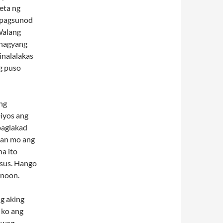
eta ng
a pagsunod
Walang
ahagyang
inalalakas
g puso
ng
iyos ang
paglakad
san mo ang
na ito
esus. Hango
inoon.
g aking
 ko ang
uwag