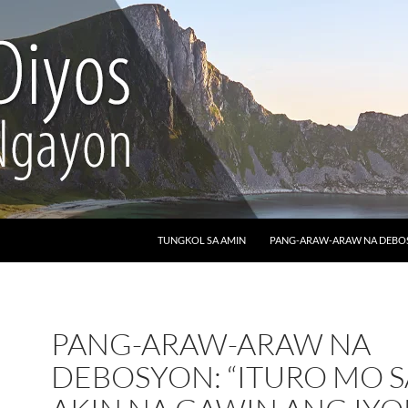
LUMAKTAW SA NILALAMAN
TUNGKOL SA AMIN
PANG-ARAW-ARAW NA DEB
PANG-ARAW-ARAW NA
DEBOSYON: “ITURO MO S