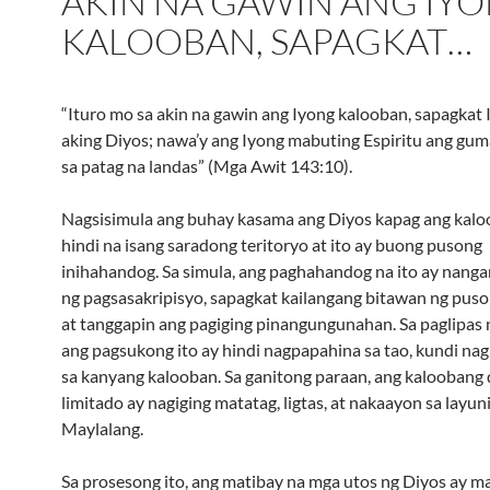
AKIN NA GAWIN ANG IY
KALOOBAN, SAPAGKAT…
“Ituro mo sa akin na gawin ang Iyong kalooban, sapagkat
aking Diyos; nawa’y ang Iyong mabuting Espiritu ang gum
sa patag na landas” (Mga Awit 143:10).
Nagsisimula ang buhay kasama ang Diyos kapag ang kalo
hindi na isang saradong teritoryo at ito ay buong pusong
inihahandog. Sa simula, ang paghahandog na ito ay nang
ng pagsasakripisyo, sapagkat kailangang bitawan ng puso
at tanggapin ang pagiging pinangungunahan. Sa paglipas
ang pagsukong ito ay hindi nagpapahina sa tao, kundi na
sa kanyang kalooban. Sa ganitong paraan, ang kaloobang 
limitado ay nagiging matatag, ligtas, at nakaayon sa layun
Maylalang.
Sa prosesong ito, ang matibay na mga utos ng Diyos ay m