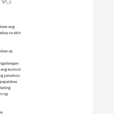
ONG
 Ikaw ang
abay sa akin
oban ay
angailangan
 ang kontrol
 ng panahon,
gpapalakas
dating
in ng
ay