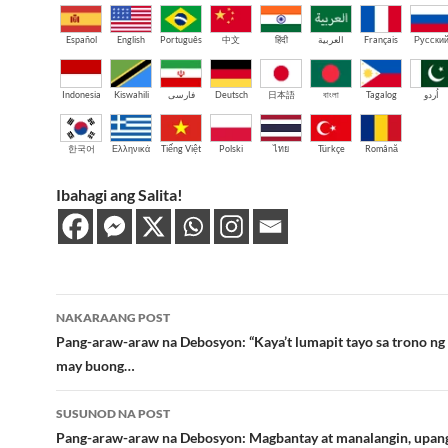
Español
English
Português
中文
हिंदी
العربية
Français
Русски
Indonesia
Kiswahili
فارسی
Deutsch
日本語
বাংলা
Tagalog
اُردو
한국어
Ελληνικά
Tiếng Việt
Polski
ไทย
Türkçe
Română
Ibahagi ang Salita!
Post
NAKARAANG POST
navigation
Pang-araw-araw na Debosyon: “Kaya’t lumapit tayo sa trono ng
may buong…
SUSUNOD NA POST
Pang-araw-araw na Debosyon: Magbantay at manalangin, upang