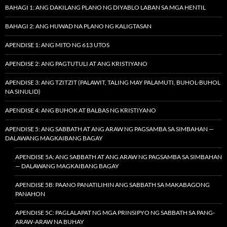
BAHAGI 1: ANG DAKILANG PLANO NG DIYABLO LABAN SA MGA HENTIL
BAHAGI 2: ANG HUWAD NA PLANO NG KALIGTASAN
APENDISE 1: ANG MITO NG 613 UTOS
APENDISE 2: ANG PAGTUTULI AT ANG KRISTIYANO
APENDISE 3: ANG TZITZIT (PALAWIT, TALING MAY PALAMUTI, BUHOL-BUHOL
NA SINULID)
APENDISE 4: ANG BUHOK AT BALBAS NG KRISTIYANO
APENDISE 5: ANG SABBATH AT ANG ARAW NG PAGSAMBA SA SIMBAHAN —
DALAWANG MAGKAIBANG BAGAY
APENDISE 5A: ANG SABBATH AT ANG ARAW NG PAGSAMBA SA SIMBAHAN
— DALAWANG MAGKAIBANG BAGAY
APENDISE 5B: PAANO PANATILIHIN ANG SABBATH SA MAKABAGONG
PANAHON
APENDISE 5C: PAGLALAPAT NG MGA PRINSIPYO NG SABBATH SA PANG-
ARAW-ARAW NA BUHAY