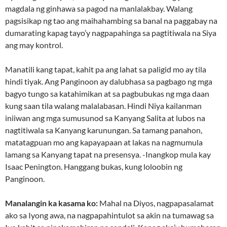
magdala ng ginhawa sa pagod na manlalakbay. Walang
pagsisikap ng tao ang maihahambing sa banal na paggabay na
dumarating kapag tayo’y nagpapahinga sa pagtitiwala na Siya
ang may kontrol.
Manatili kang tapat, kahit pa ang lahat sa paligid mo ay tila
hindi tiyak. Ang Panginoon ay dalubhasa sa pagbago ng mga
bagyo tungo sa katahimikan at sa pagbubukas ng mga daan
kung saan tila walang malalabasan. Hindi Niya kailanman
iniiwan ang mga sumusunod sa Kanyang Salita at lubos na
nagtitiwala sa Kanyang karunungan. Sa tamang panahon,
matatagpuan mo ang kapayapaan at lakas na nagmumula
lamang sa Kanyang tapat na presensya. -Inangkop mula kay
Isaac Penington. Hanggang bukas, kung loloobin ng
Panginoon.
Manalangin ka kasama ko:
Mahal na Diyos, nagpapasalamat
ako sa Iyong awa, na nagpapahintulot sa akin na tumawag sa