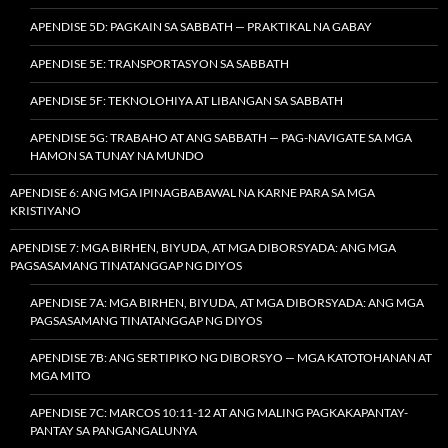
APENDISE 5D: PAGKAIN SA SABBATH — PRAKTIKAL NA GABAY
APENDISE 5E: TRANSPORTASYON SA SABBATH
APENDISE 5F: TEKNOLOHIYA AT LIBANGAN SA SABBATH
APENDISE 5G: TRABAHO AT ANG SABBATH — PAG-NAVIGATE SA MGA
HAMON SA TUNAY NA MUNDO
APENDISE 6: ANG MGA IPINAGBABAWAL NA KARNE PARA SA MGA
KRISTIYANO
APENDISE 7: MGA BIRHEN, BIYUDA, AT MGA DIBORSYADA: ANG MGA
PAGSASAMANG TINATANGGAP NG DIYOS
APENDISE 7A: MGA BIRHEN, BIYUDA, AT MGA DIBORSYADA: ANG MGA
PAGSASAMANG TINATANGGAP NG DIYOS
APENDISE 7B: ANG SERTIPIKO NG DIBORSYO — MGA KATOTOHANAN AT
MGA MITO
APENDISE 7C: MARCOS 10:11-12 AT ANG MALING PAGKAKAPANTAY-
PANTAY SA PANGANGALUNYA