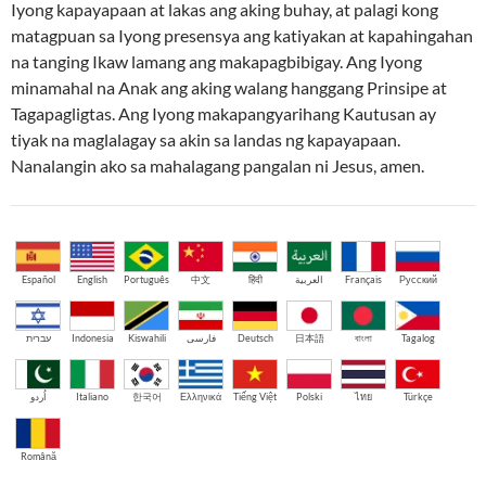
Iyong kapayapaan at lakas ang aking buhay, at palagi kong
matagpuan sa Iyong presensya ang katiyakan at kapahingahan
na tanging Ikaw lamang ang makapagbibigay. Ang Iyong
minamahal na Anak ang aking walang hanggang Prinsipe at
Tagapagligtas. Ang Iyong makapangyarihang Kautusan ay
tiyak na maglalagay sa akin sa landas ng kapayapaan.
Nanalangin ako sa mahalagang pangalan ni Jesus, amen.
Español
English
Português
中文
हिंदी
العربية
Français
Русский
עברית
Indonesia
Kiswahili
فارسی
Deutsch
日本語
বাংলা
Tagalog
اُردو
Italiano
한국어
Ελληνικά
Tiếng Việt
Polski
ไทย
Türkçe
Română