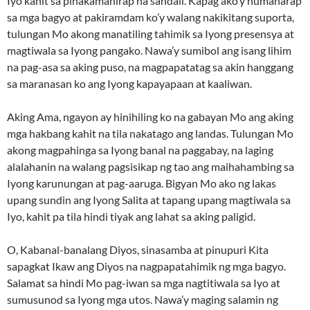
Iyo kahit sa pinakamahirap na sandali. Kapag ako’y humaharap
sa mga bagyo at pakiramdam ko’y walang nakikitang suporta,
tulungan Mo akong manatiling tahimik sa Iyong presensya at
magtiwala sa Iyong pangako. Nawa’y sumibol ang isang lihim
na pag-asa sa aking puso, na magpapatatag sa akin hanggang
sa maranasan ko ang Iyong kapayapaan at kaaliwan.
Aking Ama, ngayon ay hinihiling ko na gabayan Mo ang aking
mga hakbang kahit na tila nakatago ang landas. Tulungan Mo
akong magpahinga sa Iyong banal na paggabay, na laging
alalahanin na walang pagsisikap ng tao ang maihahambing sa
Iyong karunungan at pag-aaruga. Bigyan Mo ako ng lakas
upang sundin ang Iyong Salita at tapang upang magtiwala sa
Iyo, kahit pa tila hindi tiyak ang lahat sa aking paligid.
O, Kabanal-banalang Diyos, sinasamba at pinupuri Kita
sapagkat Ikaw ang Diyos na nagpapatahimik ng mga bagyo.
Salamat sa hindi Mo pag-iwan sa mga nagtitiwala sa Iyo at
sumusunod sa Iyong mga utos. Nawa’y maging salamin ng