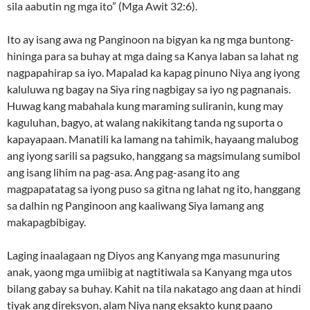
sila aabutin ng mga ito” (Mga Awit 32:6).
Ito ay isang awa ng Panginoon na bigyan ka ng mga buntong-
hininga para sa buhay at mga daing sa Kanya laban sa lahat ng
nagpapahirap sa iyo. Mapalad ka kapag pinuno Niya ang iyong
kaluluwa ng bagay na Siya ring nagbigay sa iyo ng pagnanais.
Huwag kang mabahala kung maraming suliranin, kung may
kaguluhan, bagyo, at walang nakikitang tanda ng suporta o
kapayapaan. Manatili ka lamang na tahimik, hayaang malubog
ang iyong sarili sa pagsuko, hanggang sa magsimulang sumibol
ang isang lihim na pag-asa. Ang pag-asang ito ang
magpapatatag sa iyong puso sa gitna ng lahat ng ito, hanggang
sa dalhin ng Panginoon ang kaaliwang Siya lamang ang
makapagbibigay.
Laging inaalagaan ng Diyos ang Kanyang mga masunuring
anak, yaong mga umiibig at nagtitiwala sa Kanyang mga utos
bilang gabay sa buhay. Kahit na tila nakatago ang daan at hindi
tiyak ang direksyon, alam Niya nang eksakto kung paano