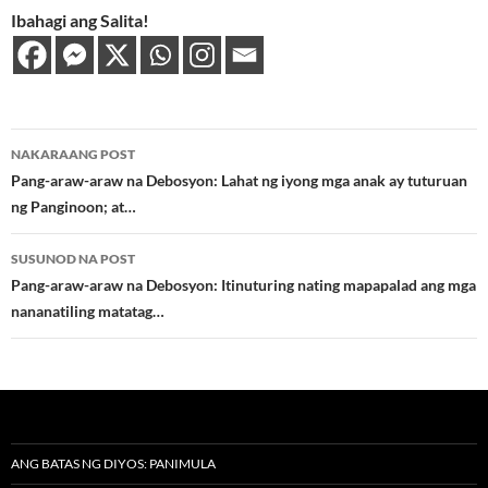
Ibahagi ang Salita!
Post
NAKARAANG POST
navigation
Pang-araw-araw na Debosyon: Lahat ng iyong mga anak ay tuturuan
ng Panginoon; at…
SUSUNOD NA POST
Pang-araw-araw na Debosyon: Itinuturing nating mapapalad ang mga
nananatiling matatag…
ANG BATAS NG DIYOS: PANIMULA