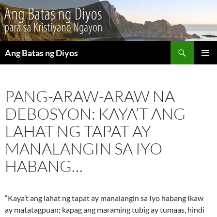
Maghanap
Ang Batas ng Diyos
LUMAKTAW
PANGU
SA
MENU
NILALAMAN
PANG-ARAW-ARAW NA
DEBOSYON: KAYA’T ANG
LAHAT NG TAPAT AY
MANALANGIN SA IYO
HABANG…
“Kaya’t ang lahat ng tapat ay manalangin sa Iyo habang Ikaw
ay matatagpuan; kapag ang maraming tubig ay tumaas, hindi