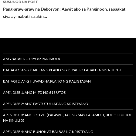
SUSUNOD NA POST
Pang-araw-araw na Debosyon: Aawit ako sa Panginoon, sapagkat
siya ay mabuti sa akin…
ANG BATAS NG DIYOS: PANIMULA
BAHAGI 1: ANG DAKILANG PLANO NG DIYABLO LABAN SA MGA HENTIL
BAHAGI 2: ANG HUWAD NA PLANO NG KALIGTASAN
APENDISE 1: ANG MITO NG 613 UTOS
APENDISE 2: ANG PAGTUTULI AT ANG KRISTIYANO
APENDISE 3: ANG TZITZIT (PALAWIT, TALING MAY PALAMUTI, BUHOL-BUHOL
NA SINULID)
APENDISE 4: ANG BUHOK AT BALBAS NG KRISTIYANO