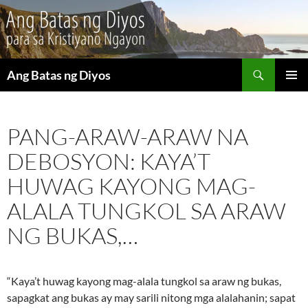
Maghanap
Ang Batas ng Diyos
LUMAKTAW
PANGU
SA
MENU
NILALAMAN
PANG-ARAW-ARAW NA
DEBOSYON: KAYA’T
HUWAG KAYONG MAG-
ALALA TUNGKOL SA ARAW
NG BUKAS,…
“Kaya’t huwag kayong mag-alala tungkol sa araw ng bukas,
sapagkat ang bukas ay may sarili nitong mga alalahanin; sapat