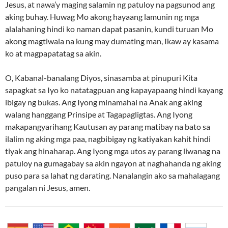
Jesus, at nawa’y maging salamin ng patuloy na pagsunod ang
aking buhay. Huwag Mo akong hayaang lamunin ng mga
alalahaning hindi ko naman dapat pasanin, kundi turuan Mo
akong magtiwala na kung may dumating man, Ikaw ay kasama
ko at magpapatatag sa akin.
O, Kabanal-banalang Diyos, sinasamba at pinupuri Kita
sapagkat sa Iyo ko natatagpuan ang kapayapaang hindi kayang
ibigay ng bukas. Ang Iyong minamahal na Anak ang aking
walang hanggang Prinsipe at Tagapagligtas. Ang Iyong
makapangyarihang Kautusan ay parang matibay na bato sa
ilalim ng aking mga paa, nagbibigay ng katiyakan kahit hindi
tiyak ang hinaharap. Ang Iyong mga utos ay parang liwanag na
patuloy na gumagabay sa akin ngayon at naghahanda ng aking
puso para sa lahat ng darating. Nanalangin ako sa mahalagang
pangalan ni Jesus, amen.