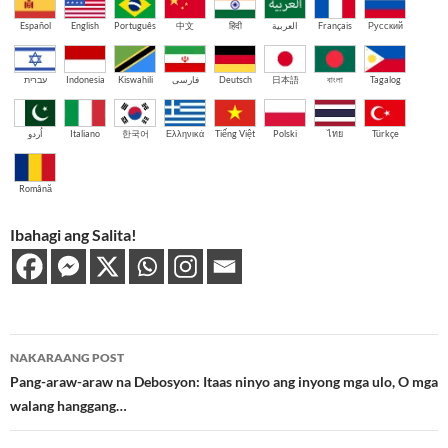
Español
English
Português
中文
हिंदी
العربية
Français
Русский
עברית
Indonesia
Kiswahili
فارسی
Deutsch
日本語
বাংলা
Tagalog
اُردو
Italiano
한국어
Ελληνικά
Tiếng Việt
Polski
ไทย
Türkçe
Română
Ibahagi ang Salita!
Post
NAKARAANG POST
navigation
Pang-araw-araw na Debosyon: Itaas ninyo ang inyong mga ulo, O mga
walang hanggang…