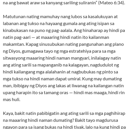
na ang bawat araw sa kanyang sariling suliranin” (Mateo 6:34).
Matutunan nating mamuhay nang lubos sa kasalukuyan at
labanan ang tukso na hayaang gumala ang ating isipan sa
kinabukasan na puno ng pag-aalala. Ang hinaharap ay hindi pa
natin pag-aari — at maaaring hindi natin ito kailanman
makamtan. Kapag sinusubukan nating pangunahan ang plano
ng Diyos, gumagawa tayo ng mga estratehiya para sa mga
sitwasyong maaaring hindi naman mangyari, inilalagay natin
ang ating sarili sa mapanganib na kalagayan, nagdudulot ng
hindi kailangang mga alalahanin at nagbubukas ng pinto sa
mga tukso na hindi naman dapat umiral. Kung may dumating
man, ibibigay ng Diyos ang lakas at liwanag na kailangan natin
upang harapin ito sa tamang oras — hindi mas maaga, hindi rin
mas huli.
Kaya, bakit natin pabibigatin ang ating sarili sa mga paghihirap
na maaaring hindi naman dumating? Bakit tayo magdurusa
ngayon para sa isang bukas na hindi tiyak, lalo na kung hindi pa