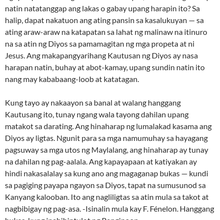
natin natatanggap ang lakas o gabay upang harapin ito? Sa
halip, dapat nakatuon ang ating pansin sa kasalukuyan — sa
ating araw-araw na katapatan sa lahat ng malinaw na itinuro
na sa atin ng Diyos sa pamamagitan ng mga propeta at ni
Jesus. Ang makapangyarihang Kautusan ng Diyos ay nasa
harapan natin, buhay at abot-kamay, upang sundin natin ito
nang may kababaang-loob at katatagan.
Kung tayo ay nakaayon sa banal at walang hanggang
Kautusang ito, tunay ngang wala tayong dahilan upang
matakot sa darating. Ang hinaharap ng lumalakad kasama ang
Diyos ay ligtas. Ngunit para sa mga namumuhay sa hayagang
pagsuway sa mga utos ng Maylalang, ang hinaharap ay tunay
na dahilan ng pag-aalala. Ang kapayapaan at katiyakan ay
hindi nakasalalay sa kung ano ang magaganap bukas — kundi
sa pagiging payapa ngayon sa Diyos, tapat na sumusunod sa
Kanyang kalooban. Ito ang nagliligtas sa atin mula sa takot at
nagbibigay ng pag-asa. -Isinalin mula kay F. Fénelon. Hanggang