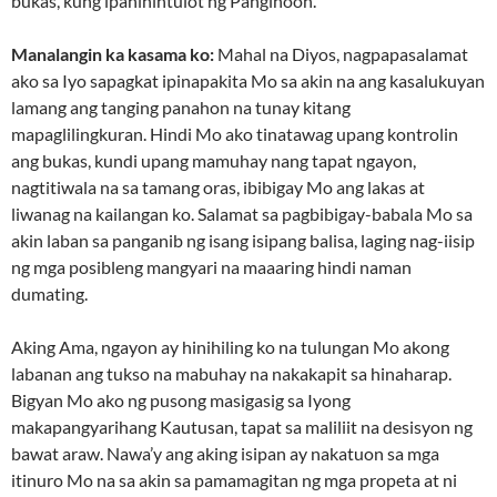
bukas, kung ipahihintulot ng Panginoon.
Manalangin ka kasama ko:
Mahal na Diyos, nagpapasalamat
ako sa Iyo sapagkat ipinapakita Mo sa akin na ang kasalukuyan
lamang ang tanging panahon na tunay kitang
mapaglilingkuran. Hindi Mo ako tinatawag upang kontrolin
ang bukas, kundi upang mamuhay nang tapat ngayon,
nagtitiwala na sa tamang oras, ibibigay Mo ang lakas at
liwanag na kailangan ko. Salamat sa pagbibigay-babala Mo sa
akin laban sa panganib ng isang isipang balisa, laging nag-iisip
ng mga posibleng mangyari na maaaring hindi naman
dumating.
Aking Ama, ngayon ay hinihiling ko na tulungan Mo akong
labanan ang tukso na mabuhay na nakakapit sa hinaharap.
Bigyan Mo ako ng pusong masigasig sa Iyong
makapangyarihang Kautusan, tapat sa maliliit na desisyon ng
bawat araw. Nawa’y ang aking isipan ay nakatuon sa mga
itinuro Mo na sa akin sa pamamagitan ng mga propeta at ni