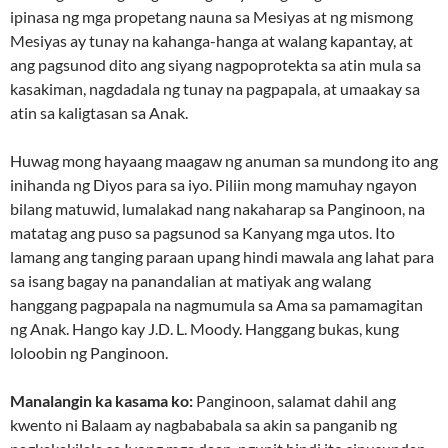
ipinasa ng mga propetang nauna sa Mesiyas at ng mismong
Mesiyas ay tunay na kahanga-hanga at walang kapantay, at
ang pagsunod dito ang siyang nagpoprotekta sa atin mula sa
kasakiman, nagdadala ng tunay na pagpapala, at umaakay sa
atin sa kaligtasan sa Anak.
Huwag mong hayaang maagaw ng anuman sa mundong ito ang
inihanda ng Diyos para sa iyo. Piliin mong mamuhay ngayon
bilang matuwid, lumalakad nang nakaharap sa Panginoon, na
matatag ang puso sa pagsunod sa Kanyang mga utos. Ito
lamang ang tanging paraan upang hindi mawala ang lahat para
sa isang bagay na panandalian at matiyak ang walang
hanggang pagpapala na nagmumula sa Ama sa pamamagitan
ng Anak. Hango kay J.D. L. Moody. Hanggang bukas, kung
loloobin ng Panginoon.
Manalangin ka kasama ko:
Panginoon, salamat dahil ang
kwento ni Balaam ay nagbababala sa akin sa panganib ng