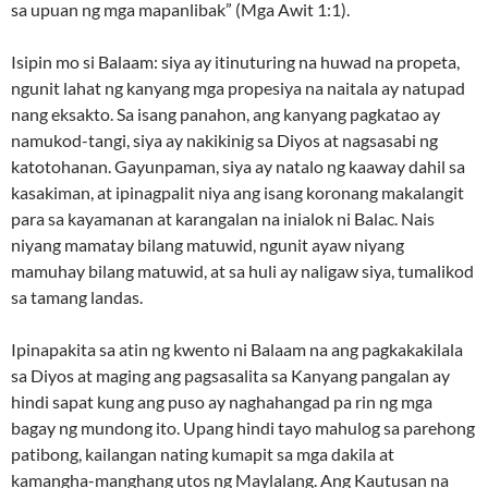
sa upuan ng mga mapanlibak” (Mga Awit 1:1).
Isipin mo si Balaam: siya ay itinuturing na huwad na propeta,
ngunit lahat ng kanyang mga propesiya na naitala ay natupad
nang eksakto. Sa isang panahon, ang kanyang pagkatao ay
namukod-tangi, siya ay nakikinig sa Diyos at nagsasabi ng
katotohanan. Gayunpaman, siya ay natalo ng kaaway dahil sa
kasakiman, at ipinagpalit niya ang isang koronang makalangit
para sa kayamanan at karangalan na inialok ni Balac. Nais
niyang mamatay bilang matuwid, ngunit ayaw niyang
mamuhay bilang matuwid, at sa huli ay naligaw siya, tumalikod
sa tamang landas.
Ipinapakita sa atin ng kwento ni Balaam na ang pagkakakilala
sa Diyos at maging ang pagsasalita sa Kanyang pangalan ay
hindi sapat kung ang puso ay naghahangad pa rin ng mga
bagay ng mundong ito. Upang hindi tayo mahulog sa parehong
patibong, kailangan nating kumapit sa mga dakila at
kamangha-manghang utos ng Maylalang. Ang Kautusan na