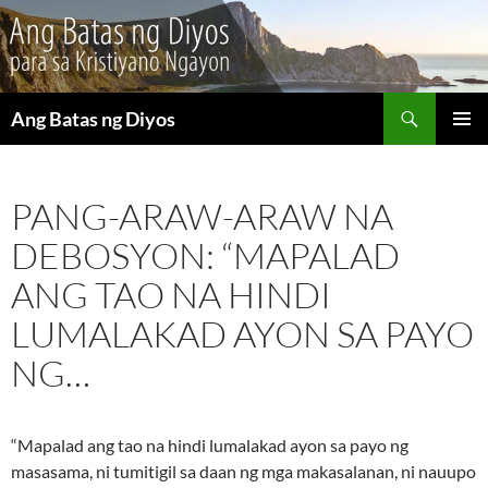
Maghanap
Ang Batas ng Diyos
LUMAKTAW
PANGU
SA
MENU
NILALAMAN
PANG-ARAW-ARAW NA
DEBOSYON: “MAPALAD
ANG TAO NA HINDI
LUMALAKAD AYON SA PAYO
NG…
“Mapalad ang tao na hindi lumalakad ayon sa payo ng
masasama, ni tumitigil sa daan ng mga makasalanan, ni nauupo