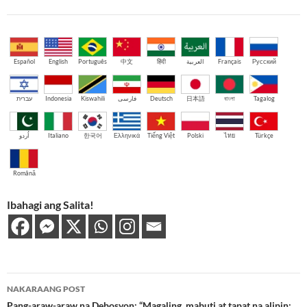
Español
English
Português
中文
हिंदी
العربية
Français
Русский
עברית
Indonesia
Kiswahili
فارسی
Deutsch
日本語
বাংলা
Tagalog
اُردو
Italiano
한국어
Ελληνικά
Tiếng Việt
Polski
ไทย
Türkçe
Română
Ibahagi ang Salita!
Post
NAKARAANG POST
Pang-araw-araw na Debosyon: “Magaling, mabuti at tapat na alipin;