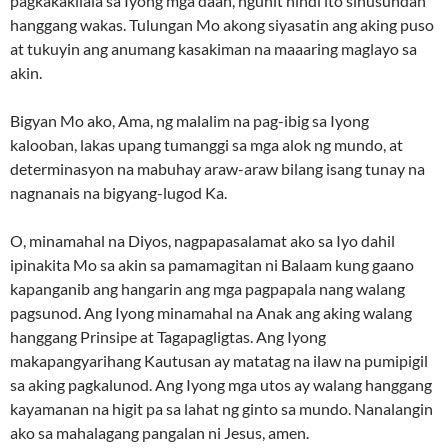
pagkakakilala sa Iyong mga daan, ngunit hindi ito sinusundan
hanggang wakas. Tulungan Mo akong siyasatin ang aking puso
at tukuyin ang anumang kasakiman na maaaring maglayo sa
akin.
Bigyan Mo ako, Ama, ng malalim na pag-ibig sa Iyong
kalooban, lakas upang tumanggi sa mga alok ng mundo, at
determinasyon na mabuhay araw-araw bilang isang tunay na
nagnanais na bigyang-lugod Ka.
O, minamahal na Diyos, nagpapasalamat ako sa Iyo dahil
ipinakita Mo sa akin sa pamamagitan ni Balaam kung gaano
kapanganib ang hangarin ang mga pagpapala nang walang
pagsunod. Ang Iyong minamahal na Anak ang aking walang
hanggang Prinsipe at Tagapagligtas. Ang Iyong
makapangyarihang Kautusan ay matatag na ilaw na pumipigil
sa aking pagkalunod. Ang Iyong mga utos ay walang hanggang
kayamanan na higit pa sa lahat ng ginto sa mundo. Nanalangin
ako sa mahalagang pangalan ni Jesus, amen.