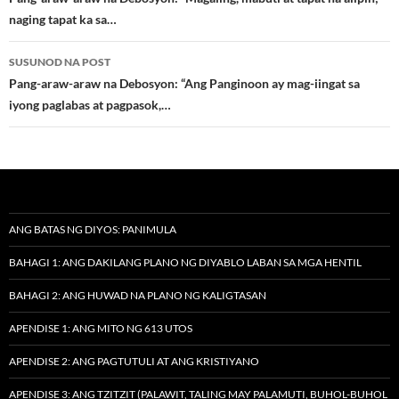
navigation
naging tapat ka sa…
SUSUNOD NA POST
Pang-araw-araw na Debosyon: “Ang Panginoon ay mag-iingat sa
iyong paglabas at pagpasok,…
ANG BATAS NG DIYOS: PANIMULA
BAHAGI 1: ANG DAKILANG PLANO NG DIYABLO LABAN SA MGA HENTIL
BAHAGI 2: ANG HUWAD NA PLANO NG KALIGTASAN
APENDISE 1: ANG MITO NG 613 UTOS
APENDISE 2: ANG PAGTUTULI AT ANG KRISTIYANO
APENDISE 3: ANG TZITZIT (PALAWIT, TALING MAY PALAMUTI, BUHOL-BUHOL