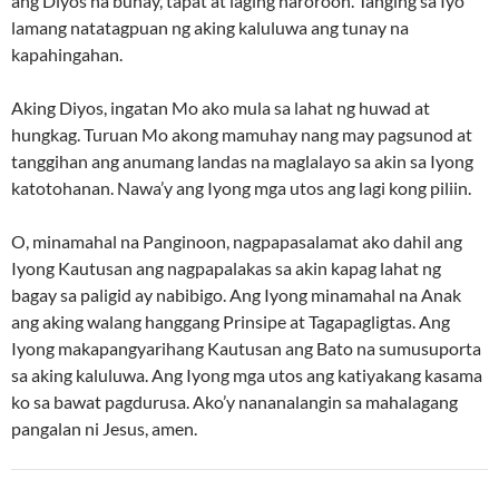
ang Diyos na buhay, tapat at laging naroroon. Tanging sa Iyo
lamang natatagpuan ng aking kaluluwa ang tunay na
kapahingahan.
Aking Diyos, ingatan Mo ako mula sa lahat ng huwad at
hungkag. Turuan Mo akong mamuhay nang may pagsunod at
tanggihan ang anumang landas na maglalayo sa akin sa Iyong
katotohanan. Nawa’y ang Iyong mga utos ang lagi kong piliin.
O, minamahal na Panginoon, nagpapasalamat ako dahil ang
Iyong Kautusan ang nagpapalakas sa akin kapag lahat ng
bagay sa paligid ay nabibigo. Ang Iyong minamahal na Anak
ang aking walang hanggang Prinsipe at Tagapagligtas. Ang
Iyong makapangyarihang Kautusan ang Bato na sumusuporta
sa aking kaluluwa. Ang Iyong mga utos ang katiyakang kasama
ko sa bawat pagdurusa. Ako’y nananalangin sa mahalagang
pangalan ni Jesus, amen.