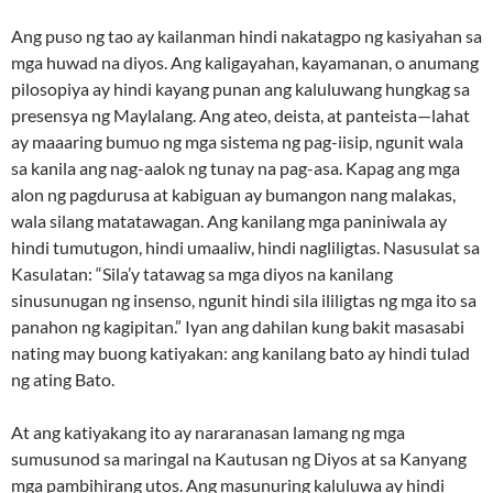
Ang puso ng tao ay kailanman hindi nakatagpo ng kasiyahan sa
mga huwad na diyos. Ang kaligayahan, kayamanan, o anumang
pilosopiya ay hindi kayang punan ang kaluluwang hungkag sa
presensya ng Maylalang. Ang ateo, deista, at panteista—lahat
ay maaaring bumuo ng mga sistema ng pag-iisip, ngunit wala
sa kanila ang nag-aalok ng tunay na pag-asa. Kapag ang mga
alon ng pagdurusa at kabiguan ay bumangon nang malakas,
wala silang matatawagan. Ang kanilang mga paniniwala ay
hindi tumutugon, hindi umaaliw, hindi nagliligtas. Nasusulat sa
Kasulatan: “Sila’y tatawag sa mga diyos na kanilang
sinusunugan ng insenso, ngunit hindi sila ililigtas ng mga ito sa
panahon ng kagipitan.” Iyan ang dahilan kung bakit masasabi
nating may buong katiyakan: ang kanilang bato ay hindi tulad
ng ating Bato.
At ang katiyakang ito ay nararanasan lamang ng mga
sumusunod sa maringal na Kautusan ng Diyos at sa Kanyang
mga pambihirang utos. Ang masunuring kaluluwa ay hindi