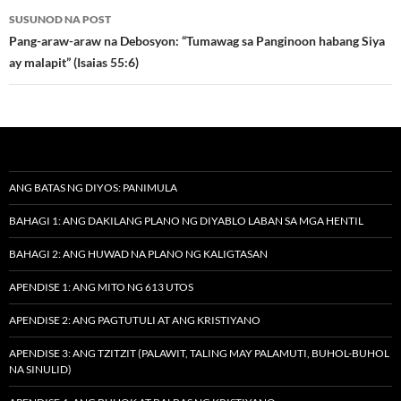
SUSUNOD NA POST
Pang-araw-araw na Debosyon: “Tumawag sa Panginoon habang Siya
ay malapit” (Isaias 55:6)
ANG BATAS NG DIYOS: PANIMULA
BAHAGI 1: ANG DAKILANG PLANO NG DIYABLO LABAN SA MGA HENTIL
BAHAGI 2: ANG HUWAD NA PLANO NG KALIGTASAN
APENDISE 1: ANG MITO NG 613 UTOS
APENDISE 2: ANG PAGTUTULI AT ANG KRISTIYANO
APENDISE 3: ANG TZITZIT (PALAWIT, TALING MAY PALAMUTI, BUHOL-BUHOL
NA SINULID)