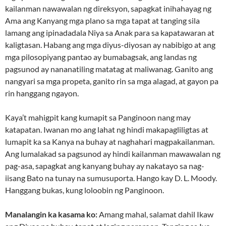
kailanman nawawalan ng direksyon, sapagkat inihahayag ng
Ama ang Kanyang mga plano sa mga tapat at tanging sila
lamang ang ipinadadala Niya sa Anak para sa kapatawaran at
kaligtasan. Habang ang mga diyus-diyosan ay nabibigo at ang
mga pilosopiyang pantao ay bumabagsak, ang landas ng
pagsunod ay nananatiling matatag at maliwanag. Ganito ang
nangyari sa mga propeta, ganito rin sa mga alagad, at gayon pa
rin hanggang ngayon.
Kaya’t mahigpit kang kumapit sa Panginoon nang may
katapatan. Iwanan mo ang lahat ng hindi makapagliligtas at
lumapit ka sa Kanya na buhay at naghahari magpakailanman.
Ang lumalakad sa pagsunod ay hindi kailanman mawawalan ng
pag-asa, sapagkat ang kanyang buhay ay nakatayo sa nag-
iisang Bato na tunay na sumusuporta. Hango kay D. L. Moody.
Hanggang bukas, kung loloobin ng Panginoon.
Manalangin ka kasama ko:
Amang mahal, salamat dahil Ikaw