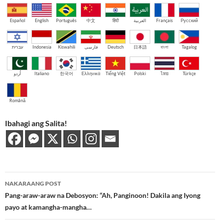
Español
English
Português
中文
हिंदी
العربية
Français
Русский
עברית
Indonesia
Kiswahili
فارسی
Deutsch
日本語
বাংলা
Tagalog
اُردو
Italiano
한국어
Ελληνικά
Tiếng Việt
Polski
ไทย
Türkçe
Română
Ibahagi ang Salita!
Post
NAKARAANG POST
navigation
Pang-araw-araw na Debosyon: “Ah, Panginoon! Dakila ang Iyong
payo at kamangha-mangha…