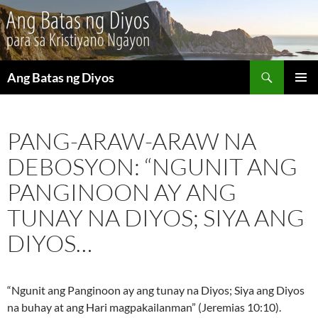
Maghanap
Ang Batas ng Diyos
LUMAKTAW
PANGU
SA
MENU
NILALAMAN
PANG-ARAW-ARAW NA
DEBOSYON: “NGUNIT ANG
PANGINOON AY ANG
TUNAY NA DIYOS; SIYA ANG
DIYOS…
“Ngunit ang Panginoon ay ang tunay na Diyos; Siya ang Diyos
na buhay at ang Hari magpakailanman” (Jeremias 10:10).