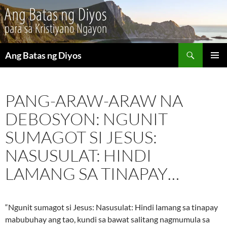
Maghanap
Ang Batas ng Diyos
LUMAKTAW
PANGU
SA
MENU
NILALAMAN
PANG-ARAW-ARAW NA
DEBOSYON: NGUNIT
SUMAGOT SI JESUS:
NASUSULAT: HINDI
LAMANG SA TINAPAY…
“Ngunit sumagot si Jesus: Nasusulat: Hindi lamang sa tinapay
mabubuhay ang tao, kundi sa bawat salitang nagmumula sa