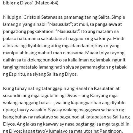
bibig ng Diyos” (Mateo 4:4).
Nilupig ni Cristo si Satanas sa pamamagitan ng Salita. Simple
lamang niyang sinabi: “Nasusulat”; at muli, sa pangalawa at
pangatlong pagkakataon: “Nasusulat”. Ito ang matalim na
palaso na tumama sa kalaban at nagpaurong sa kanya. Hindi
alintana ng diyablo ang ating mga damdamin; kaya niyang
manipulahin ang mabuti man o masama. Maaari niya tayong
dalhin sa tuktok ng bundok o sa kailaliman ng lambak, ngunit
tanging matatalo lamang natin siya sa pamamagitan ng tabak
ng Espiritu, na siyang Salita ng Diyos.
Kung tunay nating tatanggapin ang Banal na Kasulatan at
susundin ang mga tagubilin ng Diyos – ang Kanyang mga
walang hanggang batas –, walang kapangyarihan ang diyablo
upang tayo’y wasakin. Siya ay walang magagawa sa harap ng
isang buhay na nakatayo sa pagsunod at katapatan sa Salita ng
Diyos. Ang lakas ng kaaway ay nasa pagtanggi sa mga tagubilin
ng Diyos; kapag tayo’y lumalayo sa mga utos ng Panginoon,