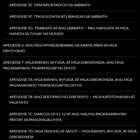
APENDISE 5E: TRANSPORTASYON SA SABBATH
APENDISE 5F: TEKNOLOHIYA AT LIBANGAN SA SABBATH
APENDISE 5G: TRABAHO AT ANG SABBATH — PAG-NAVIGATE SA MGA
HAMON SA TUNAY NA MUNDO
APENDISE 6: ANG MGA IPINAGBABAWAL NA KARNE PARA SA MGA
KRISTIYANO
APENDISE 7: MGA BIRHEN, BIYUDA, AT MGA DIBORSYADA: ANG MGA
PAGSASAMANG TINATANGGAP NG DIYOS
APENDISE 7A: MGA BIRHEN, BIYUDA, AT MGA DIBORSYADA: ANG MGA
PAGSASAMANG TINATANGGAP NG DIYOS
APENDISE 7B: ANG SERTIPIKO NG DIBORSYO — MGA KATOTOHANAN AT
MGA MITO
APENDISE 7C: MARCOS 10:11-12 AT ANG MALING PAGKAKAPANTAY-
PANTAY SA PANGANGALUNYA
APENDISE 7D: MGA TANONG AT SAGOT — MGA BIRHEN, BIYUDA, AT MGA
DIBORSYADA