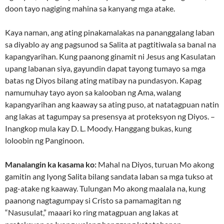
doon tayo nagiging mahina sa kanyang mga atake.
Kaya naman, ang ating pinakamalakas na pananggalang laban
sa diyablo ay ang pagsunod sa Salita at pagtitiwala sa banal na
kapangyarihan. Kung paanong ginamit ni Jesus ang Kasulatan
upang labanan siya, gayundin dapat tayong tumayo sa mga
batas ng Diyos bilang ating matibay na pundasyon. Kapag
namumuhay tayo ayon sa kalooban ng Ama, walang
kapangyarihan ang kaaway sa ating puso, at natatagpuan natin
ang lakas at tagumpay sa presensya at proteksyon ng Diyos. –
Inangkop mula kay D. L. Moody. Hanggang bukas, kung
loloobin ng Panginoon.
Manalangin ka kasama ko:
Mahal na Diyos, turuan Mo akong
gamitin ang Iyong Salita bilang sandata laban sa mga tukso at
pag-atake ng kaaway. Tulungan Mo akong maalala na, kung
paanong nagtagumpay si Cristo sa pamamagitan ng
“Nasusulat,” maaari ko ring matagpuan ang lakas at