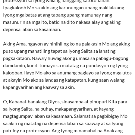
proteksyon sa Iyong walang hanggang katotohanan.
Ipagkaloob Mo sa akin ang karunungan upang makilala ang
Iyong mga batas at ang tapang upang mamuhay nang
masunurin sa mga ito, batid na dito nakasalalay ang aking
depensa laban sa kasamaan.
Aking Ama, ngayon ay hinihiling ko na palakasin Mo ang aking
puso upang manatiling tapat sa Iyong Salita sa lahat ng
pagkakataon. Nawa’y huwag akong umasa sa pabagu-bagong
damdamin, kundi tumayo sa matatag na pundasyon ng Iyong
kalooban. Ilayo Mo ako sa anumang paglayo sa Iyong mga utos
at akayin Mo ako sa landas ng katapatan, kung saan walang
kapangyarihan ang kaaway sa akin.
O, Kabanal-banalang Diyos, sinasamba at pinupuri Kita para
sa Iyong Salita, na buhay, makapangyarihan, at kayang
magtagumpay laban sa kasamaan. Salamat sa pagbibigay Mo
sa akin ng matatag na depensa laban sa kaaway at sa Iyong
patuloy na proteksyon. Ang Iyong minamahal na Anak ang