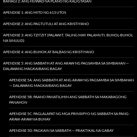
BAHAGI 2: ANG HUWAD NA PLANO NG KALIGTASAN
APENDISE 1: ANG MITO NG 613 UTOS
APENDISE 2: ANG PAGTUTULI AT ANG KRISTIYANO
APENDISE 3: ANG TZITZIT (PALAWIT, TALING MAY PALAMUTI, BUHOL-BUHOL
NA SINULID)
APENDISE 4: ANG BUHOK AT BALBAS NG KRISTIYANO
APENDISE 5: ANG SABBATH AT ANG ARAW NG PAGSAMBA SA SIMBAHAN —
DALAWANG MAGKAIBANG BAGAY
APENDISE 5A: ANG SABBATH AT ANG ARAW NG PAGSAMBA SA SIMBAHAN
— DALAWANG MAGKAIBANG BAGAY
APENDISE 5B: PAANO PANATILIHIN ANG SABBATH SA MAKABAGONG
PANAHON
APENDISE 5C: PAGLALAPAT NG MGA PRINSIPYO NG SABBATH SA PANG-
ARAW-ARAW NA BUHAY
APENDISE 5D: PAGKAIN SA SABBATH — PRAKTIKAL NA GABAY