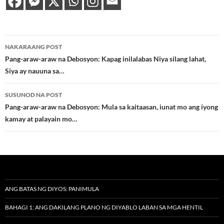
Post
NAKARAANG POST
navigation
Pang-araw-araw na Debosyon: Kapag inilalabas Niya silang lahat,
Siya ay nauuna sa…
SUSUNOD NA POST
Pang-araw-araw na Debosyon: Mula sa kaitaasan, iunat mo ang iyong
kamay at palayain mo…
ANG BATAS NG DIYOS: PANIMULA
BAHAGI 1: ANG DAKILANG PLANO NG DIYABLO LABAN SA MGA HENTIL