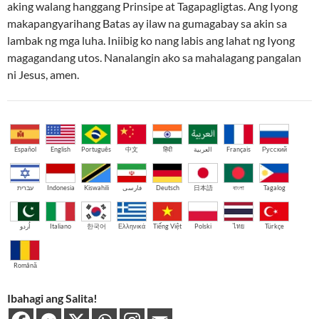
aking walang hanggang Prinsipe at Tagapagligtas. Ang Iyong
makapangyarihang Batas ay ilaw na gumagabay sa akin sa
lambak ng mga luha. Iniibig ko nang labis ang lahat ng Iyong
magagandang utos. Nanalangin ako sa mahalagang pangalan
ni Jesus, amen.
Español
English
Português
中文
हिंदी
العربية
Français
Русский
עברית
Indonesia
Kiswahili
فارسی
Deutsch
日本語
বাংলা
Tagalog
اُردو
Italiano
한국어
Ελληνικά
Tiếng Việt
Polski
ไทย
Türkçe
Română
Ibahagi ang Salita!