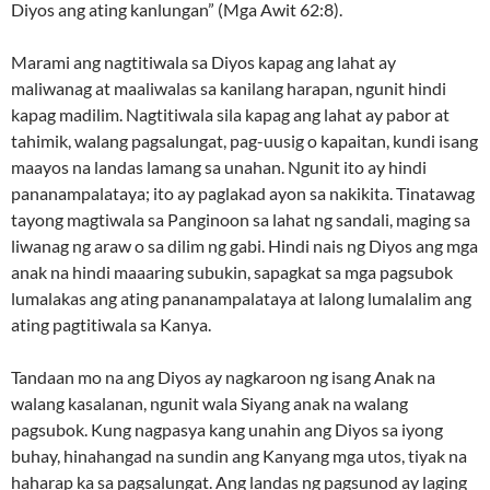
Diyos ang ating kanlungan” (Mga Awit 62:8).
Marami ang nagtitiwala sa Diyos kapag ang lahat ay
maliwanag at maaliwalas sa kanilang harapan, ngunit hindi
kapag madilim. Nagtitiwala sila kapag ang lahat ay pabor at
tahimik, walang pagsalungat, pag-uusig o kapaitan, kundi isang
maayos na landas lamang sa unahan. Ngunit ito ay hindi
pananampalataya; ito ay paglakad ayon sa nakikita. Tinatawag
tayong magtiwala sa Panginoon sa lahat ng sandali, maging sa
liwanag ng araw o sa dilim ng gabi. Hindi nais ng Diyos ang mga
anak na hindi maaaring subukin, sapagkat sa mga pagsubok
lumalakas ang ating pananampalataya at lalong lumalalim ang
ating pagtitiwala sa Kanya.
Tandaan mo na ang Diyos ay nagkaroon ng isang Anak na
walang kasalanan, ngunit wala Siyang anak na walang
pagsubok. Kung nagpasya kang unahin ang Diyos sa iyong
buhay, hinahangad na sundin ang Kanyang mga utos, tiyak na
haharap ka sa pagsalungat. Ang landas ng pagsunod ay laging