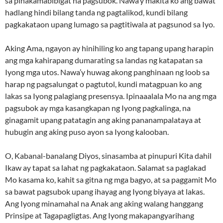
sa pinakamabibigat na pagsubok. Nawa’y makita ko ang bawat
hadlang hindi bilang tanda ng pagtalikod, kundi bilang
pagkakataon upang lumago sa pagtitiwala at pagsunod sa Iyo.
Aking Ama, ngayon ay hinihiling ko ang tapang upang harapin
ang mga kahirapang dumarating sa landas ng katapatan sa
Iyong mga utos. Nawa’y huwag akong panghinaan ng loob sa
harap ng pagsalungat o pagtutol, kundi matagpuan ko ang
lakas sa Iyong palagiang presensya. Ipinaaalala Mo na ang mga
pagsubok ay mga kasangkapan ng Iyong pagkalinga, na
ginagamit upang patatagin ang aking pananampalataya at
hubugin ang aking puso ayon sa Iyong kalooban.
O, Kabanal-banalang Diyos, sinasamba at pinupuri Kita dahil
Ikaw ay tapat sa lahat ng pagkakataon. Salamat sa paglakad
Mo kasama ko, kahit sa gitna ng mga bagyo, at sa paggamit Mo
sa bawat pagsubok upang ihayag ang Iyong biyaya at lakas.
Ang Iyong minamahal na Anak ang aking walang hanggang
Prinsipe at Tagapagligtas. Ang Iyong makapangyarihang