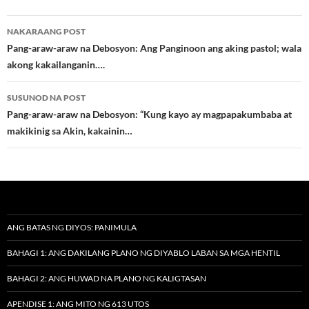
Post
NAKARAANG POST
navigation
Pang-araw-araw na Debosyon: Ang Panginoon ang aking pastol; wala
akong kakailanganin….
SUSUNOD NA POST
Pang-araw-araw na Debosyon: “Kung kayo ay magpapakumbaba at
makikinig sa Akin, kakainin…
ANG BATAS NG DIYOS: PANIMULA
BAHAGI 1: ANG DAKILANG PLANO NG DIYABLO LABAN SA MGA HENTIL
BAHAGI 2: ANG HUWAD NA PLANO NG KALIGTASAN
APENDISE 1: ANG MITO NG 613 UTOS