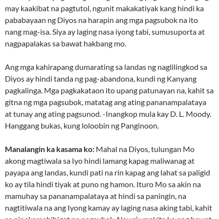
may kaakibat na pagtutol, ngunit makakatiyak kang hindi ka
pababayaan ng Diyos na harapin ang mga pagsubok na ito
nang mag-isa. Siya ay laging nasa iyong tabi, sumusuporta at
nagpapalakas sa bawat hakbang mo.
Ang mga kahirapang dumarating sa landas ng naglilingkod sa
Diyos ay hindi tanda ng pag-abandona, kundi ng Kanyang
pagkalinga. Mga pagkakataon ito upang patunayan na, kahit sa
gitna ng mga pagsubok, matatag ang ating pananampalataya
at tunay ang ating pagsunod. -Inangkop mula kay D. L. Moody.
Hanggang bukas, kung loloobin ng Panginoon.
Manalangin ka kasama ko:
Mahal na Diyos, tulungan Mo
akong magtiwala sa Iyo hindi lamang kapag maliwanag at
payapa ang landas, kundi pati na rin kapag ang lahat sa paligid
ko ay tila hindi tiyak at puno ng hamon. Ituro Mo sa akin na
mamuhay sa pananampalataya at hindi sa paningin, na
nagtitiwala na ang Iyong kamay ay laging nasa aking tabi, kahit