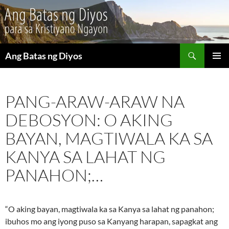
Maghanap
Ang Batas ng Diyos
LUMAKTAW
PANGU
SA
MENU
NILALAMAN
PANG-ARAW-ARAW NA
DEBOSYON: O AKING
BAYAN, MAGTIWALA KA SA
KANYA SA LAHAT NG
PANAHON;…
“O aking bayan, magtiwala ka sa Kanya sa lahat ng panahon;
ibuhos mo ang iyong puso sa Kanyang harapan, sapagkat ang