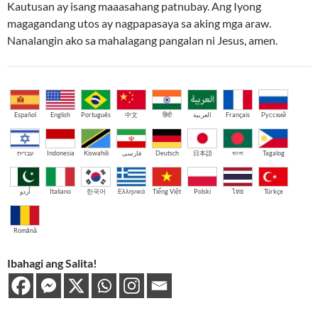
Kautusan ay isang maaasahang patnubay. Ang Iyong
magagandang utos ay nagpapasaya sa aking mga araw.
Nanalangin ako sa mahalagang pangalan ni Jesus, amen.
Español
English
Português
中文
हिंदी
العربية
Français
Русский
עברית
Indonesia
Kiswahili
فارسی
Deutsch
日本語
বাংলা
Tagalog
اُردو
Italiano
한국어
Ελληνικά
Tiếng Việt
Polski
ไทย
Türkçe
Română
Ibahagi ang Salita!