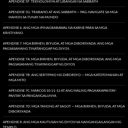
APENDISE 5F: TEKNOLOHIYA AT LIBANGAN SA SABBATH
APENDISE 5G: TRABAHO AT ANG SABBATH — PAG-NAVIGATE SA MGA
HAMON SA TUNAY NA MUNDO
APENDISE 6: ANG MGA IPINAGBABAWAL NA KARNE PARA SA MGA
KRISTIYANO
APENDISE 7: MGA BIRHEN, BIYUDA, AT MGA DIBORSYADA: ANG MGA
PAGSASAMANG TINATANGGAP NG DIYOS
APENDISE 7A: MGA BIRHEN, BIYUDA, AT MGA DIBORSYADA: ANG MGA
PAGSASAMANG TINATANGGAP NG DIYOS
APENDISE 7B: ANG SERTIPIKO NG DIBORSYO — MGA KATOTOHANAN AT
MGA MITO
APENDISE 7C: MARCOS 10:11-12 AT ANG MALING PAGKAKAPANTAY-
PANTAY SA PANGANGALUNYA
APENDISE 7D: MGA TANONG AT SAGOT — MGA BIRHEN, BIYUDA, AT MGA
DIBORSYADA
APENDISE 8: ANG MGA KAUTUSAN NG DIYOS NA NANGANGAILANGAN NG
TEMPLO