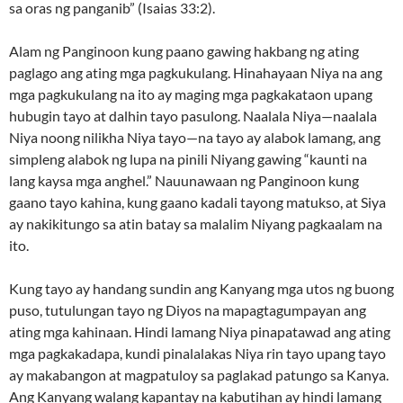
sa oras ng panganib” (Isaias 33:2).
Alam ng Panginoon kung paano gawing hakbang ng ating
paglago ang ating mga pagkukulang. Hinahayaan Niya na ang
mga pagkukulang na ito ay maging mga pagkakataon upang
hubugin tayo at dalhin tayo pasulong. Naalala Niya—naalala
Niya noong nilikha Niya tayo—na tayo ay alabok lamang, ang
simpleng alabok ng lupa na pinili Niyang gawing “kaunti na
lang kaysa mga anghel.” Nauunawaan ng Panginoon kung
gaano tayo kahina, kung gaano kadali tayong matukso, at Siya
ay nakikitungo sa atin batay sa malalim Niyang pagkaalam na
ito.
Kung tayo ay handang sundin ang Kanyang mga utos ng buong
puso, tutulungan tayo ng Diyos na mapagtagumpayan ang
ating mga kahinaan. Hindi lamang Niya pinapatawad ang ating
mga pagkakadapa, kundi pinalalakas Niya rin tayo upang tayo
ay makabangon at magpatuloy sa paglakad patungo sa Kanya.
Ang Kanyang walang kapantay na kabutihan ay hindi lamang