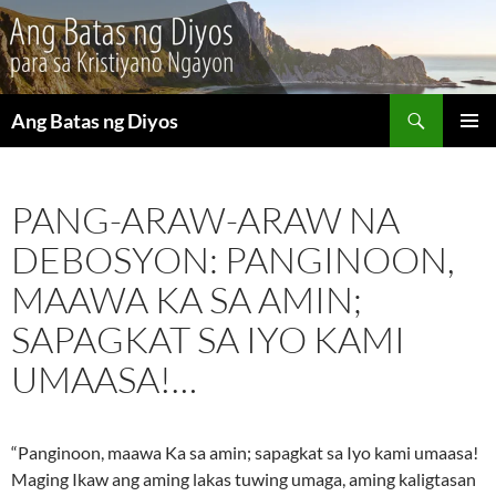
Maghanap
Ang Batas ng Diyos
LUMAKTAW
PANGU
SA
MENU
NILALAMAN
PANG-ARAW-ARAW NA
DEBOSYON: PANGINOON,
MAAWA KA SA AMIN;
SAPAGKAT SA IYO KAMI
UMAASA!…
“Panginoon, maawa Ka sa amin; sapagkat sa Iyo kami umaasa!
Maging Ikaw ang aming lakas tuwing umaga, aming kaligtasan