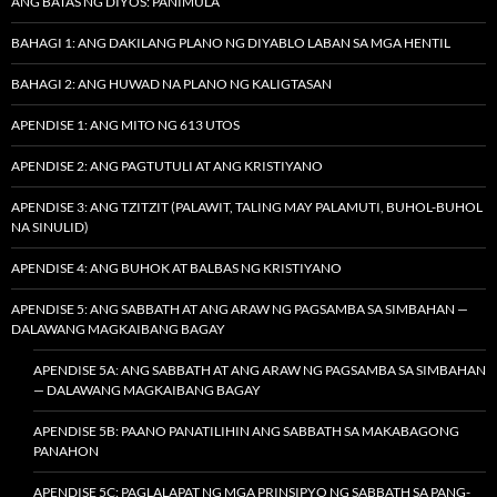
ANG BATAS NG DIYOS: PANIMULA
BAHAGI 1: ANG DAKILANG PLANO NG DIYABLO LABAN SA MGA HENTIL
BAHAGI 2: ANG HUWAD NA PLANO NG KALIGTASAN
APENDISE 1: ANG MITO NG 613 UTOS
APENDISE 2: ANG PAGTUTULI AT ANG KRISTIYANO
APENDISE 3: ANG TZITZIT (PALAWIT, TALING MAY PALAMUTI, BUHOL-BUHOL
NA SINULID)
APENDISE 4: ANG BUHOK AT BALBAS NG KRISTIYANO
APENDISE 5: ANG SABBATH AT ANG ARAW NG PAGSAMBA SA SIMBAHAN —
DALAWANG MAGKAIBANG BAGAY
APENDISE 5A: ANG SABBATH AT ANG ARAW NG PAGSAMBA SA SIMBAHAN
— DALAWANG MAGKAIBANG BAGAY
APENDISE 5B: PAANO PANATILIHIN ANG SABBATH SA MAKABAGONG
PANAHON
APENDISE 5C: PAGLALAPAT NG MGA PRINSIPYO NG SABBATH SA PANG-