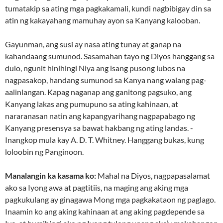
tumatakip sa ating mga pagkakamali, kundi nagbibigay din sa
atin ng kakayahang mamuhay ayon sa Kanyang kalooban.
Gayunman, ang susi ay nasa ating tunay at ganap na
kahandaang sumunod. Sasamahan tayo ng Diyos hanggang sa
dulo, ngunit hinihingi Niya ang isang pusong lubos na
nagpasakop, handang sumunod sa Kanya nang walang pag-
aalinlangan. Kapag naganap ang ganitong pagsuko, ang
Kanyang lakas ang pumupuno sa ating kahinaan, at
nararanasan natin ang kapangyarihang nagpapabago ng
Kanyang presensya sa bawat hakbang ng ating landas. -
Inangkop mula kay A. D. T. Whitney. Hanggang bukas, kung
loloobin ng Panginoon.
Manalangin ka kasama ko:
Mahal na Diyos, nagpapasalamat
ako sa Iyong awa at pagtitiis, na maging ang aking mga
pagkukulang ay ginagawa Mong mga pagkakataon ng paglago.
Inaamin ko ang aking kahinaan at ang aking pagdepende sa