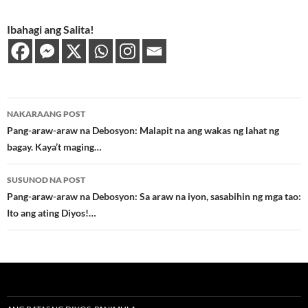
Ibahagi ang Salita!
Post
NAKARAANG POST
navigation
Pang-araw-araw na Debosyon: Malapit na ang wakas ng lahat ng
bagay. Kaya’t maging…
SUSUNOD NA POST
Pang-araw-araw na Debosyon: Sa araw na iyon, sasabihin ng mga tao:
Ito ang ating Diyos!…