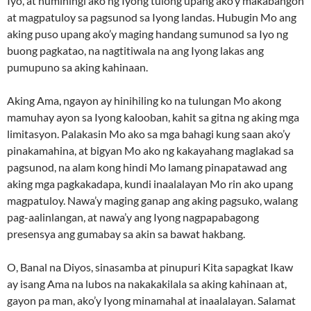
Iyo, at humihingi ako ng Iyong tulong upang ako’y makabangon
at magpatuloy sa pagsunod sa Iyong landas. Hubugin Mo ang
aking puso upang ako’y maging handang sumunod sa Iyo ng
buong pagkatao, na nagtitiwala na ang Iyong lakas ang
pumupuno sa aking kahinaan.
Aking Ama, ngayon ay hinihiling ko na tulungan Mo akong
mamuhay ayon sa Iyong kalooban, kahit sa gitna ng aking mga
limitasyon. Palakasin Mo ako sa mga bahagi kung saan ako’y
pinakamahina, at bigyan Mo ako ng kakayahang maglakad sa
pagsunod, na alam kong hindi Mo lamang pinapatawad ang
aking mga pagkakadapa, kundi inaalalayan Mo rin ako upang
magpatuloy. Nawa’y maging ganap ang aking pagsuko, walang
pag-aalinlangan, at nawa’y ang Iyong nagpapabagong
presensya ang gumabay sa akin sa bawat hakbang.
O, Banal na Diyos, sinasamba at pinupuri Kita sapagkat Ikaw
ay isang Ama na lubos na nakakakilala sa aking kahinaan at,
gayon pa man, ako’y Iyong minamahal at inaalalayan. Salamat