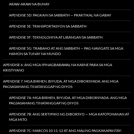
ARAW-ARAW NA BUHAY
APENDISE 5D: PAGKAIN SA SABBATH — PRAKTIKAL NA GABAY
APENDISE 5E: TRANSPORTASYON SA SABBATH
APENDISE 5F: TEKNOLOHIYA AT LIBANGAN SA SABBATH
APENDISE 5G: TRABAHO AT ANG SABBATH — PAG-NAVIGATE SA MGA
HAMON SA TUNAY NA MUNDO
APENDISE 6: ANG MGA IPINAGBABAWAL NA KARNE PARA SA MGA
KRISTIYANO
APENDISE 7: MGA BIRHEN, BIYUDA, AT MGA DIBORSYADA: ANG MGA
PAGSASAMANG TINATANGGAP NG DIYOS
APENDISE 7A: MGA BIRHEN, BIYUDA, AT MGA DIBORSYADA: ANG MGA
PAGSASAMANG TINATANGGAP NG DIYOS
APENDISE 7B: ANG SERTIPIKO NG DIBORSYO — MGA KATOTOHANAN AT
MGA MITO
APENDISE 7C: MARCOS 10:11-12 AT ANG MALING PAGKAKAPANTAY-