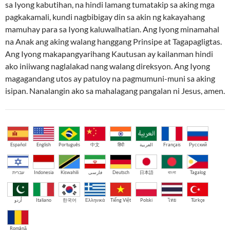
sa Iyong kabutihan, na hindi lamang tumatakip sa aking mga
pagkakamali, kundi nagbibigay din sa akin ng kakayahang
mamuhay para sa Iyong kaluwalhatian. Ang Iyong minamahal
na Anak ang aking walang hanggang Prinsipe at Tagapagligtas.
Ang Iyong makapangyarihang Kautusan ay kailanman hindi
ako iniiwang naglalakad nang walang direksyon. Ang Iyong
magagandang utos ay patuloy na pagmumuni-muni sa aking
isipan. Nanalangin ako sa mahalagang pangalan ni Jesus, amen.
Español
English
Português
中文
हिंदी
العربية
Français
Русский
עברית
Indonesia
Kiswahili
فارسی
Deutsch
日本語
বাংলা
Tagalog
اُردو
Italiano
한국어
Ελληνικά
Tiếng Việt
Polski
ไทย
Türkçe
Română