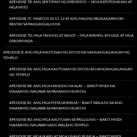
APENDISE 7B: ANG SERTIPIKO NG DIBORSYO — MGA KATOTOHANAN AT
MGA MITO
APENDISE 7C: MARCOS 10:11-12 AT ANG MALING PAGKAKAPANTAY-
PANTAY SA PANGANGALUNYA
APENDISE 7D: MGA TANONG AT SAGOT — MGA BIRHEN, BIYUDA, AT MGA
DIBORSYADA
APENDISE 8: ANG MGA KAUTUSAN NG DIYOS NA NANGANGAILANGAN NG
TEMPLO
APENDISE 8A: ANG MGA KAUTUSAN NG DIYOS NA NANGANGAILANGAN
NG TEMPLO
APENDISE 8B: ANG MGA HANDOG NA ALAY — BAKIT HINDI NA
MAAARING ISAGAWA SA PANAHON NGAYON
APENDISE 8C: ANG MGA PISTA SA BIBLIA — BAKIT WALA NI ISA ANG
MAAARING ISAGAWA SA PANAHON NGAYON
APENDISE 8D: ANG MGA KAUTUSAN SA PAGLILINIS — BAKIT HINDI
MAAARING ISAGAWA NANG WALANG TEMPLO
APENDISE 8E: MGA IKAPU AT MGA UNANG BUNGA — BAKIT HINDI