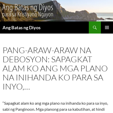
Maghanap
Ang Batas ng Diyos
LUMAKTAW
PANGU
SA
MENU
NILALAMAN
PANG-ARAW-ARAW NA
DEBOSYON: SAPAGKAT
ALAM KO ANG MGA PLANO
NA INIHANDA KO PARA SA
INYO,…
“Sapagkat alam ko ang mga plano na inihanda ko para sa inyo,
sabi ng Panginoon. Mga planong para sa kabutihan, at hindi