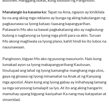
Bushnell. Hanggang bukas, kung loloobin ng Panginoon.
Manalangin ka kasama ko:
Tapat na Ama, ngayon ay kinikilala
ko na ang aking mga reklamo ay bunga ng aking kakulangan ng
pagkaunawa sa Iyong kataas-taasang kapangyarihan.
Patawarin Mo ako sa bawat pagkakataong ako ay nagbulung-
bulong o nagtanong sa Iyong mga pinili para sa akin. Turuan
Mo akong magtiwala sa Iyong plano, kahit hindi ko ito lubos na
nauunawaan.
Panginoon, bigyan Mo ako ng pusong masunurin. Nais kong
lumakad ayon sa Iyong makapangyarihang Kautusan,
tinutupad ang lahat ng Iyong kamangha-manghang mga utos,
gaya ng ginawa ng Iyong minamahal na Anak at ng Kanyang
mga apostol. Alam kong ang Iyong gabay ay inihahayag lamang
sa mga seryosong lumalapit sa Iyo. At ito ang aking hangarin:
mamuhay upang bigyang-kasiyahan Ka nang may katapatan at
sinseridad.