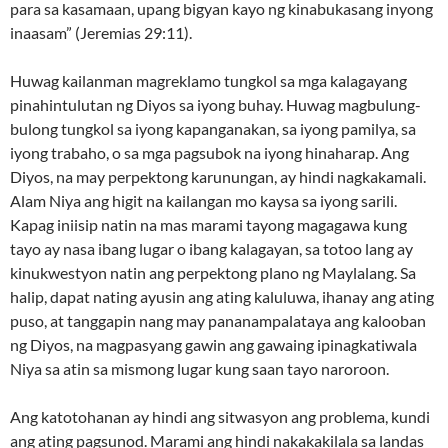
para sa kasamaan, upang bigyan kayo ng kinabukasang inyong
inaasam” (Jeremias 29:11).
Huwag kailanman magreklamo tungkol sa mga kalagayang
pinahintulutan ng Diyos sa iyong buhay. Huwag magbulung-
bulong tungkol sa iyong kapanganakan, sa iyong pamilya, sa
iyong trabaho, o sa mga pagsubok na iyong hinaharap. Ang
Diyos, na may perpektong karunungan, ay hindi nagkakamali.
Alam Niya ang higit na kailangan mo kaysa sa iyong sarili.
Kapag iniisip natin na mas marami tayong magagawa kung
tayo ay nasa ibang lugar o ibang kalagayan, sa totoo lang ay
kinukwestyon natin ang perpektong plano ng Maylalang. Sa
halip, dapat nating ayusin ang ating kaluluwa, ihanay ang ating
puso, at tanggapin nang may pananampalataya ang kalooban
ng Diyos, na magpasyang gawin ang gawaing ipinagkatiwala
Niya sa atin sa mismong lugar kung saan tayo naroroon.
Ang katotohanan ay hindi ang sitwasyon ang problema, kundi
ang ating pagsunod. Marami ang hindi nakakakilala sa landas