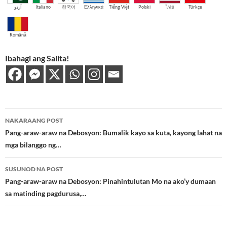
اُردو
Italiano
한국어
Ελληνικά
Tiếng Việt
Polski
ไทย
Türkçe
Română
Ibahagi ang Salita!
Post
NAKARAANG POST
navigation
Pang-araw-araw na Debosyon: Bumalik kayo sa kuta, kayong lahat na
mga bilanggo ng…
SUSUNOD NA POST
Pang-araw-araw na Debosyon: Pinahintulutan Mo na ako’y dumaan
sa matinding pagdurusa,…