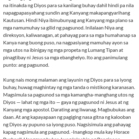
na itinakda ng Diyos para sa kanilang buhay dahil hindi pa nila
napagpapasyahang sundin ang Kanyang makapangyarihang
Kautusan. Hindi Niya ibinubunyag ang Kanyang mga plano sa
mga namumuhay sa gilid ng pagsunod. Inilalaan Niya ang
direksyon, kaliwanagan, at pahayag para sa mga humahanap sa
Kanya nang buong puso, na nagpasiyang mamuhay ayon sa
mga utos na ibinigay ng mga propeta ng Lumang Tipan at
pinagtibay ni Jesus sa mga ebanghelyo. Ito ang panimulang
punto: ang pagsunod.
Kung nais mong malaman ang layunin ng Diyos para sa iyong
buhay, huwag maghintay ng mga tanda o mistikong karanasan.
Magsimula sa pagsunod sa mga kamangha-manghang utos ng
Diyos — lahat ng mga ito — gaya ng pagsunod ni Jesus at ng
Kanyang mga apostol. Darating ang liwanag. Magbubukas ang
daan. At ang kapayapaan ng pagiging nasa gitna ng kalooban
ng Diyos ay pupuno sa iyong puso. Nagsisimula ang pahayag
kapag nagsimula ang pagsunod. -Inangkop mula kay Horace