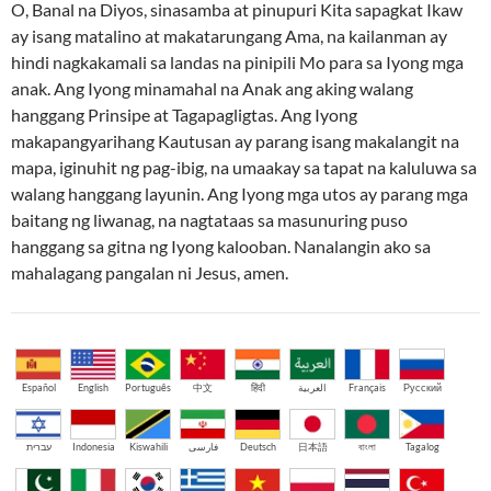
O, Banal na Diyos, sinasamba at pinupuri Kita sapagkat Ikaw
ay isang matalino at makatarungang Ama, na kailanman ay
hindi nagkakamali sa landas na pinipili Mo para sa Iyong mga
anak. Ang Iyong minamahal na Anak ang aking walang
hanggang Prinsipe at Tagapagligtas. Ang Iyong
makapangyarihang Kautusan ay parang isang makalangit na
mapa, iginuhit ng pag-ibig, na umaakay sa tapat na kaluluwa sa
walang hanggang layunin. Ang Iyong mga utos ay parang mga
baitang ng liwanag, na nagtataas sa masunuring puso
hanggang sa gitna ng Iyong kalooban. Nanalangin ako sa
mahalagang pangalan ni Jesus, amen.
Español
English
Português
中文
हिंदी
العربية
Français
Русский
עברית
Indonesia
Kiswahili
فارسی
Deutsch
日本語
বাংলা
Tagalog