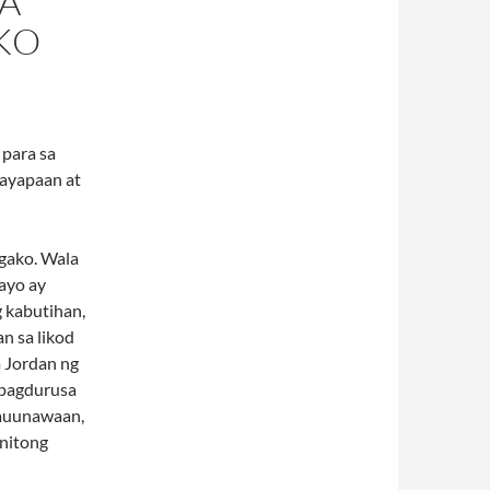
A
KO
 para sa
payapaan at
ngako. Wala
ayo ay
 kabutihan,
n sa likod
a Jordan ng
 pagdurusa
nauunawaan,
 nitong