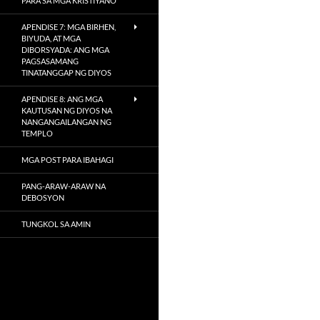
PARA SA MGA KRISTIYANO
APENDISE 7: MGA BIRHEN,
BIYUDA, AT MGA
DIBORSYADA: ANG MGA
PAGSASAMANG
TINATANGGAP NG DIYOS
APENDISE 8: ANG MGA
KAUTUSAN NG DIYOS NA
NANGANGAILANGAN NG
TEMPLO
MGA POST PARA IBAHAGI
PANG-ARAW-ARAW NA
DEBOSYON
TUNGKOL SA AMIN