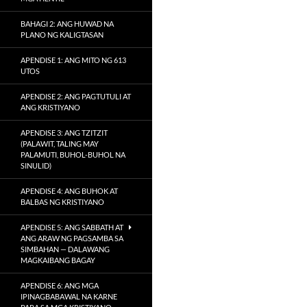
BAHAGI 2: ANG HUWAD NA
PLANO NG KALIGTASAN
APENDISE 1: ANG MITO NG 613
UTOS
APENDISE 2: ANG PAGTUTULI AT
ANG KRISTIYANO
APENDISE 3: ANG TZITZIT
(PALAWIT, TALING MAY
PALAMUTI, BUHOL-BUHOL NA
SINULID)
APENDISE 4: ANG BUHOK AT
BALBAS NG KRISTIYANO
APENDISE 5: ANG SABBATH AT
ANG ARAW NG PAGSAMBA SA
SIMBAHAN — DALAWANG
MAGKAIBANG BAGAY
APENDISE 6: ANG MGA
IPINAGBABAWAL NA KARNE