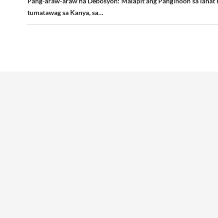
Pang-araw-araw na Debosyon: Malapit ang Panginoon sa lahat 
tumatawag sa Kanya, sa…