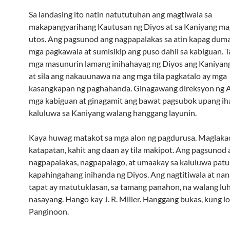
Sa landasing ito natin natututuhan ang magtiwala sa
makapangyarihang Kautusan ng Diyos at sa Kaniyang m
utos. Ang pagsunod ang nagpapalakas sa atin kapag duma
mga pagkawala at sumisikip ang puso dahil sa kabiguan. T
mga masunurin lamang inihahayag ng Diyos ang Kaniyang
at sila ang nakauunawa na ang mga tila pagkatalo ay mga
kasangkapan ng paghahanda. Ginagawang direksyon ng 
mga kabiguan at ginagamit ang bawat pagsubok upang ih
kaluluwa sa Kaniyang walang hanggang layunin.
Kaya huwag matakot sa mga alon ng pagdurusa. Maglaka
katapatan, kahit ang daan ay tila makipot. Ang pagsunod 
nagpapalakas, nagpapalago, at umaakay sa kaluluwa patu
kapahingahang inihanda ng Diyos. Ang nagtitiwala at nan
tapat ay matutuklasan, sa tamang panahon, na walang lu
nasayang. Hango kay J. R. Miller. Hanggang bukas, kung l
Panginoon.