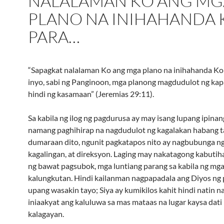
NALALAMAN KO ANG MG
PLANO NA INIHAHANDA 
PARA…
“Sapagkat nalalaman Ko ang mga plano na inihahanda Ko
inyo, sabi ng Panginoon, mga planong magdudulot ng ka
hindi ng kasamaan” (Jeremias 29:11).
Sa kabila ng ilog ng pagdurusa ay may isang lupang ipina
namang paghihirap na nagdudulot ng kagalakan habang t
dumaraan dito, ngunit pagkatapos nito ay nagbubunga ng
kagalingan, at direksyon. Laging may nakatagong kabutiha
ng bawat pagsubok, mga luntiang parang sa kabila ng mg
kalungkutan. Hindi kailanman nagpapadala ang Diyos ng
upang wasakin tayo; Siya ay kumikilos kahit hindi natin 
iniaakyat ang kaluluwa sa mas mataas na lugar kaysa dati
kalagayan.