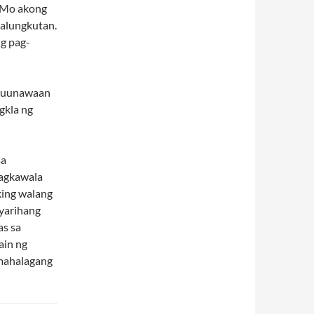
 Mo akong
kalungkutan.
g pag-
nauunawaan
gkla ng
sa
pagkawala
king walang
yarihang
as sa
ain ng
 mahalagang