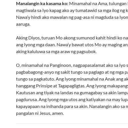
Manalangin ka kasama ko:
Minamahal na Ama, tulungan
magtiwala sa Iyo kapag ako ay tumatawid sa mga ilog ng 
Nawa’y hindi ako mawalan ng pag-asa ni magduda sa Iyon
aaruga.
Aking Diyos, turuan Mo akong sumunod kahit hindi ko 
ang Iyong mga daan. Nawa’y bawat utos Mo ay maging an
aking kaluluwa sa mga araw ng pagsubok.
O, minamahal na Panginoon, nagpapasalamat ako sa Iyo 
pagbabagong-anyo ng sakit tungo sa paglago at ng mga 
tungo sa pagkatuto. Ang Iyong minamahal na Anak ang a
hanggang Prinsipe at Tagapagligtas. Ang Iyong makapang
Kautusan ang tiyak na landas na gumagabay sa akin lamp
pagdurusa. Ang Iyong mga utos ang katiyakan na may lup
kapayapaan na inihanda para sa akin. Nanalangin ako sa
pangalan ni Jesus, amen.