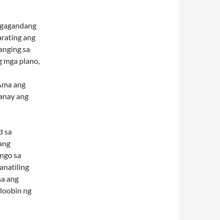
agagandang
rating ang
anging sa
 mga plano,
Ama ang
anay ang
d sa
ang
ngo sa
anatiling
ha ang
oloobin ng