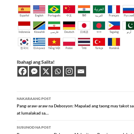
Español
English
Português
中文
हिंदी
العربية
Français
Русски
Indonesia
Kiswahili
فارسی
Deutsch
日本語
বাংলা
Tagalog
اُردو
한국어
Ελληνικά
Tiếng Việt
Polski
ไทย
Türkçe
Română
Ibahagi ang Salita!
Post
NAKARAANG POST
navigation
Pang-araw-araw na Debosyon: Mapalad ang taong may takot s
at lumalakad sa…
SUSUNOD NA POST