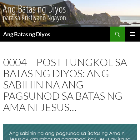
Maghanap
Ang Batas ng Diyos
LUMAKTAW
PANGU
SA
MENU
NILALAMAN
0004 – POST TUNGKOL SA
BATAS NG DIYOS: ANG
SABIHIN NA ANG
PAGSUNOD SA BATAS NG
AMA NI JESUS…