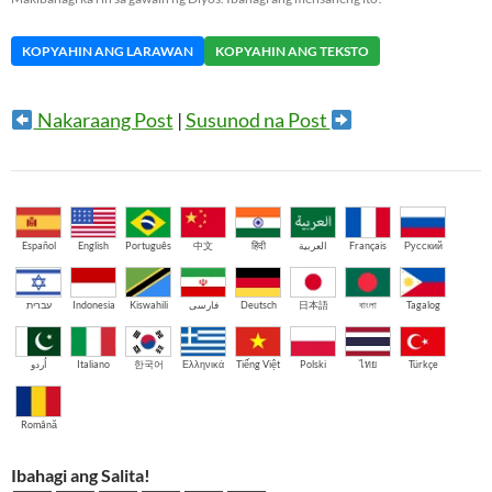
KOPYAHIN ANG LARAWAN
KOPYAHIN ANG TEKSTO
Nakaraang Post
|
Susunod na Post
Español
English
Português
中文
हिंदी
العربية
Français
Русский
עברית
Indonesia
Kiswahili
فارسی
Deutsch
日本語
বাংলা
Tagalog
اُردو
Italiano
한국어
Ελληνικά
Tiếng Việt
Polski
ไทย
Türkçe
Română
Ibahagi ang Salita!