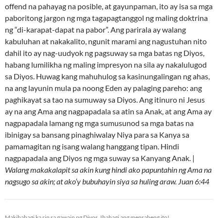
offend na pahayag na posible, at gayunpaman, ito ay isa sa mga
paboritong jargon ng mga tagapagtanggol ng maling doktrina
ng “di-karapat-dapat na pabor”. Ang parirala ay walang
kabuluhan at nakakalito, ngunit marami ang nagustuhan nito
dahil ito ay nag-uudyok ng pagsuway sa mga batas ng Diyos,
habang lumilikha ng maling impresyon na sila ay nakalulugod
sa Diyos. Huwag kang mahuhulog sa kasinungalingan ng ahas,
na ang layunin mula pa noong Eden ay palaging pareho: ang
paghikayat sa tao na sumuway sa Diyos. Ang itinuro ni Jesus
ay na ang Ama ang nagpapadala sa atin sa Anak, at ang Ama ay
nagpapadala lamang ng mga sumusunod sa mga batas na
ibinigay sa bansang pinaghiwalay Niya para sa Kanya sa
pamamagitan ng isang walang hanggang tipan. Hindi
nagpapadala ang Diyos ng mga suway sa Kanyang Anak. |
Walang makakalapit sa akin kung hindi ako papuntahin ng Ama na
nagsugo sa akin; at ako’y bubuhayin siya sa huling araw. Juan 6:44
Makibahagi ka rin sa gawain ng Diyos. Ibahagi ang mensaheng ito!