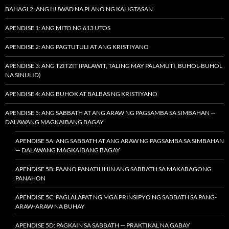
BAHAGI 2: ANG HUWAD NA PLANO NG KALIGTASAN
APENDISE 1: ANG MITO NG 613 UTOS
APENDISE 2: ANG PAGTUTULI AT ANG KRISTIYANO
APENDISE 3: ANG TZITZIT (PALAWIT, TALING MAY PALAMUTI, BUHOL-BUHOL
NA SINULID)
APENDISE 4: ANG BUHOK AT BALBAS NG KRISTIYANO
APENDISE 5: ANG SABBATH AT ANG ARAW NG PAGSAMBA SA SIMBAHAN —
DALAWANG MAGKAIBANG BAGAY
APENDISE 5A: ANG SABBATH AT ANG ARAW NG PAGSAMBA SA SIMBAHAN
— DALAWANG MAGKAIBANG BAGAY
APENDISE 5B: PAANO PANATILIHIN ANG SABBATH SA MAKABAGONG
PANAHON
APENDISE 5C: PAGLALAPAT NG MGA PRINSIPYO NG SABBATH SA PANG-
ARAW-ARAW NA BUHAY
APENDISE 5D: PAGKAIN SA SABBATH — PRAKTIKAL NA GABAY