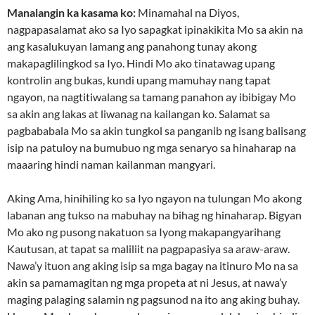
Manalangin ka kasama ko:
Minamahal na Diyos,
nagpapasalamat ako sa Iyo sapagkat ipinakikita Mo sa akin na
ang kasalukuyan lamang ang panahong tunay akong
makapaglilingkod sa Iyo. Hindi Mo ako tinatawag upang
kontrolin ang bukas, kundi upang mamuhay nang tapat
ngayon, na nagtitiwalang sa tamang panahon ay ibibigay Mo
sa akin ang lakas at liwanag na kailangan ko. Salamat sa
pagbababala Mo sa akin tungkol sa panganib ng isang balisang
isip na patuloy na bumubuo ng mga senaryo sa hinaharap na
maaaring hindi naman kailanman mangyari.
Aking Ama, hinihiling ko sa Iyo ngayon na tulungan Mo akong
labanan ang tukso na mabuhay na bihag ng hinaharap. Bigyan
Mo ako ng pusong nakatuon sa Iyong makapangyarihang
Kautusan, at tapat sa maliliit na pagpapasiya sa araw-araw.
Nawa’y ituon ang aking isip sa mga bagay na itinuro Mo na sa
akin sa pamamagitan ng mga propeta at ni Jesus, at nawa’y
maging palaging salamin ng pagsunod na ito ang aking buhay.