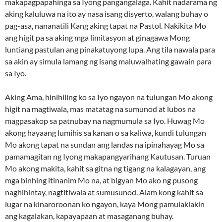
makapagpapahinga sa Iyong pangangalaga. Kahit nadarama ng
aking kaluluwa na ito ay nasa isang disyerto, walang buhay o
pag-asa, nananatili Kang aking tapat na Pastol. Nakikita Mo
ang higit pa sa aking mga limitasyon at ginagawa Mong
luntiang pastulan ang pinakatuyong lupa. Ang tila nawala para
sa akin ay simula lamang ng isang maluwalhating gawain para
sa Iyo.
Aking Ama, hinihiling ko sa Iyo ngayon na tulungan Mo akong
higit na magtiwala, mas matatag na sumunod at lubos na
magpasakop sa patnubay na nagmumula sa Iyo. Huwag Mo
akong hayaang lumihis sa kanan o sa kaliwa, kundi tulungan
Mo akong tapat na sundan ang landas na ipinahayag Mo sa
pamamagitan ng Iyong makapangyarihang Kautusan. Turuan
Mo akong makita, kahit sa gitna ng tigang na kalagayan, ang
mga binhing itinanim Mo na, at bigyan Mo ako ng pusong
naghihintay, nagtitiwala at sumusunod. Alam kong kahit sa
lugar na kinaroroonan ko ngayon, kaya Mong pamulaklakin
ang kagalakan, kapayapaan at masaganang buhay.