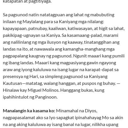
katapatan at pagtitiyaga.
Sa pagsunod natin natatagpuan ang lahat ng mabubuting
inilaan ng Maylalang para sa Kaniyang mga nilalang:
kapayapaan, patnubay, kaaliwan, katiwasayan, at higit sa lahat,
pakikipag-ugnayan sa Kaniya. Sa kasamaang-palad, marami
ang nalilinlang ng mga ilusyon ng kaaway, tinatanggihan ang
landas na ito, at nawawala ang kamangha-manghang mga
pagpapalang kaugnay ng pagsunod. Ngunit maaari kang pumili
ng ibang landas. Maaari kang magpasiyang gawin ngayong
araw ang iyong kaluluwa na isang lugar na karapat-dapat sa
presensya ng Hari, sa simpleng pagsunod sa Kaniyang
Kautusan—matatag, walang hanggan, at puspos ng buhay. —
Hinalaw kay Miguel Molinos. Hanggang bukas, kung
ipahihintulot ng Panginoon.
Manalangin ka kasama ko:
Minamahal na Diyos,
nagpapasalamat ako sa Iyo sapagkat ipinahahayag Mo sa akin
na ang aking kaluluwa ay isang banal na lugar, nilikha upang