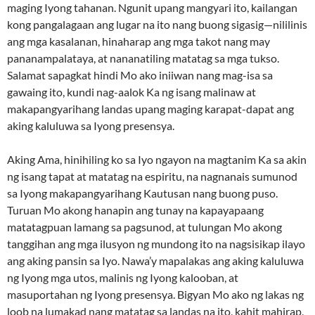
maging Iyong tahanan. Ngunit upang mangyari ito, kailangan
kong pangalagaan ang lugar na ito nang buong sigasig—nililinis
ang mga kasalanan, hinaharap ang mga takot nang may
pananampalataya, at nananatiling matatag sa mga tukso.
Salamat sapagkat hindi Mo ako iniiwan nang mag-isa sa
gawaing ito, kundi nag-aalok Ka ng isang malinaw at
makapangyarihang landas upang maging karapat-dapat ang
aking kaluluwa sa Iyong presensya.
Aking Ama, hinihiling ko sa Iyo ngayon na magtanim Ka sa akin
ng isang tapat at matatag na espiritu, na nagnanais sumunod
sa Iyong makapangyarihang Kautusan nang buong puso.
Turuan Mo akong hanapin ang tunay na kapayapaang
matatagpuan lamang sa pagsunod, at tulungan Mo akong
tanggihan ang mga ilusyon ng mundong ito na nagsisikap ilayo
ang aking pansin sa Iyo. Nawa’y mapalakas ang aking kaluluwa
ng Iyong mga utos, malinis ng Iyong kalooban, at
masuportahan ng Iyong presensya. Bigyan Mo ako ng lakas ng
loob na lumakad nang matatag sa landas na ito, kahit mahirap,