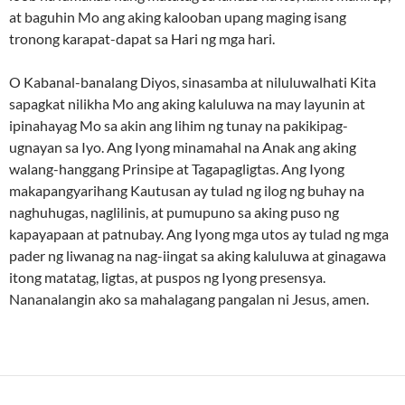
at baguhin Mo ang aking kalooban upang maging isang
tronong karapat-dapat sa Hari ng mga hari.
O Kabanal-banalang Diyos, sinasamba at niluluwalhati Kita
sapagkat nilikha Mo ang aking kaluluwa na may layunin at
ipinahayag Mo sa akin ang lihim ng tunay na pakikipag-
ugnayan sa Iyo. Ang Iyong minamahal na Anak ang aking
walang-hanggang Prinsipe at Tagapagligtas. Ang Iyong
makapangyarihang Kautusan ay tulad ng ilog ng buhay na
naghuhugas, naglilinis, at pumupuno sa aking puso ng
kapayapaan at patnubay. Ang Iyong mga utos ay tulad ng mga
pader ng liwanag na nag-iingat sa aking kaluluwa at ginagawa
itong matatag, ligtas, at puspos ng Iyong presensya.
Nananalangin ako sa mahalagang pangalan ni Jesus, amen.