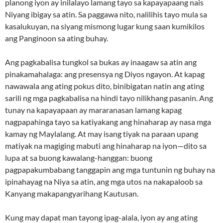
planong iyon ay inilalayo lamang tayo sa kapayapaang nais
Niyang ibigay sa atin. Sa paggawa nito, nalilihis tayo mula sa
kasalukuyan, na siyang mismong lugar kung saan kumikilos
ang Panginoon sa ating buhay.
Ang pagkabalisa tungkol sa bukas ay inaagaw sa atin ang
pinakamahalaga: ang presensya ng Diyos ngayon. At kapag
nawawala ang ating pokus dito, binibigatan natin ang ating
sarili ng mga pagkabalisa na hindi tayo nilikhang pasanin. Ang
tunay na kapayapaan ay mararanasan lamang kapag
nagpapahinga tayo sa katiyakang ang hinaharap ay nasa mga
kamay ng Maylalang. At may isang tiyak na paraan upang
matiyak na magiging mabuti ang hinaharap na iyon—dito sa
lupa at sa buong kawalang-hanggan: buong
pagpapakumbabang tanggapin ang mga tuntunin ng buhay na
ipinahayag na Niya sa atin, ang mga utos na nakapaloob sa
Kanyang makapangyarihang Kautusan.
Kung may dapat man tayong ipag-alala, iyon ay ang ating