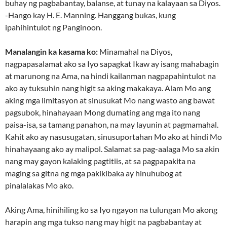
buhay ng pagbabantay, balanse, at tunay na kalayaan sa Diyos.
-Hango kay H. E. Manning. Hanggang bukas, kung
ipahihintulot ng Panginoon.
Manalangin ka kasama ko:
Minamahal na Diyos,
nagpapasalamat ako sa Iyo sapagkat Ikaw ay isang mahabagin
at marunong na Ama, na hindi kailanman nagpapahintulot na
ako ay tuksuhin nang higit sa aking makakaya. Alam Mo ang
aking mga limitasyon at sinusukat Mo nang wasto ang bawat
pagsubok, hinahayaan Mong dumating ang mga ito nang
paisa-isa, sa tamang panahon, na may layunin at pagmamahal.
Kahit ako ay nasusugatan, sinusuportahan Mo ako at hindi Mo
hinahayaang ako ay malipol. Salamat sa pag-aalaga Mo sa akin
nang may gayon kalaking pagtitiis, at sa pagpapakita na
maging sa gitna ng mga pakikibaka ay hinuhubog at
pinalalakas Mo ako.
Aking Ama, hinihiling ko sa Iyo ngayon na tulungan Mo akong
harapin ang mga tukso nang may higit na pagbabantay at