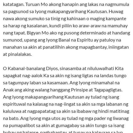
katatagan. Turuan Mo akong hanapin ang lakas na nagmumula
sa pagsunod sa Iyong makapangyarihang Kautusan. Huwag
nawa akong sumuko sa tinig ng kahinaan o maging kampante
sa harap ng kasalanan, kundi piliin ko araw-araw na mamuhay
nang tapat. Bigyan Mo ako ng pusong determinado at handang
sumunod, upang ang Iyong Banal na Espiritu ay patuloy na
manahan sa akin at panatilihin akong mapagbantay, iniingatan
at pinalalakas.
O Kabanal-banalang Diyos, sinasamba at niluluwalhati Kita
sapagkat nag-aalok Ka sa akin ng isang ligtas na landas tungo
sa tagumpay laban sa kasamaan. Ang Iyong minamahal na
Anak ang aking walang hanggang Prinsipe at Tagapagligtas.
Ang Iyong makapangyarihang Kautusan ay tulad ng isang
espirituwal na kalasag na nag-iingat sa akin sa mga labanan ng
kaluluwa at nagpapatatag sa akin sa ibabaw ng hindi matitinag
na bato. Ang Iyong mga utos ay tulad ng mga pader ng liwanag
na pumapalibot sa akin at gumagabay sa akin tungo sa isang
buhay ng balanse, pagbabantay, at tunay na kalayaan sa Iyo.