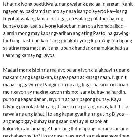
lahat ng iyong pagtitiwala, nang walang pag-aalinlangan. Kahit
ngayon ay pakiramdam mo ay nasa isang disyerto ka—isang
tuyot at walang laman na lugar, na walang palatandaan ng
buhay o pag-asa, sa iyong kalooban man o sa iyong paligid—
alamin mong may kapangyarihan ang ating Pastol na gawing
luntiang pastulan kahit ang pinakatuyong lupa. Ang tila tigang
sa ating mga mata ay isang lupang handang mamukadkad sa
ilalim ng kamay ng Diyos.
Maaari mong isipin na malayo pa ang iyong lalakbayin upang
makamit ang kagalakan, kapayapaan at kasaganaan. Ngunit
maaaring gawin ng Panginoon na ang lugar na kinaroroonan
mo ngayon ay maging gayon mismo: isang buhay na hardin,
puno ng kagandahan, layunin at panibagong buhay. Kaya
Niyang pamulaklakin ang disyerto na parang rosas, kahit tila
nawala na ang lahat. Ito ang kapangyarihan ng ating Diyos—
ang magbigay-buhay kung saan dati ay alikabok at
kalungkutan lamang. At ano ang lihim upang maranasan ang
pagbabagong ito? Ito ay nasa pagsunod sa makapangyarihan