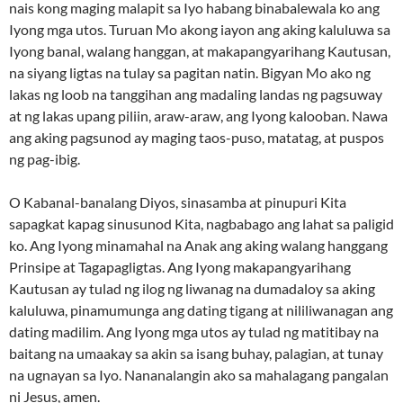
nais kong maging malapit sa Iyo habang binabalewala ko ang
Iyong mga utos. Turuan Mo akong iayon ang aking kaluluwa sa
Iyong banal, walang hanggan, at makapangyarihang Kautusan,
na siyang ligtas na tulay sa pagitan natin. Bigyan Mo ako ng
lakas ng loob na tanggihan ang madaling landas ng pagsuway
at ng lakas upang piliin, araw-araw, ang Iyong kalooban. Nawa
ang aking pagsunod ay maging taos-puso, matatag, at puspos
ng pag-ibig.
O Kabanal-banalang Diyos, sinasamba at pinupuri Kita
sapagkat kapag sinusunod Kita, nagbabago ang lahat sa paligid
ko. Ang Iyong minamahal na Anak ang aking walang hanggang
Prinsipe at Tagapagligtas. Ang Iyong makapangyarihang
Kautusan ay tulad ng ilog ng liwanag na dumadaloy sa aking
kaluluwa, pinamumunga ang dating tigang at nililiwanagan ang
dating madilim. Ang Iyong mga utos ay tulad ng matitibay na
baitang na umaakay sa akin sa isang buhay, palagian, at tunay
na ugnayan sa Iyo. Nananalangin ako sa mahalagang pangalan
ni Jesus, amen.