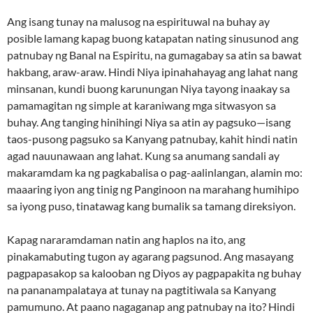
Ang isang tunay na malusog na espirituwal na buhay ay
posible lamang kapag buong katapatan nating sinusunod ang
patnubay ng Banal na Espiritu, na gumagabay sa atin sa bawat
hakbang, araw-araw. Hindi Niya ipinahahayag ang lahat nang
minsanan, kundi buong karunungan Niya tayong inaakay sa
pamamagitan ng simple at karaniwang mga sitwasyon sa
buhay. Ang tanging hinihingi Niya sa atin ay pagsuko—isang
taos-pusong pagsuko sa Kanyang patnubay, kahit hindi natin
agad nauunawaan ang lahat. Kung sa anumang sandali ay
makaramdam ka ng pagkabalisa o pag-aalinlangan, alamin mo:
maaaring iyon ang tinig ng Panginoon na marahang humihipo
sa iyong puso, tinatawag kang bumalik sa tamang direksiyon.
Kapag nararamdaman natin ang haplos na ito, ang
pinakamabuting tugon ay agarang pagsunod. Ang masayang
pagpapasakop sa kalooban ng Diyos ay pagpapakita ng buhay
na pananampalataya at tunay na pagtitiwala sa Kanyang
pamumuno. At paano nagaganap ang patnubay na ito? Hindi