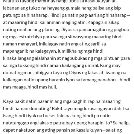
Matuto tayong mamuhay nang lubos sa kasalukuyan at
labanan ang tukso na hayaang gumala nang balisa ang isip
patungo sa hinaharap. Hindi pa natin pag-aari ang hinaharap—
at maaaring hindi kailanman maging atin. Kapag sinisikap
nating unahan ang plano ng Diyos sa pamamagitan ng pagbuo
ng mga estratehiya para sa mga sitwasyong maaaring hindi
naman mangyari, inilalagay natin ang ating sarili sa
mapanganib na kalagayan, lumilikha ng mga hindi
kinakailangang alalahanin at nagbubukas ng mga pintuan para
sa mga tuksong hindi naman kailangang umiral. Kung may
dumating man, bibigyan tayo ng Diyos ng lakas at liwanag na
kailangan natin upang harapin iyon sa tamang panahon—hindi
mas maaga, hindi mas huli.
Kaya bakit natin pasanin ang mga paghihirap na maaaring
hindi naman dumating? Bakit tayo magdurusa ngayon dahil sa
isang hindi tiyak na bukas, lalo na kung hindi pa natin
natatanggap ang lakas o patnubay upang harapin ito? Sa halip,
dapat nakatuon ang ating pansin sa kasalukuyan—sa ating