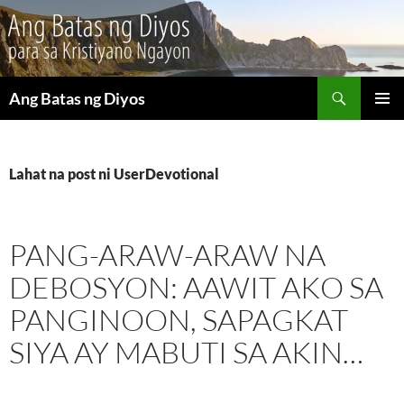
Maghanap
Ang Batas ng Diyos
LUMAKTAW
PANGU
SA
MENU
NILALAMAN
Lahat na post ni UserDevotional
PANG-ARAW-ARAW NA
DEBOSYON: AAWIT AKO SA
PANGINOON, SAPAGKAT
SIYA AY MABUTI SA AKIN…