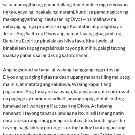
sa pamamagitan ng panandaliang damdamin o mga emosyon
ng tao, gaya ng inaakala ng marami, kundi sa pamamagitan ng
makapangyarihang Kautusan ng Diyos—na malinaw na
inihayag ng mga propeta sa mga Kasulatan at pinagtibay ni
Jesus. Ang Salita ng Diyos ang pamantayang ginagamit ng
Banal na Espiritu: pinalalakas Niya tayo, itinutuwid, at
binabalaan kapag nagsisimula tayong lumihis, palagi tayong
inaakay pabalik sa landas ng katotohanan.
Ang pagsunod sa banal at walang-hanggang mga utos ng
Diyos ang tanging ligtas na daan upang mapanatiling malusog,
malinis, at matatag ang kaluluwa. Walang kapalit ang
pagsunod. Ang tunay na kalayaan, kapayapaan, at espirituwal
na paglago ay namumukadkad lamang kapag pinipili nating
lumakad sa liwanag ng Kautusan ng Diyos. At habang
nananatili tayong tapat sa landas na ito, hindi lamang natin
nararanasan ang isang ganap na buhay dito, kundi ligtas din
tayong naglalakbay patungo sa ating huling hantungan: ang
buhay na walang hanggan kasama ng Ama, kay Cristo Jesus. -