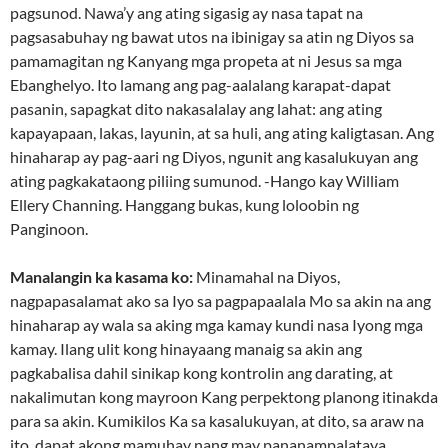
pagsunod. Nawa’y ang ating sigasig ay nasa tapat na
pagsasabuhay ng bawat utos na ibinigay sa atin ng Diyos sa
pamamagitan ng Kanyang mga propeta at ni Jesus sa mga
Ebanghelyo. Ito lamang ang pag-aalalang karapat-dapat
pasanin, sapagkat dito nakasalalay ang lahat: ang ating
kapayapaan, lakas, layunin, at sa huli, ang ating kaligtasan. Ang
hinaharap ay pag-aari ng Diyos, ngunit ang kasalukuyan ang
ating pagkakataong piliing sumunod. -Hango kay William
Ellery Channing. Hanggang bukas, kung loloobin ng
Panginoon.
Manalangin ka kasama ko:
Minamahal na Diyos,
nagpapasalamat ako sa Iyo sa pagpapaalala Mo sa akin na ang
hinaharap ay wala sa aking mga kamay kundi nasa Iyong mga
kamay. Ilang ulit kong hinayaang manaig sa akin ang
pagkabalisa dahil sinikap kong kontrolin ang darating, at
nakalimutan kong mayroon Kang perpektong planong itinakda
para sa akin. Kumikilos Ka sa kasalukuyan, at dito, sa araw na
ito, dapat akong mamuhay nang may pananampalataya,