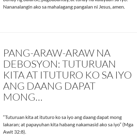
Nananalangin ako sa mahalagang pangalan ni Jesus, amen.
PANG-ARAW-ARAW NA
DEBOSYON: TUTURUAN
KITA AT ITUTURO KO SA IYO
ANG DAANG DAPAT
MONG…
“Tuturuan kita at ituturo ko sa iyo ang daang dapat mong
lakaran; at papayuhan kita habang nakamasid ako sa iyo” (Mga
Awit 32:8).