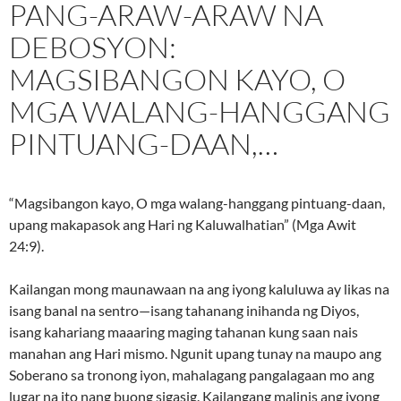
PANG-ARAW-ARAW NA
DEBOSYON:
MAGSIBANGON KAYO, O
MGA WALANG-HANGGANG
PINTUANG-DAAN,…
“Magsibangon kayo, O mga walang-hanggang pintuang-daan,
upang makapasok ang Hari ng Kaluwalhatian” (Mga Awit
24:9).
Kailangan mong maunawaan na ang iyong kaluluwa ay likas na
isang banal na sentro—isang tahanang inihanda ng Diyos,
isang kahariang maaaring maging tahanan kung saan nais
manahan ang Hari mismo. Ngunit upang tunay na maupo ang
Soberano sa tronong iyon, mahalagang pangalagaan mo ang
lugar na ito nang buong sigasig. Kailangang malinis ang iyong