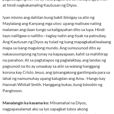
at hindi nagkakamaling Kautusan ng Diyos.
Iyan mismo ang dahilan kung bakit ibinigay sa atin ng
Maylalang ang Kanyang mga utos: upang malinaw nating
malaman ang daan tungo sa kaligayahan dito sa lupa. Hindi
tayo naliligaw o nalilito—taglay natin ang tiyak na patnubay.
Ang Kautusan ng Diyos ay tulad ng isang mapagkakatiwalaang
mapa sa isang magulong mundo. Ang sumusunod dito ay
nakasusumpong ng tunay na kapayapaan, kahit sa mahihirap
na panahon. At sa pagtatapos ng paglalakbay, ang landas ng
pagsunod na ito ay umaakay sa atin sa walang hanggang
korona kay Cristo Jesus, ang ipinangakong gantimpala para sa
lahat ng namumuhay upang kalugdan ang Ama. -Hango kay
Hannah Whitall Smith. Hanggang bukas, kung loloobin ng
Panginoon.
Manalangin ka kasama ko:
Minamahal na Diyos,
nagpapasalamat ako sa Iyo sapagkat lubos akong