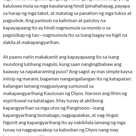
kaluluwa mula sa mga kasalanang hindi ipinahahayag, payapa
sa harap ng mga takot, at matatag sa panahon ng mga tukso at
pagsubok. Ang panloob na kalinisan at patuloy na
kapayapaang ito ay hindi nagmumula sa mundo o sa
pagsisikap ng tao—nagmumula ito sa isang bagay na higit na
dakila at makapangyarihan.
At paano natin makakamit ang kapayapaang ito sa isang
mundong lubhang magulo, kung saan nangingibabaw ang
kaaway sa napakaraming puso? Ang sagot ay mas simple kaysa
iniisip ng marami, bagaman nangangailangan ito ng katapatan:
kailangan lamang magpasiyang sumunod sa
makapangyarihang Kautusan ng Diyos. Naroon ang lihim ng
espirituwal na katatagan. May tunay at aktibong
kapangyarihan sa mga utos ng Panginoon—isang
kapangyarihang bumabago, nagpapalakas, at nag-iingat.
Ngunit ang kapangyarihang ito ay nakikilala lamang ng mga
tunay na nagpapasakop sa kalooban ng Diyos nang may