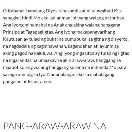
O Kabanal-banalang Diyos, sinasamba at niluluwalhati Kita
sapagkat hindi Mo ako kailanman iniiwang walang patnubay.
Ang Iyong minamahal na Anak ang aking walang hanggang
Prinsipe at Tagapagligtas. Ang Iyong makapangyarihang
Kautusan ay tulad ng bukal na bumubukal sa gitna ng disyerto,
na nagdadala ng kaginhawahan, kagandahan at layunin sa
aking pagod na kaluluwa. Ang Iyong mga utos ay tulad ng ligtas
na mga landas na umaakay sa akin araw-araw, hanggang sa
maabot ko ang walang hanggang korona na inihanda Mo para
sa mga umiibig sa Iyo. Nananalangin ako sa mahalagang
pangalan ni Jesus, amen.
PANG-ARAW-ARAW NA