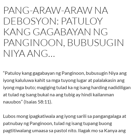
PANG-ARAW-ARAW NA
DEBOSYON: PATULOY
KANG GAGABAYAN NG
PANGINOON, BUBUSUGIN
NIYA ANG…
“Patuloy kang gagabayan ng Panginoon, bubusugin Niya ang
iyong kaluluwa kahit sa mga tuyong lugar at palalakasin ang
iyong mga buto; magiging tulad ka ng isang harding nadidiligan
at tulad ng isang bukal na ang tubig ay hindi kailanman
nauubos” (Isaias 58:11).
Lubos mong ipagkatiwala ang iyong sarili sa pangangalaga at
patnubay ng Panginoon, tulad ng isang tupang buong
pagtitiwalang umaasa sa pastol nito. Ilagak mo sa Kanya ang