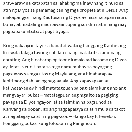
araw-araw na katapatan sa lahat ng malinaw nang itinuro sa
atin ng Diyos sa pamamagitan ng mga propeta at ni Jesus. Ang
makapangyarihang Kautusan ng Diyos ay nasa harapan natin,
buhay at madaling maunawaan, upang sundin natin nang may
pagpapakumbaba at pagtitiyaga.
Kung nakaayon tayo sa banal at walang hanggang Kautusang
ito, wala talaga tayong dahilan upang matakot sa anumang
darating. Ang hinaharap ng taong lumalakad kasama ng Diyos
ay ligtas. Ngunit para sa mga namumuhay sa hayagang
pagsuway sa mga utos ng Maylalang, ang hinaharap ay
lehitimong dahilan ng pag-aalala. Ang kapayapaan at
katiwasayan ay hindi matatagpuan sa pag-alam kung ano ang
mangyayari bukas—matatagpuan ang mga ito sa pagiging
payapa sa Diyos ngayon, at sa taimtim na pagsunod sa
Kanyang kalooban. Ito ang nagpapalaya sa atin mula sa takot
at nagbibigay sa atin ng pag-asa. —Hango kay F. Fénelon.
Hanggang bukas, kung loloobin ng Panginoon.