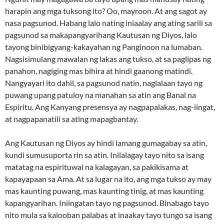
harapin ang mga tuksong ito? Oo, mayroon. At ang sagot ay
nasa pagsunod. Habang lalo nating iniaalay ang ating sarili sa
pagsunod sa makapangyarihang Kautusan ng Diyos, lalo
tayong binibigyang-kakayahan ng Panginoon na lumaban.
Nagsisimulang mawalan ng lakas ang tukso, at sa paglipas ng
panahon, nagiging mas bihira at hindi gaanong matindi.
Nangyayari ito dahil, sa pagsunod natin, naglalaan tayo ng
puwang upang patuloy na manahan sa atin ang Banal na
Espiritu. Ang Kanyang presensya ay nagpapalakas, nag-iingat,
at nagpapanatili sa ating mapagbantay.
Ang Kautusan ng Diyos ay hindi lamang gumagabay sa atin,
kundi sumusuporta rin sa atin. Inilalagay tayo nito sa isang
matatag na espirituwal na kalagayan, sa pakikisama at
kapayapaan sa Ama. At sa lugar na ito, ang mga tukso ay may
mas kaunting puwang, mas kaunting tinig, at mas kaunting
kapangyarihan. Iniingatan tayo ng pagsunod. Binabago tayo
nito mula sa kalooban palabas at inaakay tayo tungo sa isang