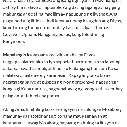
Nararanasan ng kaluluwa ang isang ugnayan sa Maylalang na
dati ay tila malayo o imposible. Ang dating tigang ay nagiging
mabunga; ang dating madilim ay napupuno ng liwanag. Ang
pagsunod ang lihim—hindi lamang upang kalugdan ang Diyos,
kundi upang tunay na mamuhay kasama Niya. -Thomas
Cogswell Upham. Hanggang bukas, kung loloobin ng
Panginoon.
Manalangin ka kasama ko:
Minamahal na Diyos,
nagpapasalamat ako sa Iyo sapagkat naroroon Ka sa lahat ng
dako, sa bawat sandali, at hindi ko kailangang hanapin Ka sa
malalaki o malalayong karanasan. Kapag ang puso ko ay
nakatalaga sa Iyo at puspos ng Iyong presensya, napapansin
kong lagi Kang naririto, nagpapahayag ng Iyong sarili sa buhay,
palagian, at tahimik na paraan.
Aking Ama, hinihiling ko sa Iyo ngayon na tulungan Mo akong
mamuhay sa katotohanang ito nang may kalinawan at
katapatan. Huwag Mo akong hayaang mahulog sa ilusyon na