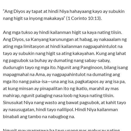
“Ang Diyos ay tapat at hindi Niya hahayaang kayo ay subukin
nang higit sa inyong makakaya” (1 Corinto 10:13).
Ang mga tukso ay hindi kailanman higit sa kaya nating tiisin.
Ang Diyos, sa Kanyang karunungan at habag, ay nakaaalam ng
ating mga limitasyon at hindi kailanman nagpapahintulot na
tayo ay subukin nang higit sa ating kakayahan. Kung ang lahat
ng pagsubok sa buhay ay dumating nang sabay-sabay,
dudurugin tayo ng mga ito. Ngunit ang Panginoon, bilang isang
mapagmahal na Ama, ay nagpapahintulot na dumating ang
mga ito nang paisa-isa—una ang isa, pagkatapos ay ang isa pa,
at kung minsan ay pinapalitan ito ng ikatlo, marahil ay mas
mahirap, ngunit palaging nasa loob ng kaya nating tiisin.
Sinusukat Niya nang wasto ang bawat pagsubok, at kahit tayo
ay nasusugatan, hindi tayo nalilipol. Hindi Niya kailanman
binabali ang tambo na nabugbog na.
Ngunit may magagawa ba tayo upang mas mahusay nating