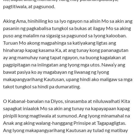
pagtitiwala, at pagsunod.
Aking Ama, hinihiling ko sa Iyo ngayon na alisin Mo sa akin ang
pasanin ng pagkabalisa tungkol sa bukas at ilagay Mo sa aking
puso ang malalim na sigasig sa pagsunod sa Iyong kalooban.
Turuan Mo akong magpahinga sa katiyakang ligtas ang
hinaharap kapag kasama Ka, at ang tunay kong pananagutan
ay ang mamuhay nang tapat ngayon, na buong kagalakan at
pagpipitagan na iniingatan ang Iyong mga utos. Nawa’y ang
bawat pasiya ko ay magabayan ng liwanag ng Iyong
makapangyarihang Kautusan, upang hindi ako maligaw sa mga
takot tungkol sa hindi pa dumarating.
O Kabanal-banalan na Diyos, sinasamba at niluluwalhati Kita
sapagkat iniaalok Mo sa akin ang tunay na kapayapaan kapag
pinipili kong magtiwala at sumunod. Ang Iyong minamahal na
Anak ang aking walang-hanggang Prinsipe at Tagapagligtas.
Ang Iyong makapangyarihang Kautusan ay tulad ng matibay