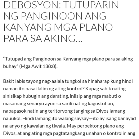
DEBOSYON: TUTUPARIN
NG PANGINOON ANG
KANYANG MGA PLANO
PARA SA AKING…
“Tutupad ang Panginoon sa Kanyang mga plano para sa aking
buhay” (Mga Awit 138:8).
Bakit labis tayong nag-aalala tungkol sa hinaharap kung hindi
naman ito nasa ilalim ng ating kontrol? Kapag sabik nating
sinisikap hubugin ang darating, iniisip ang mga mabuti o
masamang senaryo ayon sa sarili nating kagustuhan,
napapasok natin ang teritoryong tanging sa Diyos lamang
nauukol. Hindi lamang ito walang saysay—ito ay isang banayad
na anyo ng kawalan ng tiwala. May perpektong plano ang
Diyos, at ang ating mga pagtatangkang unahan o kontrolin ang