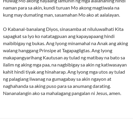
Huwag Mo akong hayaang lamunin ng mga alalahaning hindi
naman para sa akin, kundi turuan Mo akong magtiwala na
kung may dumating man, sasamahan Mo ako at aalalayan.
O Kabanal-banalang Diyos, sinasamba at niluluwalhati Kita
sapagkat sa Iyo ko natatagpuan ang kapayapaang hindi
maibibigay ng bukas. Ang Iyong minamahal na Anak ang aking
walang hanggang Prinsipe at Tagapagligtas. Ang Iyong
makapangyarihang Kautusan ay tulad ng matibay na bato sa
ilalim ng aking mga paa, na nagbibigay sa akin ng katiwasayan
kahit hindi tiyak ang hinaharap. Ang Iyong mga utos ay tulad
ng palagiang liwanag na gumagabay sa akin ngayon at
naghahanda sa aking puso para sa anumang darating.
Nananalangin ako sa mahalagang pangalan ni Jesus, amen.