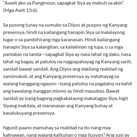
“Aawit ako sa Panginoon, sapagkat Siya ay mabuti sa akin”
(Mga Awit 13:6).
Sa pusong tunay na sumuko sa Diyos at puspos ng Kanyang
presensya, hindi na kailangang hanapin Siya sa malalayong
lugar o sa pambihirang mga karanasan. Hindi kailangang
hanapin Siya sa kalangitan, sa kailaliman ng lupa, o sa mga
panlabas na tanda—sapagkat Siya ay nasa lahat ng dako, nasa
lahat ng bagay, at patuloy na nagpapahayag ng Kanyang sarili,
sandali bawat sandali. Ang Diyos ang dakilang realidad ng
sansinukob, at ang Kanyang presensya ay nahahayag sa
walang hanggang ngayon—isang patuloy na pagdaloy na kahit
ang kawalang-hanggan mismo ay hindi mauubos. Bawat
sandali ay isang bagong pagkakataong makatagpo Siya, higit
Siyang makilala, at maranasan ang Kanyang buhay at
kasalukuyang presensya.
Ngunit paano mamuhay sa realidad na ito nang may
kalinawan, nang walang kalituhan o mga ilusyon? Ang susi ay