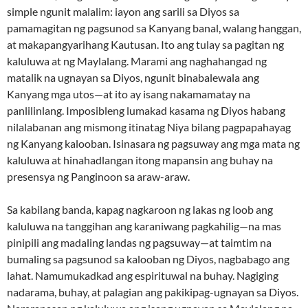
simple ngunit malalim: iayon ang sarili sa Diyos sa
pamamagitan ng pagsunod sa Kanyang banal, walang hanggan,
at makapangyarihang Kautusan. Ito ang tulay sa pagitan ng
kaluluwa at ng Maylalang. Marami ang naghahangad ng
matalik na ugnayan sa Diyos, ngunit binabalewala ang
Kanyang mga utos—at ito ay isang nakamamatay na
panlilinlang. Imposibleng lumakad kasama ng Diyos habang
nilalabanan ang mismong itinatag Niya bilang pagpapahayag
ng Kanyang kalooban. Isinasara ng pagsuway ang mga mata ng
kaluluwa at hinahadlangan itong mapansin ang buhay na
presensya ng Panginoon sa araw-araw.
Sa kabilang banda, kapag nagkaroon ng lakas ng loob ang
kaluluwa na tanggihan ang karaniwang pagkahilig—na mas
pinipili ang madaling landas ng pagsuway—at taimtim na
bumaling sa pagsunod sa kalooban ng Diyos, nagbabago ang
lahat. Namumukadkad ang espirituwal na buhay. Nagiging
nadarama, buhay, at palagian ang pakikipag-ugnayan sa Diyos.