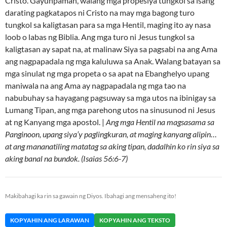
Cristo. Gayunpaman, walang mga propesiya tungkol sa isang
darating pagkatapos ni Cristo na may mga bagong turo
tungkol sa kaligtasan para sa mga Hentil, maging ito ay nasa
loob o labas ng Biblia. Ang mga turo ni Jesus tungkol sa
kaligtasan ay sapat na, at malinaw Siya sa pagsabi na ang Ama
ang nagpapadala ng mga kaluluwa sa Anak. Walang batayan sa
mga sinulat ng mga propeta o sa apat na Ebanghelyo upang
maniwala na ang Ama ay nagpapadala ng mga tao na
nabubuhay sa hayagang pagsuway sa mga utos na ibinigay sa
Lumang Tipan, ang mga parehong utos na sinusunod ni Jesus
at ng Kanyang mga apostol. |
Ang mga Hentil na magsasama sa
Panginoon, upang siya’y paglingkuran, at maging kanyang alipin…
at ang mananatiling matatag sa aking tipan, dadalhin ko rin siya sa
aking banal na bundok. (Isaias 56:6-7)
Makibahagi ka rin sa gawain ng Diyos. Ibahagi ang mensaheng ito!
KOPYAHIN ANG LARAWAN
KOPYAHIN ANG TEKSTO