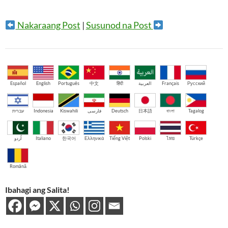
Nakaraang Post
|
Susunod na Post
Español
English
Português
中文
हिंदी
العربية
Français
Русский
עברית
Indonesia
Kiswahili
فارسی
Deutsch
日本語
বাংলা
Tagalog
اُردو
Italiano
한국어
Ελληνικά
Tiếng Việt
Polski
ไทย
Türkçe
Română
Ibahagi ang Salita!