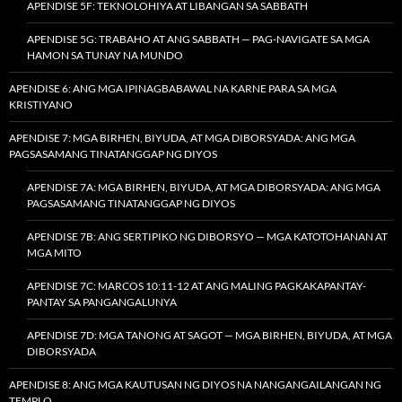
APENDISE 5F: TEKNOLOHIYA AT LIBANGAN SA SABBATH
APENDISE 5G: TRABAHO AT ANG SABBATH — PAG-NAVIGATE SA MGA
HAMON SA TUNAY NA MUNDO
APENDISE 6: ANG MGA IPINAGBABAWAL NA KARNE PARA SA MGA
KRISTIYANO
APENDISE 7: MGA BIRHEN, BIYUDA, AT MGA DIBORSYADA: ANG MGA
PAGSASAMANG TINATANGGAP NG DIYOS
APENDISE 7A: MGA BIRHEN, BIYUDA, AT MGA DIBORSYADA: ANG MGA
PAGSASAMANG TINATANGGAP NG DIYOS
APENDISE 7B: ANG SERTIPIKO NG DIBORSYO — MGA KATOTOHANAN AT
MGA MITO
APENDISE 7C: MARCOS 10:11-12 AT ANG MALING PAGKAKAPANTAY-
PANTAY SA PANGANGALUNYA
APENDISE 7D: MGA TANONG AT SAGOT — MGA BIRHEN, BIYUDA, AT MGA
DIBORSYADA
APENDISE 8: ANG MGA KAUTUSAN NG DIYOS NA NANGANGAILANGAN NG
TEMPLO