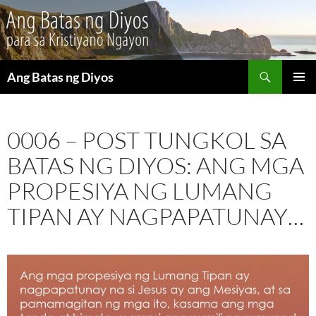
Maghanap
Ang Batas ng Diyos
LUMAKTAW
PANGU
SA
MENU
NILALAMAN
0006 – POST TUNGKOL SA
BATAS NG DIYOS: ANG MGA
PROPESIYA NG LUMANG
TIPAN AY NAGPAPATUNAY…