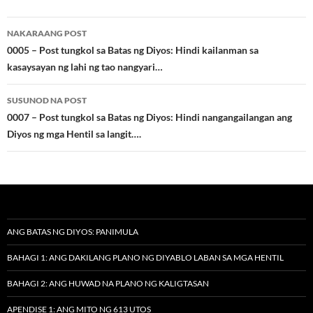
Post
NAKARAANG POST
navigation
0005 – Post tungkol sa Batas ng Diyos: Hindi kailanman sa
kasaysayan ng lahi ng tao nangyari…
SUSUNOD NA POST
0007 – Post tungkol sa Batas ng Diyos: Hindi nangangailangan ang
Diyos ng mga Hentil sa langit….
ANG BATAS NG DIYOS: PANIMULA
BAHAGI 1: ANG DAKILANG PLANO NG DIYABLO LABAN SA MGA HENTIL
BAHAGI 2: ANG HUWAD NA PLANO NG KALIGTASAN
APENDISE 1: ANG MITO NG 613 UTOS