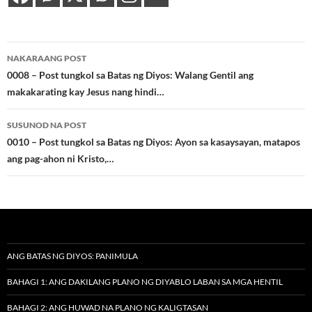
Post
NAKARAANG POST
navigation
0008 – Post tungkol sa Batas ng Diyos: Walang Gentil ang
makakarating kay Jesus nang hindi…
SUSUNOD NA POST
0010 – Post tungkol sa Batas ng Diyos: Ayon sa kasaysayan, matapos
ang pag-ahon ni Kristo,…
ANG BATAS NG DIYOS: PANIMULA
BAHAGI 1: ANG DAKILANG PLANO NG DIYABLO LABAN SA MGA HENTIL
BAHAGI 2: ANG HUWAD NA PLANO NG KALIGTASAN