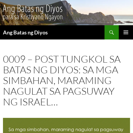
Maghanap
Ang Batas ng Diyos
LUMAKTAW
PANGU
SA
MENU
NILALAMAN
0009 – POST TUNGKOL SA
BATAS NG DIYOS: SA MGA
SIMBAHAN, MARAMING
NAGULAT SA PAGSUWAY
NG ISRAEL…