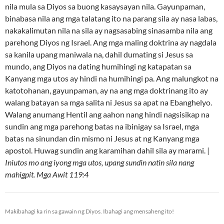
nila mula sa Diyos sa buong kasaysayan nila. Gayunpaman,
binabasa nila ang mga talatang ito na parang sila ay nasa labas,
nakakalimutan nila na sila ay nagsasabing sinasamba nila ang
parehong Diyos ng Israel. Ang mga maling doktrina ay nagdala
sa kanila upang maniwala na, dahil dumating si Jesus sa
mundo, ang Diyos na dating humihingi ng katapatan sa
Kanyang mga utos ay hindi na humihingi pa. Ang malungkot na
katotohanan, gayunpaman, ay na ang mga doktrinang ito ay
walang batayan sa mga salita ni Jesus sa apat na Ebanghelyo.
Walang anumang Hentil ang aahon nang hindi nagsisikap na
sundin ang mga parehong batas na ibinigay sa Israel, mga
batas na sinundan din mismo ni Jesus at ng Kanyang mga
apostol. Huwag sundin ang karamihan dahil sila ay marami. |
Iniutos mo ang iyong mga utos, upang sundin natin sila nang
mahigpit. Mga Awit 119:4
Makibahagi ka rin sa gawain ng Diyos. Ibahagi ang mensaheng ito!