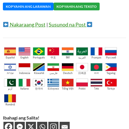
KOPYAHIN ANG LARAWAN
KOPYAHIN ANG TEKSTO
Nakaraang Post
|
Susunod na Post
Español
English
Português
中文
हिंदी
العربية
Français
Русский
עברית
Indonesia
Kiswahili
فارسی
Deutsch
日本語
বাংলা
Tagalog
اُردو
Italiano
한국어
Ελληνικά
Tiếng Việt
Polski
ไทย
Türkçe
Română
Ibahagi ang Salita!