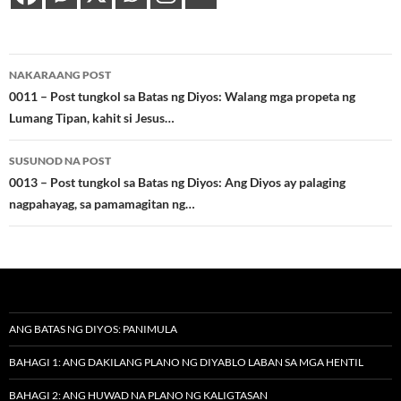
Post
NAKARAANG POST
navigation
0011 – Post tungkol sa Batas ng Diyos: Walang mga propeta ng
Lumang Tipan, kahit si Jesus…
SUSUNOD NA POST
0013 – Post tungkol sa Batas ng Diyos: Ang Diyos ay palaging
nagpahayag, sa pamamagitan ng…
ANG BATAS NG DIYOS: PANIMULA
BAHAGI 1: ANG DAKILANG PLANO NG DIYABLO LABAN SA MGA HENTIL
BAHAGI 2: ANG HUWAD NA PLANO NG KALIGTASAN