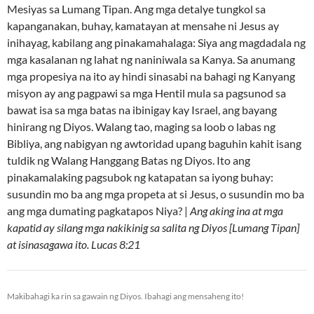
Mesiyas sa Lumang Tipan. Ang mga detalye tungkol sa
kapanganakan, buhay, kamatayan at mensahe ni Jesus ay
inihayag, kabilang ang pinakamahalaga: Siya ang magdadala ng
mga kasalanan ng lahat ng naniniwala sa Kanya. Sa anumang
mga propesiya na ito ay hindi sinasabi na bahagi ng Kanyang
misyon ay ang pagpawi sa mga Hentil mula sa pagsunod sa
bawat isa sa mga batas na ibinigay kay Israel, ang bayang
hinirang ng Diyos. Walang tao, maging sa loob o labas ng
Bibliya, ang nabigyan ng awtoridad upang baguhin kahit isang
tuldik ng Walang Hanggang Batas ng Diyos. Ito ang
pinakamalaking pagsubok ng katapatan sa iyong buhay:
susundin mo ba ang mga propeta at si Jesus, o susundin mo ba
ang mga dumating pagkatapos Niya? |
Ang aking ina at mga
kapatid ay silang mga nakikinig sa salita ng Diyos [Lumang Tipan]
at isinasagawa ito. Lucas 8:21
Makibahagi ka rin sa gawain ng Diyos. Ibahagi ang mensaheng ito!