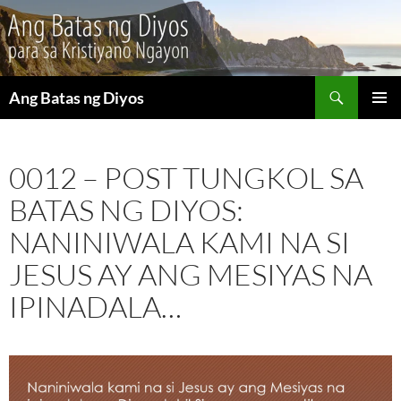
Maghanap
Ang Batas ng Diyos
LUMAKTAW
PANGU
SA
MENU
NILALAMAN
0012 – POST TUNGKOL SA
BATAS NG DIYOS:
NANINIWALA KAMI NA SI
JESUS AY ANG MESIYAS NA
IPINADALA…