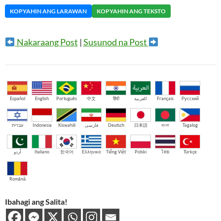
KOPYAHIN ANG LARAWAN
KOPYAHIN ANG TEKSTO
Nakaraang Post
|
Susunod na Post
Español
English
Português
中文
हिंदी
العربية
Français
Русский
עברית
Indonesia
Kiswahili
فارسی
Deutsch
日本語
বাংলা
Tagalog
اُردو
Italiano
한국어
Ελληνικά
Tiếng Việt
Polski
ไทย
Türkçe
Română
Ibahagi ang Salita!