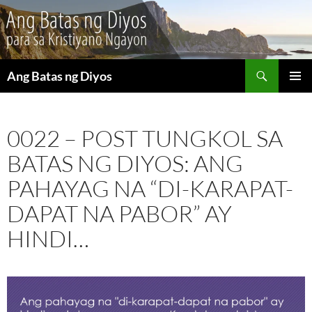
Maghanap
Ang Batas ng Diyos
LUMAKTAW
PANGU
SA
MENU
NILALAMAN
0022 – POST TUNGKOL SA
BATAS NG DIYOS: ANG
PAHAYAG NA “DI-KARAPAT-
DAPAT NA PABOR” AY
HINDI…