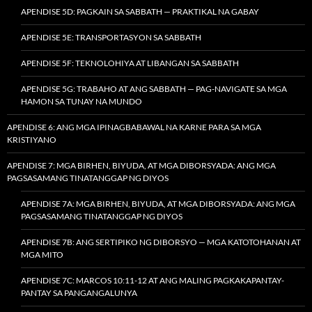
APENDISE 5D: PAGKAIN SA SABBATH — PRAKTIKAL NA GABAY
APENDISE 5E: TRANSPORTASYON SA SABBATH
APENDISE 5F: TEKNOLOHIYA AT LIBANGAN SA SABBATH
APENDISE 5G: TRABAHO AT ANG SABBATH — PAG-NAVIGATE SA MGA
HAMON SA TUNAY NA MUNDO
APENDISE 6: ANG MGA IPINAGBABAWAL NA KARNE PARA SA MGA
KRISTIYANO
APENDISE 7: MGA BIRHEN, BIYUDA, AT MGA DIBORSYADA: ANG MGA
PAGSASAMANG TINATANGGAP NG DIYOS
APENDISE 7A: MGA BIRHEN, BIYUDA, AT MGA DIBORSYADA: ANG MGA
PAGSASAMANG TINATANGGAP NG DIYOS
APENDISE 7B: ANG SERTIPIKO NG DIBORSYO — MGA KATOTOHANAN AT
MGA MITO
APENDISE 7C: MARCOS 10:11-12 AT ANG MALING PAGKAKAPANTAY-
PANTAY SA PANGANGALUNYA