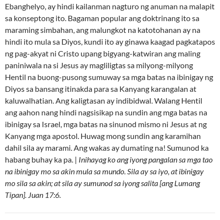
Ebanghelyo, ay hindi kailanman nagturo ng anuman na malapit
sa konseptong ito. Bagaman popular ang doktrinang ito sa
maraming simbahan, ang malungkot na katotohanan ay na
hindi ito mula sa Diyos, kundi ito ay ginawa kaagad pagkatapos
ng pag-akyat ni Cristo upang bigyang-katwiran ang maling
paniniwala na si Jesus ay magliligtas sa milyong-milyong
Hentil na buong-pusong sumuway sa mga batas na ibinigay ng
Diyos sa bansang itinakda para sa Kanyang karangalan at
kaluwalhatian. Ang kaligtasan ay indibidwal. Walang Hentil
ang aahon nang hindi nagsisikap na sundin ang mga batas na
ibinigay sa Israel, mga batas na sinunod mismo ni Jesus at ng
Kanyang mga apostol. Huwag mong sundin ang karamihan
dahil sila ay marami. Ang wakas ay dumating na! Sumunod ka
habang buhay ka pa. |
Inihayag ko ang iyong pangalan sa mga tao
na ibinigay mo sa akin mula sa mundo. Sila ay sa iyo, at ibinigay
mo sila sa akin; at sila ay sumunod sa iyong salita [ang Lumang
Tipan]. Juan 17:6.