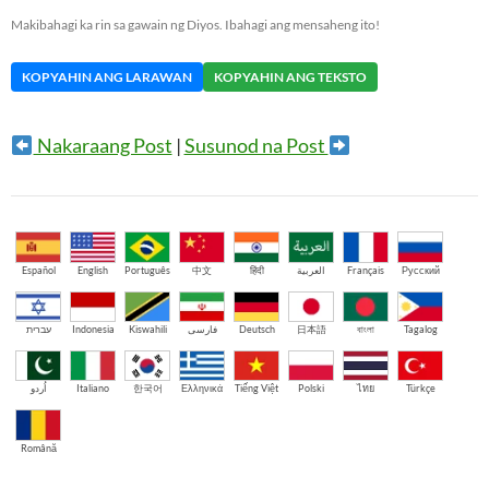
Makibahagi ka rin sa gawain ng Diyos. Ibahagi ang mensaheng ito!
KOPYAHIN ANG LARAWAN
KOPYAHIN ANG TEKSTO
Nakaraang Post
|
Susunod na Post
Español
English
Português
中文
हिंदी
العربية
Français
Русский
עברית
Indonesia
Kiswahili
فارسی
Deutsch
日本語
বাংলা
Tagalog
اُردو
Italiano
한국어
Ελληνικά
Tiếng Việt
Polski
ไทย
Türkçe
Română