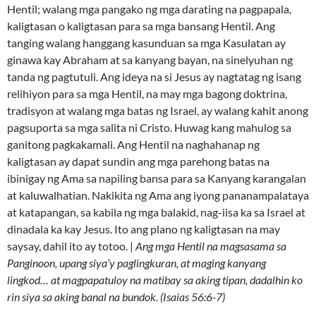
Hentil; walang mga pangako ng mga darating na pagpapala,
kaligtasan o kaligtasan para sa mga bansang Hentil. Ang
tanging walang hanggang kasunduan sa mga Kasulatan ay
ginawa kay Abraham at sa kanyang bayan, na sinelyuhan ng
tanda ng pagtutuli. Ang ideya na si Jesus ay nagtatag ng isang
relihiyon para sa mga Hentil, na may mga bagong doktrina,
tradisyon at walang mga batas ng Israel, ay walang kahit anong
pagsuporta sa mga salita ni Cristo. Huwag kang mahulog sa
ganitong pagkakamali. Ang Hentil na naghahanap ng
kaligtasan ay dapat sundin ang mga parehong batas na
ibinigay ng Ama sa napiling bansa para sa Kanyang karangalan
at kaluwalhatian. Nakikita ng Ama ang iyong pananampalataya
at katapangan, sa kabila ng mga balakid, nag-iisa ka sa Israel at
dinadala ka kay Jesus. Ito ang plano ng kaligtasan na may
saysay, dahil ito ay totoo. |
Ang mga Hentil na magsasama sa
Panginoon, upang siya’y paglingkuran, at maging kanyang
lingkod… at magpapatuloy na matibay sa aking tipan, dadalhin ko
rin siya sa aking banal na bundok. (Isaias 56:6-7)