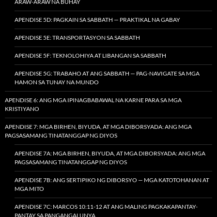
ARAW-ARAW NA BUHAY
APENDISE 5D: PAGKAIN SA SABBATH — PRAKTIKAL NA GABAY
APENDISE 5E: TRANSPORTASYON SA SABBATH
APENDISE 5F: TEKNOLOHIYA AT LIBANGAN SA SABBATH
APENDISE 5G: TRABAHO AT ANG SABBATH — PAG-NAVIGATE SA MGA
HAMON SA TUNAY NA MUNDO
APENDISE 6: ANG MGA IPINAGBABAWAL NA KARNE PARA SA MGA
KRISTIYANO
APENDISE 7: MGA BIRHEN, BIYUDA, AT MGA DIBORSYADA: ANG MGA
PAGSASAMANG TINATANGGAP NG DIYOS
APENDISE 7A: MGA BIRHEN, BIYUDA, AT MGA DIBORSYADA: ANG MGA
PAGSASAMANG TINATANGGAP NG DIYOS
APENDISE 7B: ANG SERTIPIKO NG DIBORSYO — MGA KATOTOHANAN AT
MGA MITO
APENDISE 7C: MARCOS 10:11-12 AT ANG MALING PAGKAKAPANTAY-
PANTAY SA PANGANGALUNYA