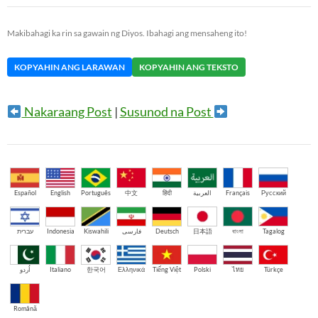
Makibahagi ka rin sa gawain ng Diyos. Ibahagi ang mensaheng ito!
KOPYAHIN ANG LARAWAN
KOPYAHIN ANG TEKSTO
Nakaraang Post
|
Susunod na Post
Español
English
Português
中文
हिंदी
العربية
Français
Русский
עברית
Indonesia
Kiswahili
فارسی
Deutsch
日本語
বাংলা
Tagalog
اُردو
Italiano
한국어
Ελληνικά
Tiếng Việt
Polski
ไทย
Türkçe
Română