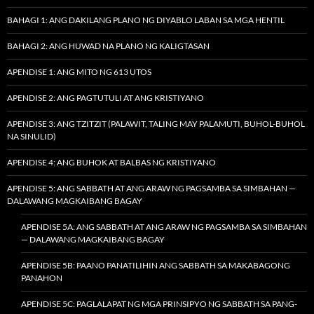
BAHAGI 1: ANG DAKILANG PLANO NG DIYABLO LABAN SA MGA HENTIL
BAHAGI 2: ANG HUWAD NA PLANO NG KALIGTASAN
APENDISE 1: ANG MITO NG 613 UTOS
APENDISE 2: ANG PAGTUTULI AT ANG KRISTIYANO
APENDISE 3: ANG TZITZIT (PALAWIT, TALING MAY PALAMUTI, BUHOL-BUHOL
NA SINULID)
APENDISE 4: ANG BUHOK AT BALBAS NG KRISTIYANO
APENDISE 5: ANG SABBATH AT ANG ARAW NG PAGSAMBA SA SIMBAHAN —
DALAWANG MAGKAIBANG BAGAY
APENDISE 5A: ANG SABBATH AT ANG ARAW NG PAGSAMBA SA SIMBAHAN
— DALAWANG MAGKAIBANG BAGAY
APENDISE 5B: PAANO PANATILIHIN ANG SABBATH SA MAKABAGONG
PANAHON
APENDISE 5C: PAGLALAPAT NG MGA PRINSIPYO NG SABBATH SA PANG-