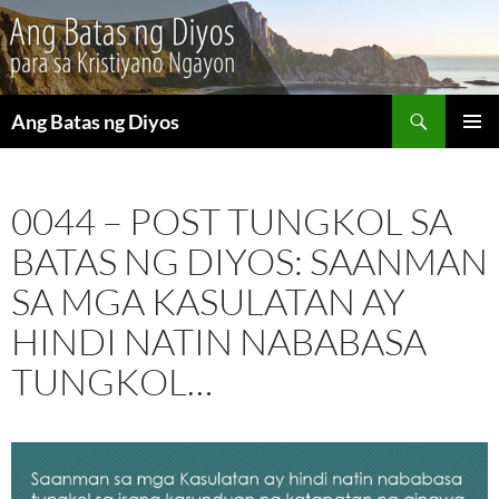
Maghanap
Ang Batas ng Diyos
LUMAKTAW
PANGU
SA
MENU
NILALAMAN
0044 – POST TUNGKOL SA
BATAS NG DIYOS: SAANMAN
SA MGA KASULATAN AY
HINDI NATIN NABABASA
TUNGKOL…