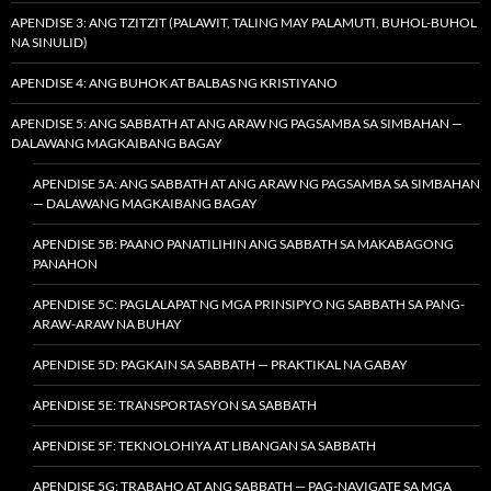
APENDISE 3: ANG TZITZIT (PALAWIT, TALING MAY PALAMUTI, BUHOL-BUHOL
NA SINULID)
APENDISE 4: ANG BUHOK AT BALBAS NG KRISTIYANO
APENDISE 5: ANG SABBATH AT ANG ARAW NG PAGSAMBA SA SIMBAHAN —
DALAWANG MAGKAIBANG BAGAY
APENDISE 5A: ANG SABBATH AT ANG ARAW NG PAGSAMBA SA SIMBAHAN
— DALAWANG MAGKAIBANG BAGAY
APENDISE 5B: PAANO PANATILIHIN ANG SABBATH SA MAKABAGONG
PANAHON
APENDISE 5C: PAGLALAPAT NG MGA PRINSIPYO NG SABBATH SA PANG-
ARAW-ARAW NA BUHAY
APENDISE 5D: PAGKAIN SA SABBATH — PRAKTIKAL NA GABAY
APENDISE 5E: TRANSPORTASYON SA SABBATH
APENDISE 5F: TEKNOLOHIYA AT LIBANGAN SA SABBATH
APENDISE 5G: TRABAHO AT ANG SABBATH — PAG-NAVIGATE SA MGA