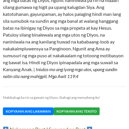
ang mga batas ng Diyos, ngunit naniniwala pa rin na maaari
silang gumawa ng higit pa upang kalugdan Siya. Ang
katotohanan, gayunpaman, ay halos palaging hindi man lang
sila sumubok na sundin ang mga banal at walang hanggang
batas na ibinigay ng Diyos sa mga propeta at kay Hesus.
Patuloy silang binalewala ang mga utos ng Diyos, na
naniniwala na ang kanilang huwad na kababaang-loob ay
nakakaimpluwensya sa Panginoon. Ngunit ang Ama ay
sumusuri ng mga puso at nakakaalam ng totoong motibasyon
ng bawat isa. Hindi ng Diyos ipinapadala ang mga suwail sa
Kanyang Anak. |
Iniutos mo ang iyong mga utos, upang sundin
natin sila nang mahigpit. Mga Awit 119:4
Makibahagi ka rin sa gawain ng Diyos. Ibahagi ang mensaheng ito!
KOPYAHIN ANG LARAWAN
KOPYAHIN ANG TEKSTO