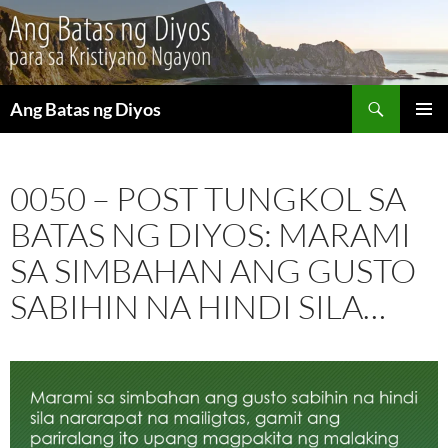
Maghanap
Ang Batas ng Diyos
LUMAKTAW
PANGU
SA
MENU
NILALAMAN
0050 – POST TUNGKOL SA
BATAS NG DIYOS: MARAMI
SA SIMBAHAN ANG GUSTO
SABIHIN NA HINDI SILA…