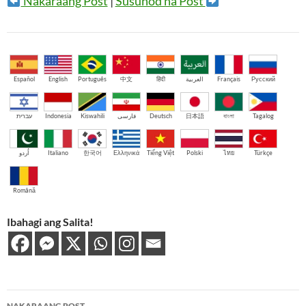
Nakaraang Post
|
Susunod na Post
Español
English
Português
中文
हिंदी
العربية
Français
Русский
עברית
Indonesia
Kiswahili
فارسی
Deutsch
日本語
বাংলা
Tagalog
اُردو
Italiano
한국어
Ελληνικά
Tiếng Việt
Polski
ไทย
Türkçe
Română
Ibahagi ang Salita!
Post
NAKARAANG POST