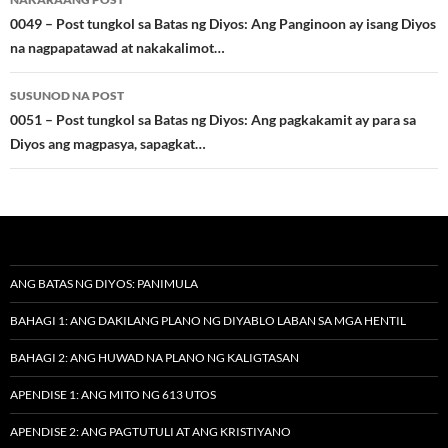
navigation
0049 – Post tungkol sa Batas ng Diyos: Ang Panginoon ay isang Diyos
na nagpapatawad at nakakalimot…
SUSUNOD NA POST
0051 – Post tungkol sa Batas ng Diyos: Ang pagkakamit ay para sa
Diyos ang magpasya, sapagkat…
ANG BATAS NG DIYOS: PANIMULA
BAHAGI 1: ANG DAKILANG PLANO NG DIYABLO LABAN SA MGA HENTIL
BAHAGI 2: ANG HUWAD NA PLANO NG KALIGTASAN
APENDISE 1: ANG MITO NG 613 UTOS
APENDISE 2: ANG PAGTUTULI AT ANG KRISTIYANO