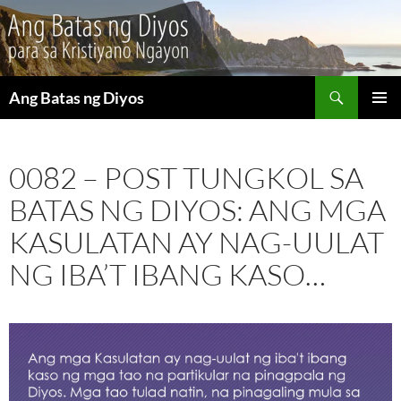
Maghanap
Ang Batas ng Diyos
LUMAKTAW
PANGU
SA
MENU
NILALAMAN
0082 – POST TUNGKOL SA
BATAS NG DIYOS: ANG MGA
KASULATAN AY NAG-UULAT
NG IBA’T IBANG KASO…