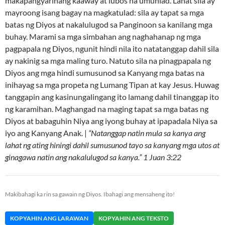
makapangyarihang kaaway at lubos na umunlad. Lahat sila ay
mayroong isang bagay na magkatulad: sila ay tapat sa mga
batas ng Diyos at nakalulugod sa Panginoon sa kanilang mga
buhay. Marami sa mga simbahan ang naghahanap ng mga
pagpapala ng Diyos, ngunit hindi nila ito natatanggap dahil sila
ay nakinig sa mga maling turo. Natuto sila na pinagpapala ng
Diyos ang mga hindi sumusunod sa Kanyang mga batas na
inihayag sa mga propeta ng Lumang Tipan at kay Jesus. Huwag
tanggapin ang kasinungalingang ito lamang dahil tinanggap ito
ng karamihan. Maghangad na maging tapat sa mga batas ng
Diyos at babaguhin Niya ang iyong buhay at ipapadala Niya sa
iyo ang Kanyang Anak. |
“Natanggap natin mula sa kanya ang
lahat ng ating hiningi dahil sumusunod tayo sa kanyang mga utos at
ginagawa natin ang nakalulugod sa kanya.” 1 Juan 3:22
Makibahagi ka rin sa gawain ng Diyos. Ibahagi ang mensaheng ito!
KOPYAHIN ANG LARAWAN
KOPYAHIN ANG TEKSTO