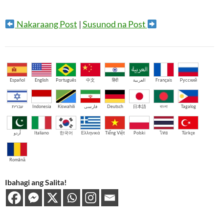
Nakaraang Post
|
Susunod na Post
Español
English
Português
中文
हिंदी
العربية
Français
Русский
עברית
Indonesia
Kiswahili
فارسی
Deutsch
日本語
বাংলা
Tagalog
اُردو
Italiano
한국어
Ελληνικά
Tiếng Việt
Polski
ไทย
Türkçe
Română
Ibahagi ang Salita!