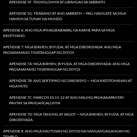
APENDISE 5F: TEKNOLOHIYA AT LIBANGAN SA SABBATH
APENDISE 5G: TRABAHO AT ANG SABBATH — PAG-NAVIGATE SA MGA
HAMON SA TUNAY NA MUNDO
APENDISE 6: ANG MGA IPINAGBABAWAL NA KARNE PARA SA MGA
KRISTIYANO
APENDISE 7: MGA BIRHEN, BIYUDA, AT MGA DIBORSYADA: ANG MGA
PAGSASAMANG TINATANGGAP NG DIYOS
APENDISE 7A: MGA BIRHEN, BIYUDA, AT MGA DIBORSYADA: ANG MGA
PAGSASAMANG TINATANGGAP NG DIYOS
APENDISE 7B: ANG SERTIPIKO NG DIBORSYO — MGA KATOTOHANAN AT
MGA MITO
APENDISE 7C: MARCOS 10:11-12 AT ANG MALING PAGKAKAPANTAY-
PANTAY SA PANGANGALUNYA
APENDISE 7D: MGA TANONG AT SAGOT — MGA BIRHEN, BIYUDA, AT MGA
DIBORSYADA
APENDISE 8: ANG MGA KAUTUSAN NG DIYOS NA NANGANGAILANGAN NG
TEMPLO