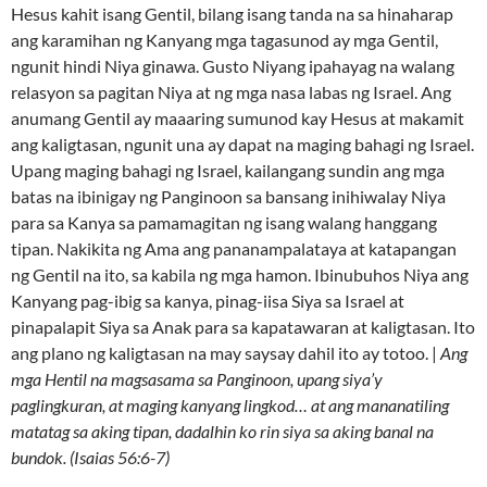
Hesus kahit isang Gentil, bilang isang tanda na sa hinaharap
ang karamihan ng Kanyang mga tagasunod ay mga Gentil,
ngunit hindi Niya ginawa. Gusto Niyang ipahayag na walang
relasyon sa pagitan Niya at ng mga nasa labas ng Israel. Ang
anumang Gentil ay maaaring sumunod kay Hesus at makamit
ang kaligtasan, ngunit una ay dapat na maging bahagi ng Israel.
Upang maging bahagi ng Israel, kailangang sundin ang mga
batas na ibinigay ng Panginoon sa bansang inihiwalay Niya
para sa Kanya sa pamamagitan ng isang walang hanggang
tipan. Nakikita ng Ama ang pananampalataya at katapangan
ng Gentil na ito, sa kabila ng mga hamon. Ibinubuhos Niya ang
Kanyang pag-ibig sa kanya, pinag-iisa Siya sa Israel at
pinapalapit Siya sa Anak para sa kapatawaran at kaligtasan. Ito
ang plano ng kaligtasan na may saysay dahil ito ay totoo. |
Ang
mga Hentil na magsasama sa Panginoon, upang siya’y
paglingkuran, at maging kanyang lingkod… at ang mananatiling
matatag sa aking tipan, dadalhin ko rin siya sa aking banal na
bundok. (Isaias 56:6-7)