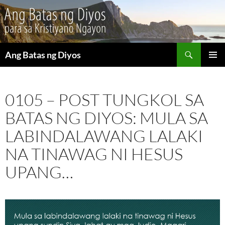
Maghanap
Ang Batas ng Diyos
LUMAKTAW
PANGU
SA
MENU
NILALAMAN
0105 – POST TUNGKOL SA
BATAS NG DIYOS: MULA SA
LABINDALAWANG LALAKI
NA TINAWAG NI HESUS
UPANG…