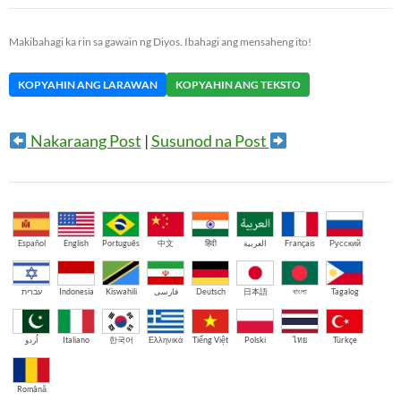
Makibahagi ka rin sa gawain ng Diyos. Ibahagi ang mensaheng ito!
KOPYAHIN ANG LARAWAN
KOPYAHIN ANG TEKSTO
Nakaraang Post
|
Susunod na Post
Español
English
Português
中文
हिंदी
العربية
Français
Русский
עברית
Indonesia
Kiswahili
فارسی
Deutsch
日本語
বাংলা
Tagalog
اُردو
Italiano
한국어
Ελληνικά
Tiếng Việt
Polski
ไทย
Türkçe
Română