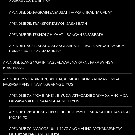
ARAW-ARAW NA BUHAY
APENDISE 5D: PAGKAIN SA SABBATH — PRAKTIKAL NA GABAY
APENDISE 5E: TRANSPORTASYON SA SABBATH
APENDISE 5F: TEKNOLOHIYA AT LIBANGAN SA SABBATH
APENDISE 5G: TRABAHO AT ANG SABBATH — PAG-NAVIGATE SA MGA
HAMON SA TUNAY NA MUNDO
APENDISE 6: ANG MGA IPINAGBABAWAL NA KARNE PARA SA MGA
KRISTIYANO
APENDISE 7: MGA BIRHEN, BIYUDA, AT MGA DIBORSYADA: ANG MGA
PAGSASAMANG TINATANGGAP NG DIYOS
APENDISE 7A: MGA BIRHEN, BIYUDA, AT MGA DIBORSYADA: ANG MGA
PAGSASAMANG TINATANGGAP NG DIYOS
APENDISE 7B: ANG SERTIPIKO NG DIBORSYO — MGA KATOTOHANAN AT
MGA MITO
APENDISE 7C: MARCOS 10:11-12 AT ANG MALING PAGKAKAPANTAY-
PANTAY SA PANGANGALUNYA