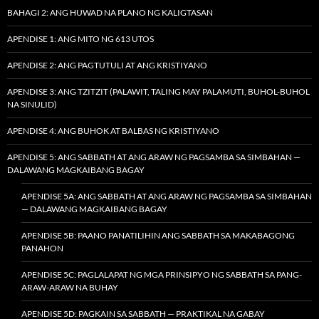
BAHAGI 2: ANG HUWAD NA PLANO NG KALIGTASAN
APENDISE 1: ANG MITO NG 613 UTOS
APENDISE 2: ANG PAGTUTULI AT ANG KRISTIYANO
APENDISE 3: ANG TZITZIT (PALAWIT, TALING MAY PALAMUTI, BUHOL-BUHOL
NA SINULID)
APENDISE 4: ANG BUHOK AT BALBAS NG KRISTIYANO
APENDISE 5: ANG SABBATH AT ANG ARAW NG PAGSAMBA SA SIMBAHAN —
DALAWANG MAGKAIBANG BAGAY
APENDISE 5A: ANG SABBATH AT ANG ARAW NG PAGSAMBA SA SIMBAHAN
— DALAWANG MAGKAIBANG BAGAY
APENDISE 5B: PAANO PANATILIHIN ANG SABBATH SA MAKABAGONG
PANAHON
APENDISE 5C: PAGLALAPAT NG MGA PRINSIPYO NG SABBATH SA PANG-
ARAW-ARAW NA BUHAY
APENDISE 5D: PAGKAIN SA SABBATH — PRAKTIKAL NA GABAY