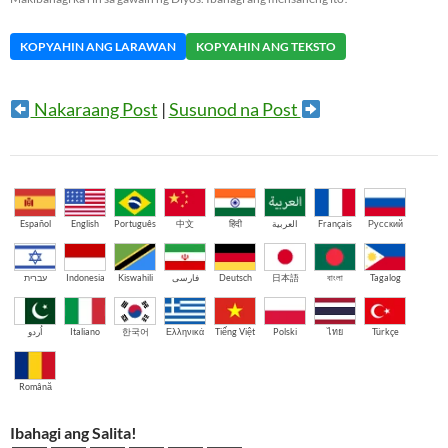
KOPYAHIN ANG LARAWAN
KOPYAHIN ANG TEKSTO
Nakaraang Post
|
Susunod na Post
Español
English
Português
中文
हिंदी
العربية
Français
Русский
עברית
Indonesia
Kiswahili
فارسی
Deutsch
日本語
বাংলা
Tagalog
اُردو
Italiano
한국어
Ελληνικά
Tiếng Việt
Polski
ไทย
Türkçe
Română
Ibahagi ang Salita!