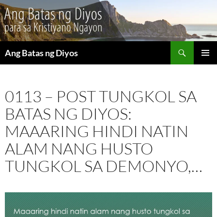
Maghanap
Ang Batas ng Diyos
LUMAKTAW
PANGU
SA
MENU
NILALAMAN
0113 – POST TUNGKOL SA
BATAS NG DIYOS:
MAAARING HINDI NATIN
ALAM NANG HUSTO
TUNGKOL SA DEMONYO,…