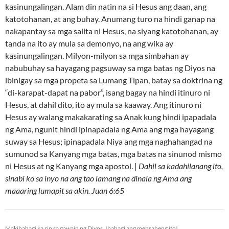
kasinungalingan. Alam din natin na si Hesus ang daan, ang
katotohanan, at ang buhay. Anumang turo na hindi ganap na
nakapantay sa mga salita ni Hesus, na siyang katotohanan, ay
tanda na ito ay mula sa demonyo, na ang wika ay
kasinungalingan. Milyon-milyon sa mga simbahan ay
nabubuhay sa hayagang pagsuway sa mga batas ng Diyos na
ibinigay sa mga propeta sa Lumang Tipan, batay sa doktrina ng
“di-karapat-dapat na pabor”, isang bagay na hindi itinuro ni
Hesus, at dahil dito, ito ay mula sa kaaway. Ang itinuro ni
Hesus ay walang makakarating sa Anak kung hindi ipapadala
ng Ama, ngunit hindi ipinapadala ng Ama ang mga hayagang
suway sa Hesus; ipinapadala Niya ang mga naghahangad na
sumunod sa Kanyang mga batas, mga batas na sinunod mismo
ni Hesus at ng Kanyang mga apostol. |
Dahil sa kadahilanang ito,
sinabi ko sa inyo na ang tao lamang na dinala ng Ama ang
maaaring lumapit sa akin. Juan 6:65
Makibahagi ka rin sa gawain ng Diyos. Ibahagi ang mensaheng ito!