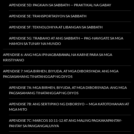
APENDISE 5D: PAGKAIN SA SABBATH — PRAKTIKAL NA GABAY
APENDISE 5E: TRANSPORTASYON SA SABBATH
APENDISE 5F: TEKNOLOHIYA AT LIBANGAN SA SABBATH
APENDISE 5G: TRABAHO AT ANG SABBATH — PAG-NAVIGATE SA MGA
HAMON SA TUNAY NA MUNDO
APENDISE 6: ANG MGA IPINAGBABAWAL NA KARNE PARA SA MGA
KRISTIYANO
APENDISE 7: MGA BIRHEN, BIYUDA, AT MGA DIBORSYADA: ANG MGA
PAGSASAMANG TINATANGGAP NG DIYOS
APENDISE 7A: MGA BIRHEN, BIYUDA, AT MGA DIBORSYADA: ANG MGA
PAGSASAMANG TINATANGGAP NG DIYOS
APENDISE 7B: ANG SERTIPIKO NG DIBORSYO — MGA KATOTOHANAN AT
MGA MITO
APENDISE 7C: MARCOS 10:11-12 AT ANG MALING PAGKAKAPANTAY-
PANTAY SA PANGANGALUNYA