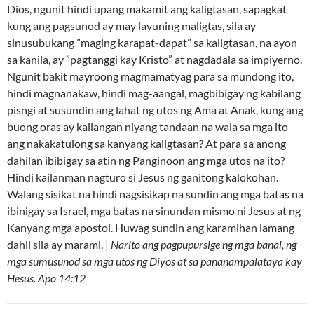
Dios, ngunit hindi upang makamit ang kaligtasan, sapagkat
kung ang pagsunod ay may layuning maligtas, sila ay
sinusubukang ”maging karapat-dapat” sa kaligtasan, na ayon
sa kanila, ay ”pagtanggi kay Kristo” at nagdadala sa impiyerno.
Ngunit bakit mayroong magmamatyag para sa mundong ito,
hindi magnanakaw, hindi mag-aangal, magbibigay ng kabilang
pisngi at susundin ang lahat ng utos ng Ama at Anak, kung ang
buong oras ay kailangan niyang tandaan na wala sa mga ito
ang nakakatulong sa kanyang kaligtasan? At para sa anong
dahilan ibibigay sa atin ng Panginoon ang mga utos na ito?
Hindi kailanman nagturo si Jesus ng ganitong kalokohan.
Walang sisikat na hindi nagsisikap na sundin ang mga batas na
ibinigay sa Israel, mga batas na sinundan mismo ni Jesus at ng
Kanyang mga apostol. Huwag sundin ang karamihan lamang
dahil sila ay marami. |
Narito ang pagpupursige ng mga banal, ng
mga sumusunod sa mga utos ng Diyos at sa pananampalataya kay
Hesus. Apo 14:12