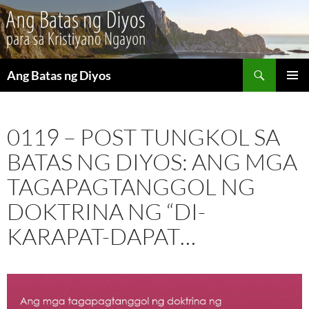
Maghanap
Ang Batas ng Diyos
LUMAKTAW
PANGU
SA
MENU
NILALAMAN
0119 – POST TUNGKOL SA
BATAS NG DIYOS: ANG MGA
TAGAPAGTANGGOL NG
DOKTRINA NG “DI-
KARAPAT-DAPAT…