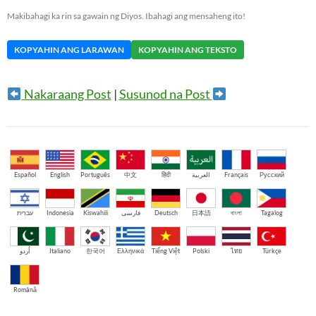
Makibahagi ka rin sa gawain ng Diyos. Ibahagi ang mensaheng ito!
KOPYAHIN ANG LARAWAN
KOPYAHIN ANG TEKSTO
Nakaraang Post
|
Susunod na Post
Español
English
Português
中文
हिंदी
العربية
Français
Русский
עברית
Indonesia
Kiswahili
فارسی
Deutsch
日本語
বাংলা
Tagalog
اُردو
Italiano
한국어
Ελληνικά
Tiếng Việt
Polski
ไทย
Türkçe
Română