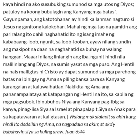
kaya hindi na ako susubuking sumunod sa mga utos ng Diyos;
patuloy na koong bubulagin ang Kanyang mga batas”.
Gayunpaman, ang katotohanan ay hindi kailanman nagturo si
Jesus ng ganitong kalokohan. Mahal ng mga tao na gamitin ang
pariralang ito dahil naghahatid ito ng isang imahe ng
kababaang-loob, ngunit, sa loob-looban, ayaw nilang sundin
ang makipot na daan na naghahatid sa buhay na walang
hanggan. Maaari nilang linlangin ang iba, ngunit hindi nila
malilinlang ang Diyos, na sumisiyasat sa mga puso. Ang Hentil
na nais mailigtas ni Cristo ay dapat sumunod sa mga parehong
batas na ibinigay ng Ama sa piling bansa para sa Kanyang
karangalan at kaluwalhatian. Nakikita ng Ama ang
pananampalataya at katapangan ng Hentil na ito, sa kabila ng
mga pagsubok. Ibinubuhos Niya ang Kanyang pag-ibig sa
kanya, pinag-iisa Siya sa Israel at pinapalapit Siya sa Anak para
sa kapatawaran at kaligtasan. |
Walang makalalapit sa akin kung
hindi ito dadalhin ng Ama, na nagpadala sa akin; at ako’y
bubuhayin siya sa huling araw. Juan 6:44