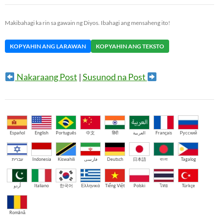
Makibahagi ka rin sa gawain ng Diyos. Ibahagi ang mensaheng ito!
KOPYAHIN ANG LARAWAN
KOPYAHIN ANG TEKSTO
Nakaraang Post
|
Susunod na Post
Español
English
Português
中文
हिंदी
العربية
Français
Русский
עברית
Indonesia
Kiswahili
فارسی
Deutsch
日本語
বাংলা
Tagalog
اُردو
Italiano
한국어
Ελληνικά
Tiếng Việt
Polski
ไทย
Türkçe
Română