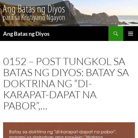
Maghanap
Ang Batas ng Diyos
LUMAKTAW
PANGU
SA
MENU
NILALAMAN
0152 – POST TUNGKOL SA
BATAS NG DIYOS: BATAY SA
DOKTRINA NG “DI-
KARAPAT-DAPAT NA
PABOR”,…