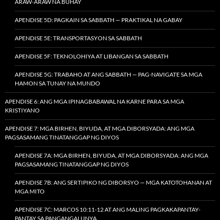
ARAW-ARAW NA BUHAY
APENDISE 5D: PAGKAIN SA SABBATH — PRAKTIKAL NA GABAY
APENDISE 5E: TRANSPORTASYON SA SABBATH
APENDISE 5F: TEKNOLOHIYA AT LIBANGAN SA SABBATH
APENDISE 5G: TRABAHO AT ANG SABBATH — PAG-NAVIGATE SA MGA
HAMON SA TUNAY NA MUNDO
APENDISE 6: ANG MGA IPINAGBABAWAL NA KARNE PARA SA MGA
KRISTIYANO
APENDISE 7: MGA BIRHEN, BIYUDA, AT MGA DIBORSYADA: ANG MGA
PAGSASAMANG TINATANGGAP NG DIYOS
APENDISE 7A: MGA BIRHEN, BIYUDA, AT MGA DIBORSYADA: ANG MGA
PAGSASAMANG TINATANGGAP NG DIYOS
APENDISE 7B: ANG SERTIPIKO NG DIBORSYO — MGA KATOTOHANAN AT
MGA MITO
APENDISE 7C: MARCOS 10:11-12 AT ANG MALING PAGKAKAPANTAY-
PANTAY SA PANGANGALUNYA