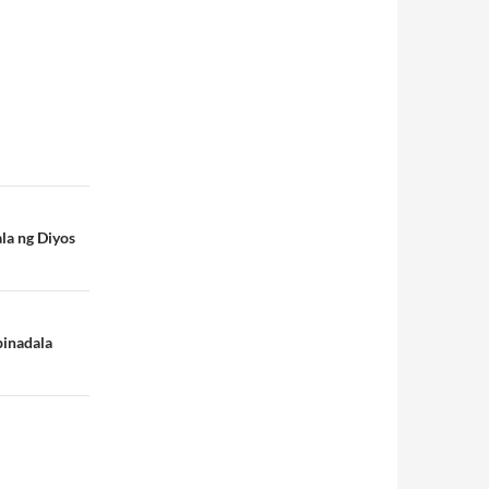
la ng Diyos
pinadala