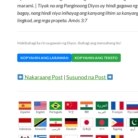
marami. |
Tiyak na ang Panginoong Diyos ay hindi gagawa n
bagay, nang hindi niya inihayag ang kanyang lihim sa kanyan
lingkod, ang mga propeta. Amós 3:7
Makibahagi ka rin sa gawain ng Diyos. Ibahagi ang mensaheng ito!
KOPYAHIN ANG LARAWAN
KOPYAHIN ANG TEKSTO
Nakaraang Post
|
Susunod na Post
Español
English
Português
中文
हिंदी
العربية
Français
Русски
Indonesia
Kiswahili
فارسی
Deutsch
日本語
বাংলা
Tagalog
اُردو