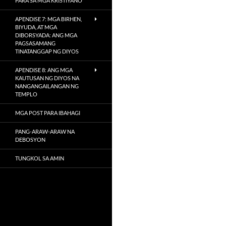
PARA SA MGA KRISTIYANO
APENDISE 7: MGA BIRHEN,
BIYUDA, AT MGA
DIBORSYADA: ANG MGA
PAGSASAMANG
TINATANGGAP NG DIYOS
APENDISE 8: ANG MGA
KAUTUSAN NG DIYOS NA
NANGANGAILANGAN NG
TEMPLO
MGA POST PARA IBAHAGI
PANG-ARAW-ARAW NA
DEBOSYON
TUNGKOL SA AMIN