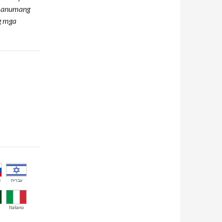
g anumang
g mga
й
עברית
Italiano