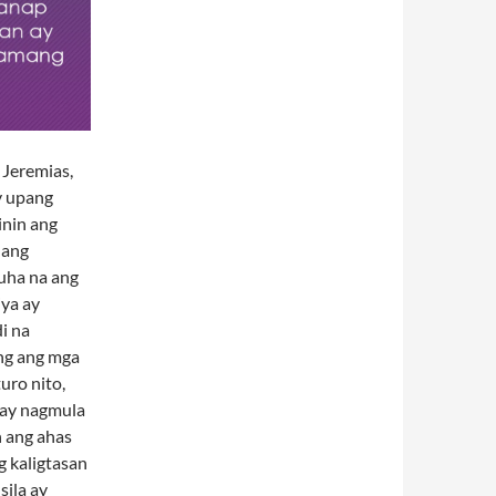
 Jeremias,
y upang
inin ang
 ang
uha na ang
iya ay
i na
ung ang mga
uro nito,
 ay nagmula
n ang ahas
g kaligtasan
sila ay