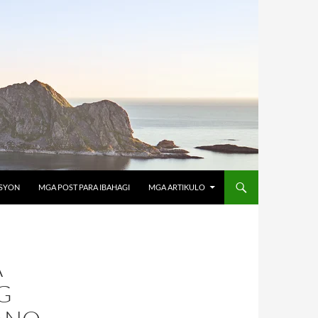
OSYON
MGA POST PARA IBAHAGI
MGA ARTIKULO
A
G