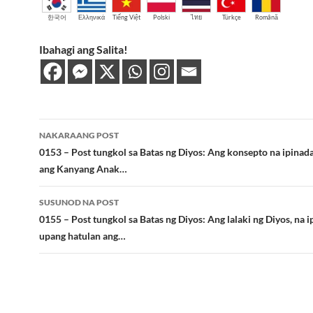
한국어
Ελληνικά
Tiếng Việt
Polski
ไทย
Türkçe
Română
Ibahagi ang Salita!
Post
NAKARAANG POST
navigation
0153 – Post tungkol sa Batas ng Diyos: Ang konsepto na ipinada
ang Kanyang Anak…
SUSUNOD NA POST
0155 – Post tungkol sa Batas ng Diyos: Ang lalaki ng Diyos, na i
upang hatulan ang…