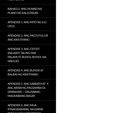
BAHAGI 2: ANG HUWAD NA
PLANO NG KALIGTASAN
APENDISE 1: ANG MITO NG 613
UTOS
APENDISE 2: ANG PAGTUTULI AT
ANG KRISTIYANO
APENDISE 3: ANG TZITZIT
(PALAWIT, TALING MAY
PALAMUTI, BUHOL-BUHOL NA
SINULID)
APENDISE 4: ANG BUHOK AT
BALBAS NG KRISTIYANO
APENDISE 5: ANG SABBATH AT
ANG ARAW NG PAGSAMBA SA
SIMBAHAN — DALAWANG
MAGKAIBANG BAGAY
APENDISE 6: ANG MGA
IPINAGBABAWAL NA KARNE