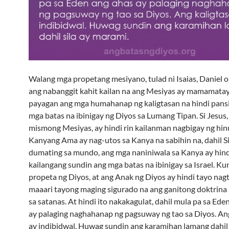
Walang mga propetang mesiyano, tulad ni Isaias, Daniel o
ang nabanggit kahit kailan na ang Mesiyas ay mamamata
payagan ang mga humahanap ng kaligtasan na hindi pans
mga batas na ibinigay ng Diyos sa Lumang Tipan. Si Jesus,
mismong Mesiyas, ay hindi rin kailanman nagbigay ng hin
Kanyang Ama ay nag-utos sa Kanya na sabihin na, dahil S
dumating sa mundo, ang mga naniniwala sa Kanya ay hind
kailangang sundin ang mga batas na ibinigay sa Israel. K
propeta ng Diyos, at ang Anak ng Diyos ay hindi tayo nagt
maaari tayong maging sigurado na ang ganitong doktrina
sa satanas. At hindi ito nakakagulat, dahil mula pa sa Ede
ay palaging naghahanap ng pagsuway ng tao sa Diyos. An
ay indibidwal. Huwag sundin ang karamihan lamang dahil 