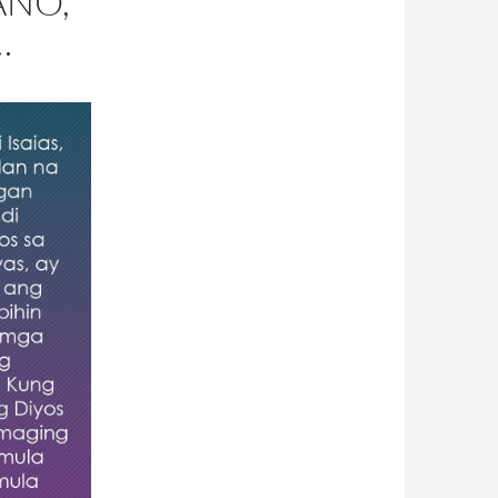
ANO,
…