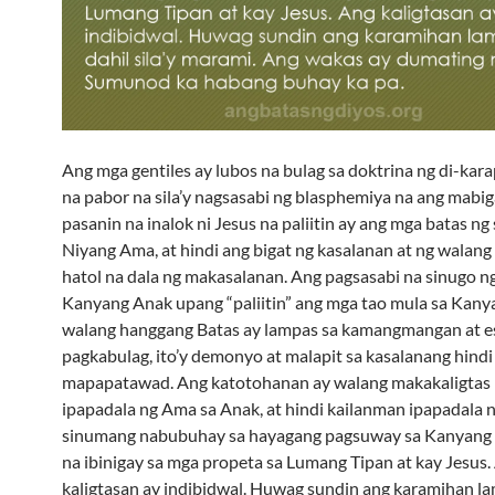
Ang mga gentiles ay lubos na bulag sa doktrina ng di-kar
na pabor na sila’y nagsasabi ng blasphemiya na ang mabig
pasanin na inalok ni Jesus na paliitin ay ang mga batas ng s
Niyang Ama, at hindi ang bigat ng kasalanan at ng walan
hatol na dala ng makasalanan. Ang pagsasabi na sinugo n
Kanyang Anak upang “paliitin” ang mga tao mula sa Kany
walang hanggang Batas ay lampas sa kamangmangan at es
pagkabulag, ito’y demonyo at malapit sa kasalanang hindi
mapapatawad. Ang katotohanan ay walang makakaligtas 
ipapadala ng Ama sa Anak, at hindi kailanman ipapadala
sinumang nabubuhay sa hayagang pagsuway sa Kanyang
na ibinigay sa mga propeta sa Lumang Tipan at kay Jesus.
kaligtasan ay indibidwal. Huwag sundin ang karamihan la