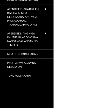
PARA SA MGA KRISTIYANO
APENDISE 7: MGA BIRHEN,
BIYUDA, AT MGA
DIBORSYADA: ANG MGA
PAGSASAMANG
TINATANGGAP NG DIYOS
APENDISE 8: ANG MGA
KAUTUSAN NG DIYOS NA
NANGANGAILANGAN NG
TEMPLO
MGA POST PARA IBAHAGI
PANG-ARAW-ARAW NA
DEBOSYON
TUNGKOL SA AMIN