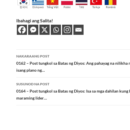
한국어
Ελληνικά
Tiếng Việt
Polski
ไทย
Türkçe
Română
Ibahagi ang Salita!
Post
NAKARAANG POST
navigation
0162 – Post tungkol sa Batas ng Diyos: Ang pahayag na nilikha 
isang plano ng…
SUSUNOD NA POST
0164 – Post tungkol sa Batas ng Diyos: Isa sa mga dahilan kung
maraming lider…