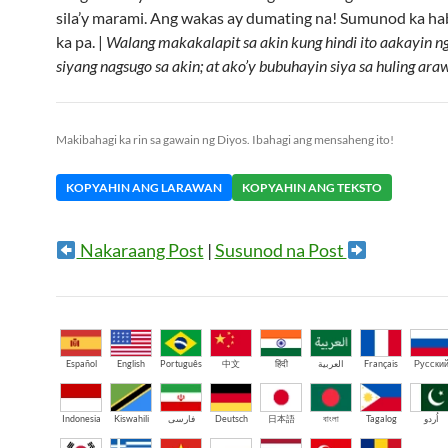
sila’y marami. Ang wakas ay dumating na! Sumunod ka h
ka pa. |
Walang makakalapit sa akin kung hindi ito aakayin n
siyang nagsugo sa akin; at ako’y bubuhayin siya sa huling ara
Makibahagi ka rin sa gawain ng Diyos. Ibahagi ang mensaheng ito!
KOPYAHIN ANG LARAWAN
KOPYAHIN ANG TEKSTO
Nakaraang Post
|
Susunod na Post
Español
English
Português
中文
हिंदी
العربية
Français
Русски
Indonesia
Kiswahili
فارسی
Deutsch
日本語
বাংলা
Tagalog
اُردو