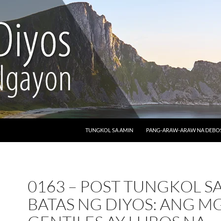
LUMAKTAW SA NILALAMAN
TUNGKOL SA AMIN
PANG-ARAW-ARAW NA DEB
0163 – POST TUNGKOL S
BATAS NG DIYOS: ANG M