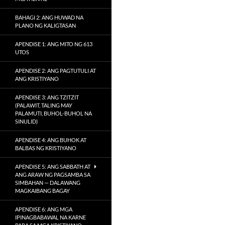
BAHAGI 2: ANG HUWAD NA
PLANO NG KALIGTASAN
APENDISE 1: ANG MITO NG 613
UTOS
APENDISE 2: ANG PAGTUTULI AT
ANG KRISTIYANO
APENDISE 3: ANG TZITZIT
(PALAWIT, TALING MAY
PALAMUTI, BUHOL-BUHOL NA
SINULID)
APENDISE 4: ANG BUHOK AT
BALBAS NG KRISTIYANO
APENDISE 5: ANG SABBATH AT
ANG ARAW NG PAGSAMBA SA
SIMBAHAN — DALAWANG
MAGKAIBANG BAGAY
APENDISE 6: ANG MGA
IPINAGBABAWAL NA KARNE