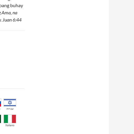
abang buhay
g Ama, na
w. Juan 6:44
й
עברית
Italiano