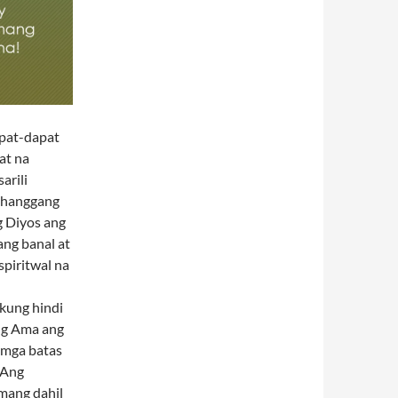
apat-dapat
at na
arili
g hanggang
g Diyos ang
ang banal at
piritwal na
kung hindi
 ng Ama ang
 mga batas
 Ang
mang dahil