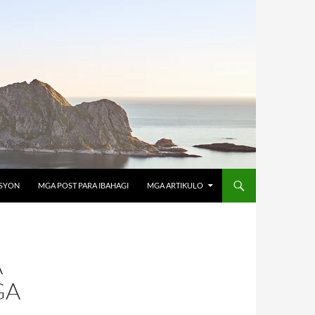
OSYON
MGA POST PARA IBAHAGI
MGA ARTIKULO
A
GA