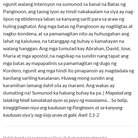
ngunit walang intensyon na sumunod sa banal na Batas ng
Panginoon, ang taong iyon ay hindi nakakaalam na siya ay nag-
iipon ng ebidensya laban sa kanyang sarili para sa araw ng
huling paghatol. Ang mga batas ng Panginoon ay nagliligtas at
nagko-kondena, at sa pamamagitan nito ay huhusgahan ang
lahat ng kaluluwa, na tatanggap ng buhay o kamatayan na
walang hanggan. Ang mga tumulad kay Abrahan, David, Jose,
Maria at mga apostol, na nagsikap na sundin nang tapat ang
mga batas ay mapapalinis sa pamamagitan ng dugo ng
Kordero, ngunit ang mga hindi ito pinapansin ay magdadala ng
kanilang sariling kasalanan. Huwag mong sundin ang
karamihan lamang dahil sila ay marami. Ang wakas ay
dumating na! Sumunod ka habang buhay ka pa. |
Mapalad ang
lalaking hindi lumalakad ayon sa payo ng masasama… Sa halip,
kinagigiliwan niya ang kautusan ng Panginoon, at sa kanyang
kautusan siya’y nag-iisip araw at gabi. Awit 1:1-2
Makibahagi ka rin sa gawain ng Diyos. Ibahagi ang mensaheng ito!