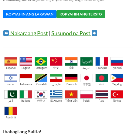
KOPYAHIN ANG LARAWAN
KOPYAHIN ANG TEKSTO
Nakaraang Post
|
Susunod na Post
Español
English
Português
中文
हिंदी
العربية
Français
Русский
עברית
Indonesia
Kiswahili
فارسی
Deutsch
日本語
বাংলা
Tagalog
اُردو
Italiano
한국어
Ελληνικά
Tiếng Việt
Polski
ไทย
Türkçe
Română
Ibahagi ang Salita!