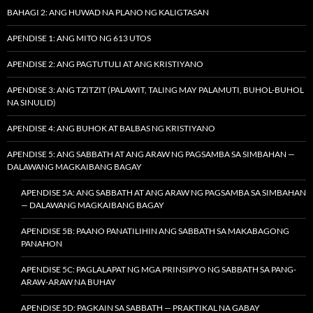
BAHAGI 2: ANG HUWAD NA PLANO NG KALIGTASAN
APENDISE 1: ANG MITO NG 613 UTOS
APENDISE 2: ANG PAGTUTULI AT ANG KRISTIYANO
APENDISE 3: ANG TZITZIT (PALAWIT, TALING MAY PALAMUTI, BUHOL-BUHOL
NA SINULID)
APENDISE 4: ANG BUHOK AT BALBAS NG KRISTIYANO
APENDISE 5: ANG SABBATH AT ANG ARAW NG PAGSAMBA SA SIMBAHAN —
DALAWANG MAGKAIBANG BAGAY
APENDISE 5A: ANG SABBATH AT ANG ARAW NG PAGSAMBA SA SIMBAHAN
— DALAWANG MAGKAIBANG BAGAY
APENDISE 5B: PAANO PANATILIHIN ANG SABBATH SA MAKABAGONG
PANAHON
APENDISE 5C: PAGLALAPAT NG MGA PRINSIPYO NG SABBATH SA PANG-
ARAW-ARAW NA BUHAY
APENDISE 5D: PAGKAIN SA SABBATH — PRAKTIKAL NA GABAY