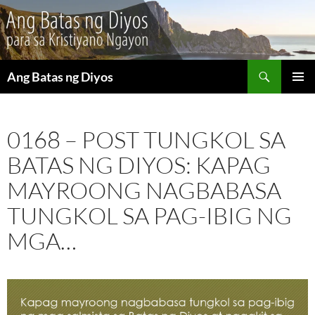
Maghanap
Ang Batas ng Diyos
LUMAKTAW
PANGU
SA
MENU
NILALAMAN
0168 – POST TUNGKOL SA
BATAS NG DIYOS: KAPAG
MAYROONG NAGBABASA
TUNGKOL SA PAG-IBIG NG
MGA…