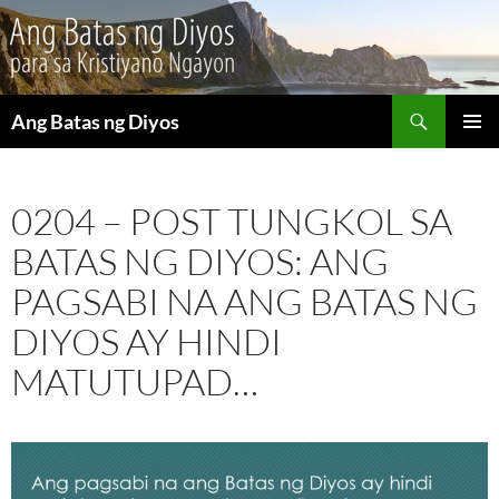
Maghanap
Ang Batas ng Diyos
LUMAKTAW
PANGU
SA
MENU
NILALAMAN
0204 – POST TUNGKOL SA
BATAS NG DIYOS: ANG
PAGSABI NA ANG BATAS NG
DIYOS AY HINDI
MATUTUPAD…