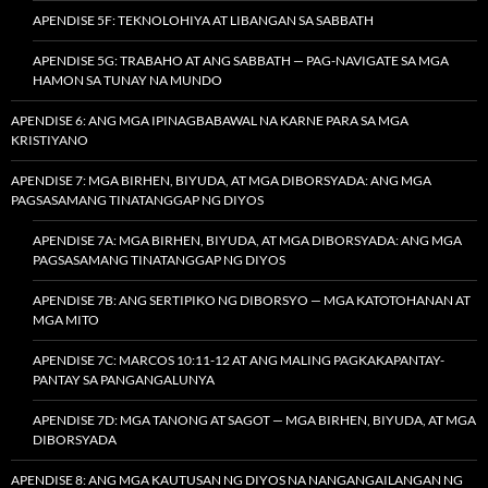
APENDISE 5F: TEKNOLOHIYA AT LIBANGAN SA SABBATH
APENDISE 5G: TRABAHO AT ANG SABBATH — PAG-NAVIGATE SA MGA
HAMON SA TUNAY NA MUNDO
APENDISE 6: ANG MGA IPINAGBABAWAL NA KARNE PARA SA MGA
KRISTIYANO
APENDISE 7: MGA BIRHEN, BIYUDA, AT MGA DIBORSYADA: ANG MGA
PAGSASAMANG TINATANGGAP NG DIYOS
APENDISE 7A: MGA BIRHEN, BIYUDA, AT MGA DIBORSYADA: ANG MGA
PAGSASAMANG TINATANGGAP NG DIYOS
APENDISE 7B: ANG SERTIPIKO NG DIBORSYO — MGA KATOTOHANAN AT
MGA MITO
APENDISE 7C: MARCOS 10:11-12 AT ANG MALING PAGKAKAPANTAY-
PANTAY SA PANGANGALUNYA
APENDISE 7D: MGA TANONG AT SAGOT — MGA BIRHEN, BIYUDA, AT MGA
DIBORSYADA
APENDISE 8: ANG MGA KAUTUSAN NG DIYOS NA NANGANGAILANGAN NG