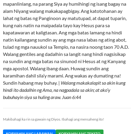
mapanlinlang, na parang Siya ay humihingi ng isang bagay na
alam Niyang walang makakapagbigay. Ang katotohanan ay
lahat ng batas ng Panginoon ay matutupad, at dapat tuparin,
kung nais natin na maipadala tayo kay Hesus para sa
kapatawaran at kaligtasan. Ang mga batas lamang na hindi
natin kailangang sundin ay ang mga nasa labas ng ating abot,
tulad ng mga nauukol sa Templo, na nasira noong taon 70 A.D.
Walang gentiles ang dadalhin sa langit nang hindi nagsisikap
na sundin ang mga batas na sinunod ni Hesus at ng Kanyang
mga apostol. Walang ibang daan. Huwag sundin ang
karamihan dahil sila’y marami. Ang wakas ay dumating na!
Sundin habang may buhay. |
Walang makakalapit sa akin kung
hindi ito dadalhin ng Ama, na nagpadala sa akin; at ako’y
bubuhayin siya sa huling araw. Juan 6:44
Makibahagi ka rin sa gawain ng Diyos. Ibahagi ang mensaheng ito!
KOPYAHIN ANG LARAWAN
KOPYAHIN ANG TEKSTO