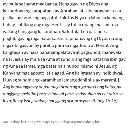
ay mula sa ibang mga bansa. Nang gawin ng Diyos ang
kasunduan ng katapatan kay Abraham at isinalarawan ito sa
pisikal na tanda ng pagtutuli, iniutos Niya na lahat sa kanyang
bahay, kabilang ang mga Hentil, ay tuliin upang maisama sa
walang hanggang kasunduan. Sa katulad na paraan, sa
pagbibigay ng mga batas sa Sinai, ipinahayag ng Diyos na ang
mga obligasyon ay pareho para sa mga Judio at Hentil. Ang
kaligtasan ay nasa pananampalataya at pagsunod: maniwala
na si Jesus ay mula sa Ama at sundin ang mga batas na ibinigay
ng Ama sa Israel, mga batas na sinunod mismo ni Jesus, ng
Kanyang mga apostol at alagad. Ang kaligtasan ay indibidwal.
Huwag sundin ang karamihan lamang dahil sila ay marami. |
Ang kapulungan ay dapat magkaroon ng mga parehong batas, na
magiging epektibo para sa inyo at para sa dayuhan na nakatira sa
inyo; ito ay isang walang hanggang deklarasyon. (Bilang 15:15)
Makibahagi ka rin sa gawain ng Diyos. Ibahagi ang mensaheng ito!