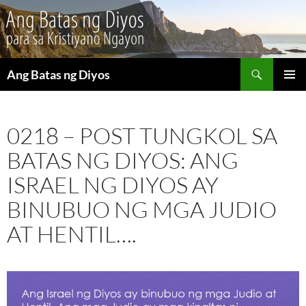
Maghanap
Ang Batas ng Diyos
LUMAKTAW
PANGU
SA
MENU
NILALAMAN
0218 – POST TUNGKOL SA
BATAS NG DIYOS: ANG
ISRAEL NG DIYOS AY
BINUBUO NG MGA JUDIO
AT HENTIL….