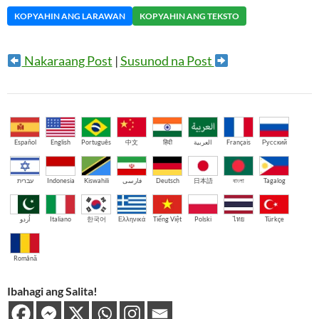
KOPYAHIN ANG LARAWAN
KOPYAHIN ANG TEKSTO
Nakaraang Post
|
Susunod na Post
Español
English
Português
中文
हिंदी
العربية
Français
Русский
עברית
Indonesia
Kiswahili
فارسی
Deutsch
日本語
বাংলা
Tagalog
اُردو
Italiano
한국어
Ελληνικά
Tiếng Việt
Polski
ไทย
Türkçe
Română
Ibahagi ang Salita!