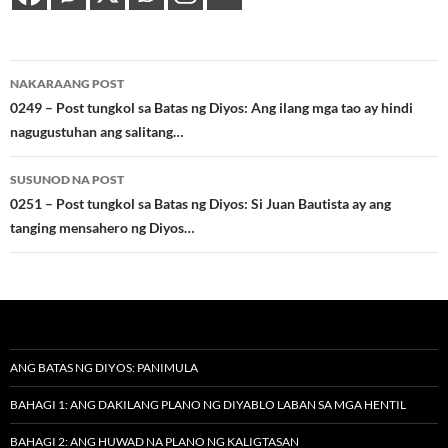
Post
NAKARAANG POST
navigation
0249 – Post tungkol sa Batas ng Diyos: Ang ilang mga tao ay hindi
nagugustuhan ang salitang…
SUSUNOD NA POST
0251 – Post tungkol sa Batas ng Diyos: Si Juan Bautista ay ang
tanging mensahero ng Diyos…
ANG BATAS NG DIYOS: PANIMULA
BAHAGI 1: ANG DAKILANG PLANO NG DIYABLO LABAN SA MGA HENTIL
BAHAGI 2: ANG HUWAD NA PLANO NG KALIGTASAN