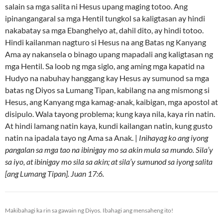
salain sa mga salita ni Hesus upang maging totoo. Ang
ipinangangaral sa mga Hentil tungkol sa kaligtasan ay hindi
nakabatay sa mga Ebanghelyo at, dahil dito, ay hindi totoo.
Hindi kailanman nagturo si Hesus na ang Batas ng Kanyang
Ama ay nakansela o binago upang mapadali ang kaligtasan ng
mga Hentil. Sa loob ng mga siglo, ang aming mga kapatid na
Hudyo na nabuhay hanggang kay Hesus ay sumunod sa mga
batas ng Diyos sa Lumang Tipan, kabilang na ang mismong si
Hesus, ang Kanyang mga kamag-anak, kaibigan, mga apostol at
disipulo. Wala tayong problema; kung kaya nila, kaya rin natin.
At hindi lamang natin kaya, kundi kailangan natin, kung gusto
natin na ipadala tayo ng Ama sa Anak. |
Inihayag ko ang iyong
pangalan sa mga tao na ibinigay mo sa akin mula sa mundo. Sila’y
sa iyo, at ibinigay mo sila sa akin; at sila’y sumunod sa iyong salita
[ang Lumang Tipan]. Juan 17:6.
Makibahagi ka rin sa gawain ng Diyos. Ibahagi ang mensaheng ito!