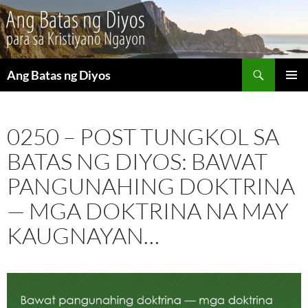
Maghanap
Ang Batas ng Diyos
LUMAKTAW
PANGU
SA
MENU
NILALAMAN
0250 – POST TUNGKOL SA
BATAS NG DIYOS: BAWAT
PANGUNAHING DOKTRINA
— MGA DOKTRINA NA MAY
KAUGNAYAN…