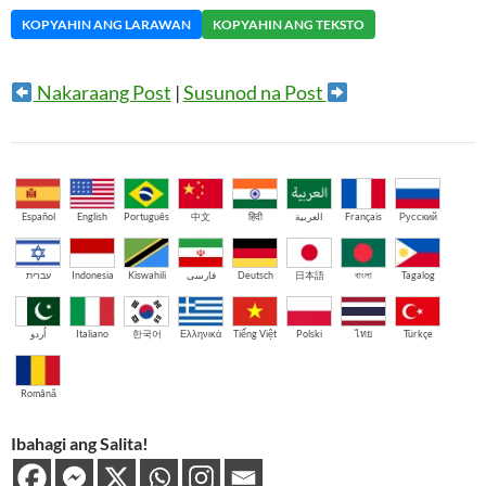
KOPYAHIN ANG LARAWAN
KOPYAHIN ANG TEKSTO
Nakaraang Post
|
Susunod na Post
Español
English
Português
中文
हिंदी
العربية
Français
Русский
עברית
Indonesia
Kiswahili
فارسی
Deutsch
日本語
বাংলা
Tagalog
اُردو
Italiano
한국어
Ελληνικά
Tiếng Việt
Polski
ไทย
Türkçe
Română
Ibahagi ang Salita!