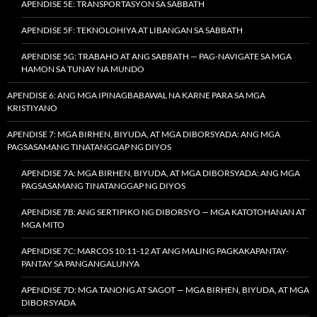
APENDISE 5E: TRANSPORTASYON SA SABBATH
APENDISE 5F: TEKNOLOHIYA AT LIBANGAN SA SABBATH
APENDISE 5G: TRABAHO AT ANG SABBATH — PAG-NAVIGATE SA MGA
HAMON SA TUNAY NA MUNDO
APENDISE 6: ANG MGA IPINAGBABAWAL NA KARNE PARA SA MGA
KRISTIYANO
APENDISE 7: MGA BIRHEN, BIYUDA, AT MGA DIBORSYADA: ANG MGA
PAGSASAMANG TINATANGGAP NG DIYOS
APENDISE 7A: MGA BIRHEN, BIYUDA, AT MGA DIBORSYADA: ANG MGA
PAGSASAMANG TINATANGGAP NG DIYOS
APENDISE 7B: ANG SERTIPIKO NG DIBORSYO — MGA KATOTOHANAN AT
MGA MITO
APENDISE 7C: MARCOS 10:11-12 AT ANG MALING PAGKAKAPANTAY-
PANTAY SA PANGANGALUNYA
APENDISE 7D: MGA TANONG AT SAGOT — MGA BIRHEN, BIYUDA, AT MGA
DIBORSYADA