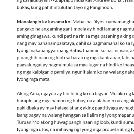
bukas, kung pahihintulutan tayo ng Panginoon.
Manalangin ka kasama ko:
Mahal na Diyos, namamangha 
pangako na ang aming gantimpala ay hindi lamang nagm
aming ginagawa, kundi pati na rin sa mga pasaning aking 
nang may pananampalataya, dahil sa pagmamahal ko sa Iy
Iyong makapangyarihang Batas. Inaamin ko na, minsan, a
pinanghihinaan ng loob sa harap ng mga kahirapan, lalo n
pagsalungat ay nagmumula sa mga lugar na hindi ko inaas
ng mga kaibigan o pamilya, ngunit alam ko na walang naka
Iyong mga mata.
Aking Ama, ngayon ay hinihiling ko na bigyan Mo ako ng 
harapin ang mga hamon ng buhay, na alalahanin na ang a
pakikibaka ay may halaga at ang aking pagtitiyaga ay nag
isang bagay na walang hanggan sa ilalim ng Iyong mapanu
Turuan Mo akong huwag panghinaan ng loob, kundi sum
Iyong mga utos, na inihayag ng Iyong mga propeta at ng I