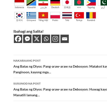
Indonesia
Kiswahili
فارسی
Deutsch
日本語
বাংলা
Tagalog
اُردو
한국어
Ελληνικά
Tiếng Việt
Polski
ไทย
Türkçe
Română
Ibahagi ang Salita!
Post
NAKARAANG POST
navigation
Ang Batas ng Diyos: Pang-araw-araw na Debosyon: Matakot ka
Panginoon, kayong mga…
SUSUNOD NA POST
Ang Batas ng Diyos: Pang-araw-araw na Debosyon: Huwag kay
Manatili lamang…