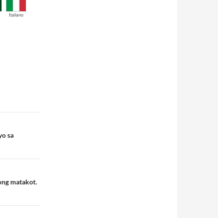
Italiano
yo sa
ong matakot.