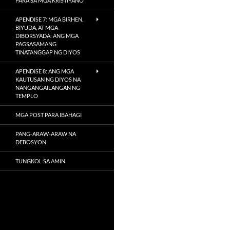
PARA SA MGA KRISTIYANO
APENDISE 7: MGA BIRHEN,
BIYUDA, AT MGA
DIBORSYADA: ANG MGA
PAGSASAMANG
TINATANGGAP NG DIYOS
APENDISE 8: ANG MGA
KAUTUSAN NG DIYOS NA
NANGANGAILANGAN NG
TEMPLO
MGA POST PARA IBAHAGI
PANG-ARAW-ARAW NA
DEBOSYON
TUNGKOL SA AMIN