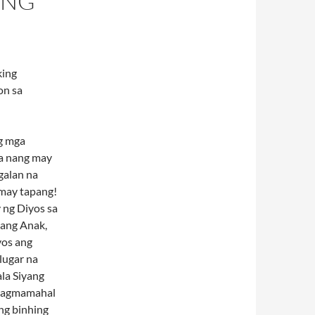
ING
king
on sa
g mga
la nang may
galan na
may tapang!
 ng Diyos sa
yang Anak,
yos ang
lugar na
ala Siyang
g pagmamahal
ng binhing