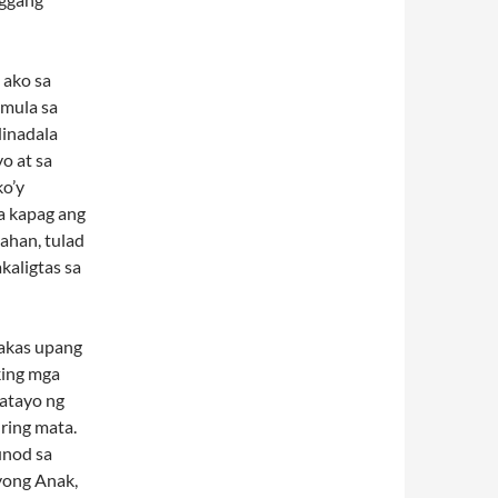
ako sa
umula sa
dinadala
o at sa
ko’y
a kapag ang
ahan, tulad
kaligtas sa
lakas upang
king mga
tatayo ng
ring mata.
unod sa
yong Anak,