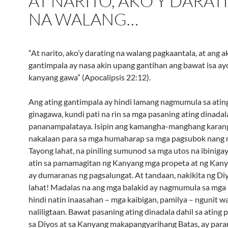
AT NARITO, AKO’Y DARAT
NA WALANG…
“At narito, ako’y darating na walang pagkaantala, at ang a
gantimpala ay nasa akin upang gantihan ang bawat isa ay
kanyang gawa” (Apocalipsis 22:12).
Ang ating gantimpala ay hindi lamang nagmumula sa atin
ginagawa, kundi pati na rin sa mga pasaning ating dinada
pananampalataya. Isipin ang kamangha-manghang karan
nakalaan para sa mga humaharap sa mga pagsubok nang 
Tayong lahat, na piniling sumunod sa mga utos na ibinigay
atin sa pamamagitan ng Kanyang mga propeta at ng Kan
ay dumaranas ng pagsalungat. At tandaan, nakikita ng Di
lahat! Madalas na ang mga balakid ay nagmumula sa mga 
hindi natin inaasahan – mga kaibigan, pamilya – ngunit w
naliligtaan. Bawat pasaning ating dinadala dahil sa atin
sa Diyos at sa Kanyang makapangyarihang Batas, ay para