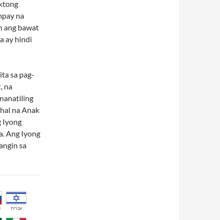
ektong
mpay na
in ang bawat
a ay hindi
ta sa pag-
, na
nanatiling
ahal na Anak
g Iyong
a. Ang Iyong
angin sa
й
עברית