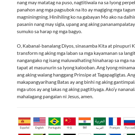
nang may matatag na puso, nagtitiwala na sa Iyong perp
panahon ang mga pagsubok na ito ay magiging mga tagu
magniningning. Hinihiling ko na gabayan Mo ako na dalh
pasanin nang may sigla, upang ang aking pananampalatay
sumuko sa harap ng mga bagyo.
O, Kabanal-banalang Diyos, sinasamba Kita at pinupuri Ki
transform ng aking mga laban sa mga kayamanan sa langit
nangangako ng isang maluwalhating hinaharap sa mga na
tapat at masunurin sa Iyong kalooban. Ang Iyong minam
ang aking walang hanggang Prinsipe at Tagapagligtas. An
makapangyarihang Batas ay ang binhi ng aking gantimpal
mga utos ay ang lakas ng aking pagtitiyaga. Ako’y nananal
mahalagang pangalan ni Jesus, amen.
Español
English
Português
中文
हिंदी
العربية
Français
Русски