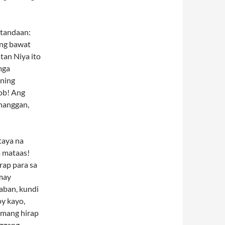
 tandaan:
ang bawat
tan Niya ito
mga
gning
ob! Ang
 hanggan,
taya na
a mataas!
rap para sa
may
aban, kundi
y kayo,
umang hirap
nggang