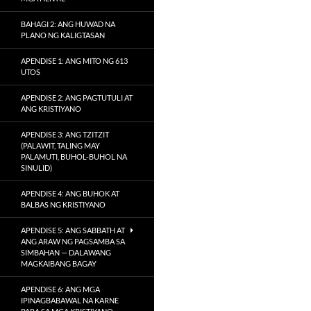
BAHAGI 2: ANG HUWAD NA
PLANO NG KALIGTASAN
APENDISE 1: ANG MITO NG 613
UTOS
APENDISE 2: ANG PAGTUTULI AT
ANG KRISTIYANO
APENDISE 3: ANG TZITZIT
(PALAWIT, TALING MAY
PALAMUTI, BUHOL-BUHOL NA
SINULID)
APENDISE 4: ANG BUHOK AT
BALBAS NG KRISTIYANO
APENDISE 5: ANG SABBATH AT
ANG ARAW NG PAGSAMBA SA
SIMBAHAN — DALAWANG
MAGKAIBANG BAGAY
APENDISE 6: ANG MGA
IPINAGBABAWAL NA KARNE