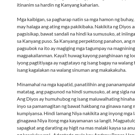
itinanim sa hardin ng Kanyang kaharian.
Mga kaibigan, sa pagharap natin sa mga hamon ng buhay,
may halaga ang ating mga pakikibaka. Nakikita ng Diyos 
pagsisikap, bawat sandali na hindi ka sumusuko, at iniinga
sa Kanyang puso. Sa Kanyang perpektong panahon, ang 
pagsubok na ito ay magiging mga tagumpay na magninin
magpakailanman. Kaya’t huwag kayong panghinaan ng lo
iyong pagtitiyaga ay nagtatayo ng isang bagay na walang
isang kagalakan na walang sinuman ang makakakuha.
Minamahal na mga kapatid, panatilihin ang pananampala
matatag, ang pagsunod na hindi sumusuko, at ang sigla n
Ang Diyos ay humuhubog ng isang maluwalhating hinaha
inyo sa pamamagitan ng bawat hakbang na ginawa nang 
kumpiyansa. Hindi lamang Niya nakikita ang inyong mga l
ginagawa Niya itong mga kayamanan sa langit. Magpatulo
sapagkat ang darating ay higit na mas malaki kaysa sa an
ng kasalukuyan! -Adaptado mula kay Andrew Bonar. Ha