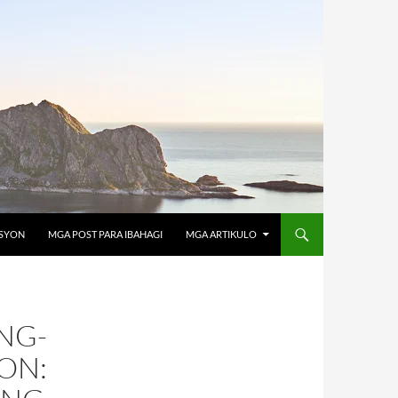
OSYON
MGA POST PARA IBAHAGI
MGA ARTIKULO
NG-
ON: