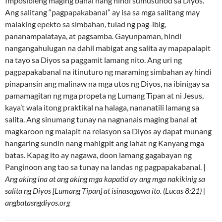
Imposibleng maging banal nang hindi sumusunod sa Diyos.
Ang salitang “pagpapakabanal” ay isa sa mga salitang may
malaking epekto sa simbahan, tulad ng pag-ibig,
pananampalataya, at pagsamba. Gayunpaman, hindi
nangangahulugan na dahil mabigat ang salita ay mapapalapit
na tayo sa Diyos sa paggamit lamang nito. Ang uri ng
pagpapakabanal na itinuturo ng maraming simbahan ay hindi
pinapansin ang malinaw na mga utos ng Diyos, na ibinigay sa
pamamagitan ng mga propeta ng Lumang Tipan at ni Jesus,
kaya’t wala itong praktikal na halaga, nananatili lamang sa
salita. Ang sinumang tunay na nagnanais maging banal at
magkaroon ng malapit na relasyon sa Diyos ay dapat munang
hangaring sundin nang mahigpit ang lahat ng Kanyang mga
batas. Kapag ito ay nagawa, doon lamang gagabayan ng
Panginoon ang tao sa tunay na landas ng pagpapakabanal. |
Ang aking ina at ang aking mga kapatid ay ang mga nakikinig sa
salita ng Diyos [Lumang Tipan] at isinasagawa ito. (Lucas 8:21) |
angbatasngdiyos.org