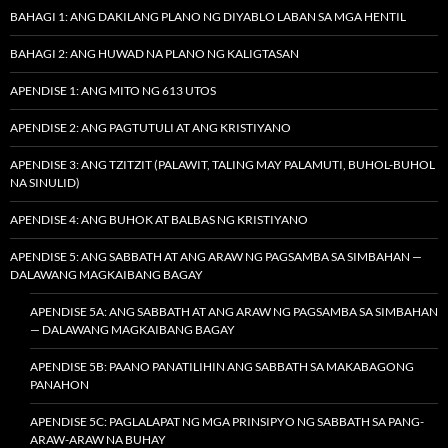
BAHAGI 1: ANG DAKILANG PLANO NG DIYABLO LABAN SA MGA HENTIL
BAHAGI 2: ANG HUWAD NA PLANO NG KALIGTASAN
APENDISE 1: ANG MITO NG 613 UTOS
APENDISE 2: ANG PAGTUTULI AT ANG KRISTIYANO
APENDISE 3: ANG TZITZIT (PALAWIT, TALING MAY PALAMUTI, BUHOL-BUHOL
NA SINULID)
APENDISE 4: ANG BUHOK AT BALBAS NG KRISTIYANO
APENDISE 5: ANG SABBATH AT ANG ARAW NG PAGSAMBA SA SIMBAHAN —
DALAWANG MAGKAIBANG BAGAY
APENDISE 5A: ANG SABBATH AT ANG ARAW NG PAGSAMBA SA SIMBAHAN
— DALAWANG MAGKAIBANG BAGAY
APENDISE 5B: PAANO PANATILIHIN ANG SABBATH SA MAKABAGONG
PANAHON
APENDISE 5C: PAGLALAPAT NG MGA PRINSIPYO NG SABBATH SA PANG-
ARAW-ARAW NA BUHAY