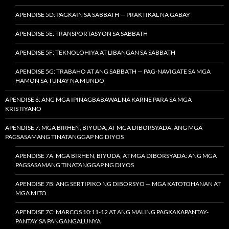
APENDISE 5D: PAGKAIN SA SABBATH — PRAKTIKAL NA GABAY
APENDISE 5E: TRANSPORTASYON SA SABBATH
APENDISE 5F: TEKNOLOHIYA AT LIBANGAN SA SABBATH
APENDISE 5G: TRABAHO AT ANG SABBATH — PAG-NAVIGATE SA MGA
HAMON SA TUNAY NA MUNDO
APENDISE 6: ANG MGA IPINAGBABAWAL NA KARNE PARA SA MGA
KRISTIYANO
APENDISE 7: MGA BIRHEN, BIYUDA, AT MGA DIBORSYADA: ANG MGA
PAGSASAMANG TINATANGGAP NG DIYOS
APENDISE 7A: MGA BIRHEN, BIYUDA, AT MGA DIBORSYADA: ANG MGA
PAGSASAMANG TINATANGGAP NG DIYOS
APENDISE 7B: ANG SERTIPIKO NG DIBORSYO — MGA KATOTOHANAN AT
MGA MITO
APENDISE 7C: MARCOS 10:11-12 AT ANG MALING PAGKAKAPANTAY-
PANTAY SA PANGANGALUNYA