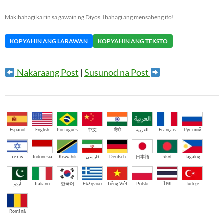
Makibahagi ka rin sa gawain ng Diyos. Ibahagi ang mensaheng ito!
KOPYAHIN ANG LARAWAN
KOPYAHIN ANG TEKSTO
Nakaraang Post
|
Susunod na Post
Español
English
Português
中文
हिंदी
العربية
Français
Русский
עברית
Indonesia
Kiswahili
فارسی
Deutsch
日本語
বাংলা
Tagalog
اُردو
Italiano
한국어
Ελληνικά
Tiếng Việt
Polski
ไทย
Türkçe
Română