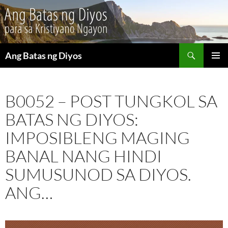
Maghanap
Ang Batas ng Diyos
LUMAKTAW
PANGU
SA
MENU
NILALAMAN
B0052 – POST TUNGKOL SA
BATAS NG DIYOS:
IMPOSIBLENG MAGING
BANAL NANG HINDI
SUMUSUNOD SA DIYOS.
ANG…