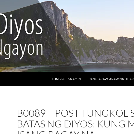
LUMAKTAW SA NILALAMAN
TUNGKOL SA AMIN
PANG-ARAW-ARAW NA DEB
B0089 – POST TUNGKOL 
BATAS NG DIYOS: KUNG 