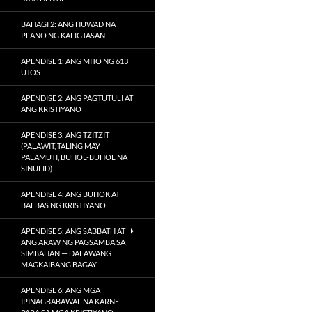
BAHAGI 2: ANG HUWAD NA
PLANO NG KALIGTASAN
APENDISE 1: ANG MITO NG 613
UTOS
APENDISE 2: ANG PAGTUTULI AT
ANG KRISTIYANO
APENDISE 3: ANG TZITZIT
(PALAWIT, TALING MAY
PALAMUTI, BUHOL-BUHOL NA
SINULID)
APENDISE 4: ANG BUHOK AT
BALBAS NG KRISTIYANO
APENDISE 5: ANG SABBATH AT
ANG ARAW NG PAGSAMBA SA
SIMBAHAN — DALAWANG
MAGKAIBANG BAGAY
APENDISE 6: ANG MGA
IPINAGBABAWAL NA KARNE