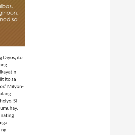
 Diyos, ito
pang
ikayatin
t ito sa
or.” Milyon-
alang
helyo. Si
mumuhay,
 nating
 mga
n ng