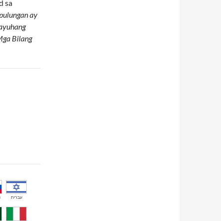
d sa
pulungan ay
dayuhang
(Mga Bilang
й
עברית