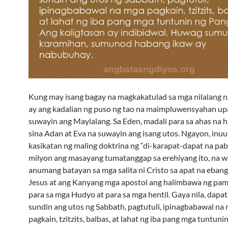
Kung may isang bagay na magkakatulad sa mga nilalang ng
ay ang kadalian ng puso ng tao na maimpluwensyahan u
suwayin ang Maylalang. Sa Eden, madali para sa ahas na h
sina Adan at Eva na suwayin ang isang utos. Ngayon, inuuli
kasikatan ng maling doktrina ng “di-karapat-dapat na pab
milyon ang masayang tumatanggap sa erehiyang ito, na w
anumang batayan sa mga salita ni Cristo sa apat na ebang
Jesus at ang Kanyang mga apostol ang halimbawa ng pa
para sa mga Hudyo at para sa mga hentil. Gaya nila, dapat
sundin ang utos ng Sabbath, pagtutuli, ipinagbabawal na
pagkain, tzitzits, balbas, at lahat ng iba pang mga tuntuni