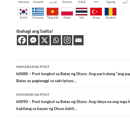
Indonesia
Kiswahili
فارسی
Deutsch
日本語
বাংলা
Tagalog
اُردو
한국어
Ελληνικά
Tiếng Việt
Polski
ไทย
Türkçe
Română
Ibahagi ang Salita!
Post
NAKARAANG POST
navigation
b0088 – Post tungkol sa Batas ng Diyos: Ang pariralang “ang p
Batas ay pagtanggi sa sakripisyo…
SUSUNOD NA POST
b0090 – Post tungkol sa Batas ng Diyos: Ang ideya na ang mga h
kabilang sa bayan ng Diyos dahil…