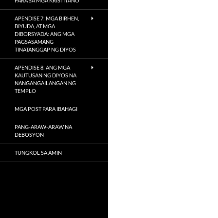
PARA SA MGA KRISTIYANO
APENDISE 7: MGA BIRHEN,
BIYUDA, AT MGA
DIBORSYADA: ANG MGA
PAGSASAMANG
TINATANGGAP NG DIYOS
APENDISE 8: ANG MGA
KAUTUSAN NG DIYOS NA
NANGANGAILANGAN NG
TEMPLO
MGA POST PARA IBAHAGI
PANG-ARAW-ARAW NA
DEBOSYON
TUNGKOL SA AMIN