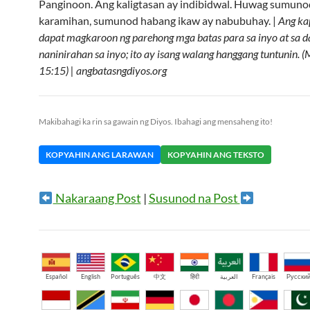
Panginoon. Ang kaligtasan ay indibidwal. Huwag sumuno
karamihan, sumunod habang ikaw ay nabubuhay. |
Ang ka
dapat magkaroon ng parehong mga batas para sa inyo at sa 
naninirahan sa inyo; ito ay isang walang hanggang tuntunin. 
15:15) | angbatasngdiyos.org
Makibahagi ka rin sa gawain ng Diyos. Ibahagi ang mensaheng ito!
KOPYAHIN ANG LARAWAN
KOPYAHIN ANG TEKSTO
Nakaraang Post
|
Susunod na Post
Español
English
Português
中文
हिंदी
العربية
Français
Русски