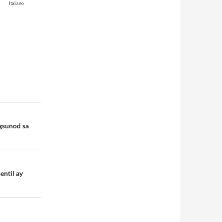
Italiano
agsunod sa
entil ay