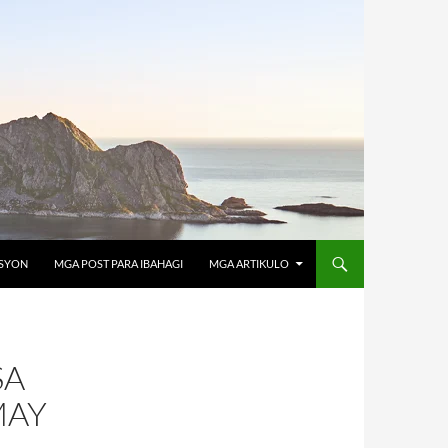
OSYON
MGA POST PARA IBAHAGI
MGA ARTIKULO
SA
MAY