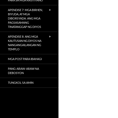
PARA SA MGA KRISTIYANO
APENDISE 7: MGA BIRHEN,
BIYUDA, AT MGA
DIBORSYADA: ANG MGA
PAGSASAMANG
TINATANGGAP NG DIYOS
APENDISE 8: ANG MGA
KAUTUSAN NG DIYOS NA
NANGANGAILANGAN NG
TEMPLO
MGA POST PARA IBAHAGI
PANG-ARAW-ARAW NA
DEBOSYON
TUNGKOL SA AMIN