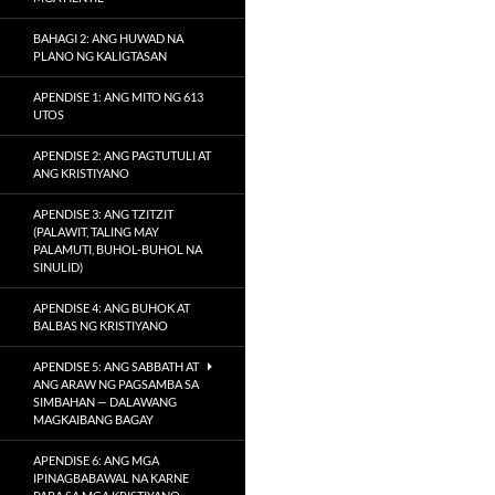
BAHAGI 2: ANG HUWAD NA
PLANO NG KALIGTASAN
APENDISE 1: ANG MITO NG 613
UTOS
APENDISE 2: ANG PAGTUTULI AT
ANG KRISTIYANO
APENDISE 3: ANG TZITZIT
(PALAWIT, TALING MAY
PALAMUTI, BUHOL-BUHOL NA
SINULID)
APENDISE 4: ANG BUHOK AT
BALBAS NG KRISTIYANO
APENDISE 5: ANG SABBATH AT
ANG ARAW NG PAGSAMBA SA
SIMBAHAN — DALAWANG
MAGKAIBANG BAGAY
APENDISE 6: ANG MGA
IPINAGBABAWAL NA KARNE