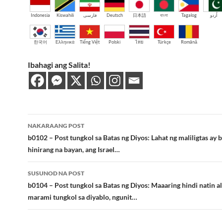
Indonesia
Kiswahili
فارسی
Deutsch
日本語
বাংলা
Tagalog
اُردو
한국어
Ελληνικά
Tiếng Việt
Polski
ไทย
Türkçe
Română
Ibahagi ang Salita!
Post
NAKARAANG POST
navigation
b0102 – Post tungkol sa Batas ng Diyos: Lahat ng maliligtas ay 
hinirang na bayan, ang Israel…
SUSUNOD NA POST
b0104 – Post tungkol sa Batas ng Diyos: Maaaring hindi natin a
marami tungkol sa diyablo, ngunit…