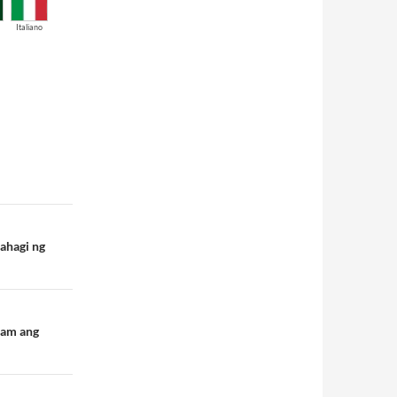
Italiano
bahagi ng
lam ang