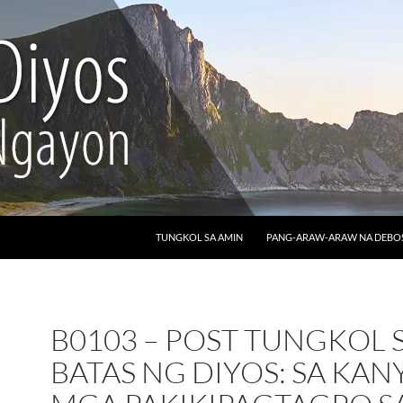
LUMAKTAW SA NILALAMAN
TUNGKOL SA AMIN
PANG-ARAW-ARAW NA DEB
B0103 – POST TUNGKOL 
BATAS NG DIYOS: SA KA