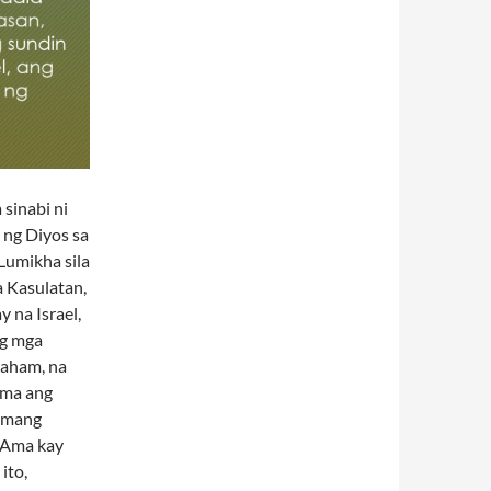
sinabi ni
 ng Diyos sa
Lumikha sila
a Kasulatan,
y na Israel,
ng mga
raham, na
 Ama ang
numang
g Ama kay
ito,