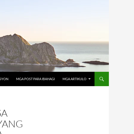
OSYON
MGA POST PARA IBAHAGI
MGA ARTIKULO
SA
NYANG