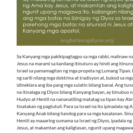
Sa Kanyang mga pakikipagtagpo sa mga rabbi, malinaw na 
Jesus na marami sa kanilang itinuturo ay hindi ang itinuro
Israel sa pamamagitan ng mga propeta ng Lumang Tipan. 
ng sarili nilang mga doktrina at tradisyon at, bukod sa mg
idineklara ang iba pang mga sulatin bilang banal. Ang tuna
na itinalaga ng Diyos bilang Kanyang bayan, ay binubuo 
Hudyo at Hentil na nananatiling matatag sa tipan kay Ab
tinatakan ng pagtutuli. Para sa Israel na ito ipinadala ng
Kanyang Anak bilang handog para sa mga kasalanan. Si
Hentil ay maaaring sumama sa Israel ng Diyos, ipadala n
Jesus, at makamtan ang kaligtasan, ngunit upang magawa 