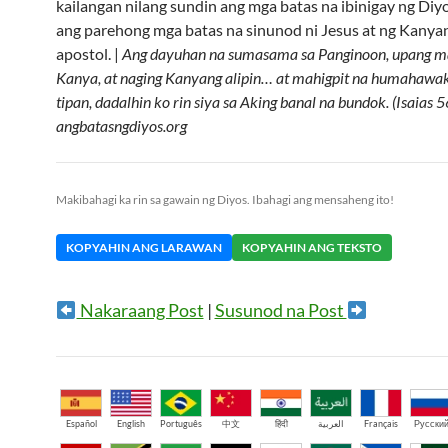
kailangan nilang sundin ang mga batas na ibinigay ng Diyos
ang parehong mga batas na sinunod ni Jesus at ng Kany
apostol. |
Ang dayuhan na sumasama sa Panginoon, upang m
Kanya, at naging Kanyang alipin… at mahigpit na humahawak
tipan, dadalhin ko rin siya sa Aking banal na bundok. (Isaias 5
angbatasngdiyos.org
Makibahagi ka rin sa gawain ng Diyos. Ibahagi ang mensaheng ito!
KOPYAHIN ANG LARAWAN
KOPYAHIN ANG TEKSTO
Nakaraang Post
|
Susunod na Post
Español
English
Português
中文
हिंदी
العربية
Français
Русски