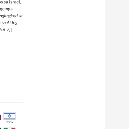
 sa Israel,
ang mga
aglingkod sa
 sa Aking
6:6-7) |
й
עברית