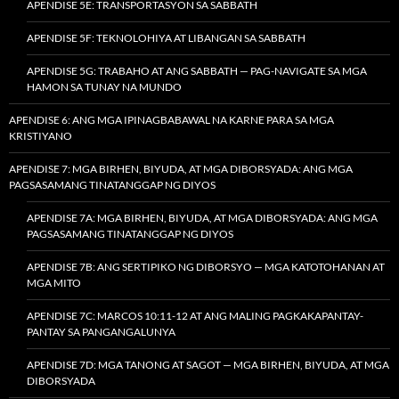
APENDISE 5E: TRANSPORTASYON SA SABBATH
APENDISE 5F: TEKNOLOHIYA AT LIBANGAN SA SABBATH
APENDISE 5G: TRABAHO AT ANG SABBATH — PAG-NAVIGATE SA MGA
HAMON SA TUNAY NA MUNDO
APENDISE 6: ANG MGA IPINAGBABAWAL NA KARNE PARA SA MGA
KRISTIYANO
APENDISE 7: MGA BIRHEN, BIYUDA, AT MGA DIBORSYADA: ANG MGA
PAGSASAMANG TINATANGGAP NG DIYOS
APENDISE 7A: MGA BIRHEN, BIYUDA, AT MGA DIBORSYADA: ANG MGA
PAGSASAMANG TINATANGGAP NG DIYOS
APENDISE 7B: ANG SERTIPIKO NG DIBORSYO — MGA KATOTOHANAN AT
MGA MITO
APENDISE 7C: MARCOS 10:11-12 AT ANG MALING PAGKAKAPANTAY-
PANTAY SA PANGANGALUNYA
APENDISE 7D: MGA TANONG AT SAGOT — MGA BIRHEN, BIYUDA, AT MGA
DIBORSYADA