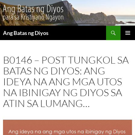
Maghanap
Ang Batas ng Diyos
LUMAKTAW
PANGU
SA
MENU
NILALAMAN
B0146 – POST TUNGKOL SA
BATAS NG DIYOS: ANG
IDEYA NA ANG MGA UTOS
NA IBINIGAY NG DIYOS SA
ATIN SA LUMANG…