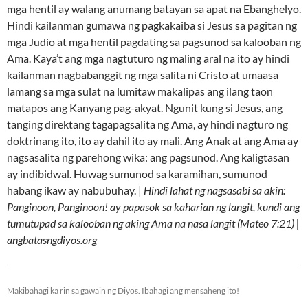
mga hentil ay walang anumang batayan sa apat na Ebanghelyo.
Hindi kailanman gumawa ng pagkakaiba si Jesus sa pagitan ng
mga Judio at mga hentil pagdating sa pagsunod sa kalooban ng
Ama. Kaya’t ang mga nagtuturo ng maling aral na ito ay hindi
kailanman nagbabanggit ng mga salita ni Cristo at umaasa
lamang sa mga sulat na lumitaw makalipas ang ilang taon
matapos ang Kanyang pag-akyat. Ngunit kung si Jesus, ang
tanging direktang tagapagsalita ng Ama, ay hindi nagturo ng
doktrinang ito, ito ay dahil ito ay mali. Ang Anak at ang Ama ay
nagsasalita ng parehong wika: ang pagsunod. Ang kaligtasan
ay indibidwal. Huwag sumunod sa karamihan, sumunod
habang ikaw ay nabubuhay. |
Hindi lahat ng nagsasabi sa akin:
Panginoon, Panginoon! ay papasok sa kaharian ng langit, kundi ang
tumutupad sa kalooban ng aking Ama na nasa langit (Mateo 7:21) |
angbatasngdiyos.org
Makibahagi ka rin sa gawain ng Diyos. Ibahagi ang mensaheng ito!