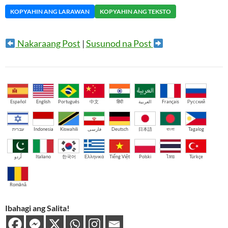
KOPYAHIN ANG LARAWAN
KOPYAHIN ANG TEKSTO
Nakaraang Post
|
Susunod na Post
Español
English
Português
中文
हिंदी
العربية
Français
Русский
עברית
Indonesia
Kiswahili
فارسی
Deutsch
日本語
বাংলা
Tagalog
اُردو
Italiano
한국어
Ελληνικά
Tiếng Việt
Polski
ไทย
Türkçe
Română
Ibahagi ang Salita!