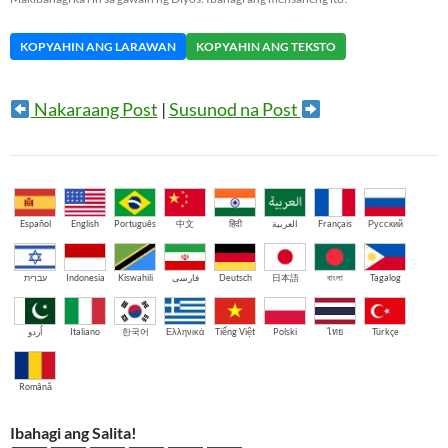
KOPYAHIN ANG LARAWAN
KOPYAHIN ANG TEKSTO
Nakaraang Post
|
Susunod na Post
Español
English
Português
中文
हिंदी
العربية
Français
Русский
עברית
Indonesia
Kiswahili
فارسی
Deutsch
日本語
বাংলা
Tagalog
اُردو
Italiano
한국어
Ελληνικά
Tiếng Việt
Polski
ไทย
Türkçe
Română
Ibahagi ang Salita!