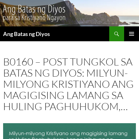
Maghanap
Ang Batas ng Diyos
LUMAKTAW
PANGU
SA
MENU
NILALAMAN
B0160 – POST TUNGKOL SA
BATAS NG DIYOS: MILYUN-
MILYONG KRISTIYANO ANG
MAGIGISING LAMANG SA
HULING PAGHUHUKOM,…