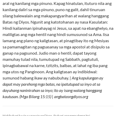
aral ng kanilang mga pinuno. Kapag hinatulan, ituturo nila ang
kanilang daliri sa mga pinuno, puno ng galit, dahil tinuruan
silang balewalain ang makapangyarihan at walang hanggang
Batas ng Diyos. Ngunit ang katotohanan ay nasa Kasulatan:
Hindi kailanman ipinahayag ni Jesus, sa apat na ebanghelyo, na
maliligtas ang mga hentil nang hindi sumusunod sa Ama. Iisa
lamang ang plano ng kaligtasan, at pinagtibay ito ng Mesiyas
sa pamamagitan ng pagsasanay sa mga apostol at disipulo sa
ganap na pagsunod. Judio man o hentil, dapat tayong
mamuhay tulad nila, tumutupad ng Sabbath, pagtutuli,
ipinagbabawal na karne, tzitzits, balbas, at lahat ng iba pang
mga utos ng Panginoon. Ang kaligtasan ay indibidwal:
sumunod habang ikaw ay nabubuhay. |
Ang kapulungan ay
dapat may parehong mga batas, na ipatutupad sa inyo at sa
dayuhang naninirahan sa inyo; ito ay isang walang hanggang
kautusan. (Mga Bilang 15:15) | angbatasngdiyos.org
Makibahagi ka rin sa gawain ng Diyos. Ibahagi ang mensaheng ito!