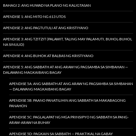
BAHAGI 2: ANG HUWAD NA PLANO NG KALIGTASAN
APENDISE 1: ANG MITO NG 613 UTOS
APENDISE 2: ANG PAGTUTULI AT ANG KRISTIYANO
APENDISE 3: ANG TZITZIT (PALAWIT, TALING MAY PALAMUTI, BUHOL-BUHOL
NA SINULID)
APENDISE 4: ANG BUHOK AT BALBAS NG KRISTIYANO
APENDISE 5: ANG SABBATH AT ANG ARAW NG PAGSAMBA SA SIMBAHAN —
DALAWANG MAGKAIBANG BAGAY
APENDISE 5A: ANG SABBATH AT ANG ARAW NG PAGSAMBA SA SIMBAHAN
— DALAWANG MAGKAIBANG BAGAY
APENDISE 5B: PAANO PANATILIHIN ANG SABBATH SA MAKABAGONG
PANAHON
APENDISE 5C: PAGLALAPAT NG MGA PRINSIPYO NG SABBATH SA PANG-
ARAW-ARAW NA BUHAY
APENDISE 5D: PAGKAIN SA SABBATH — PRAKTIKAL NA GABAY