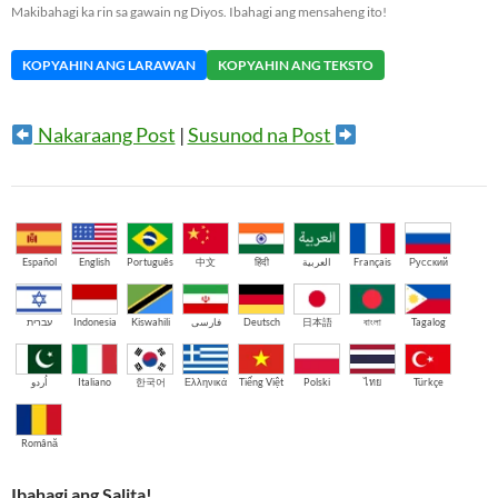
Makibahagi ka rin sa gawain ng Diyos. Ibahagi ang mensaheng ito!
KOPYAHIN ANG LARAWAN
KOPYAHIN ANG TEKSTO
Nakaraang Post
|
Susunod na Post
Español
English
Português
中文
हिंदी
العربية
Français
Русский
עברית
Indonesia
Kiswahili
فارسی
Deutsch
日本語
বাংলা
Tagalog
اُردو
Italiano
한국어
Ελληνικά
Tiếng Việt
Polski
ไทย
Türkçe
Română
Ibahagi ang Salita!