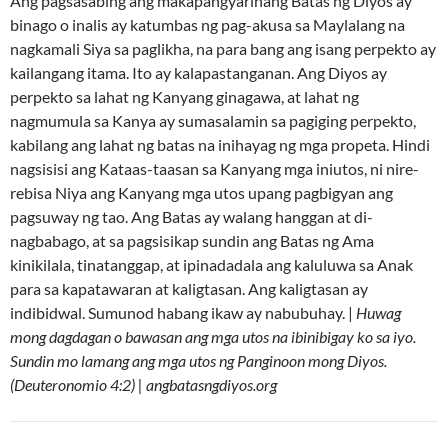
Ang pagsasabing ang makapangyarihang Batas ng Diyos ay
binago o inalis ay katumbas ng pag-akusa sa Maylalang na
nagkamali Siya sa paglikha, na para bang ang isang perpekto ay
kailangang itama. Ito ay kalapastanganan. Ang Diyos ay
perpekto sa lahat ng Kanyang ginagawa, at lahat ng
nagmumula sa Kanya ay sumasalamin sa pagiging perpekto,
kabilang ang lahat ng batas na inihayag ng mga propeta. Hindi
nagsisisi ang Kataas-taasan sa Kanyang mga iniutos, ni nire-
rebisa Niya ang Kanyang mga utos upang pagbigyan ang
pagsuway ng tao. Ang Batas ay walang hanggan at di-
nagbabago, at sa pagsisikap sundin ang Batas ng Ama
kinikilala, tinatanggap, at ipinadadala ang kaluluwa sa Anak
para sa kapatawaran at kaligtasan. Ang kaligtasan ay
indibidwal. Sumunod habang ikaw ay nabubuhay. |
Huwag
mong dagdagan o bawasan ang mga utos na ibinibigay ko sa iyo.
Sundin mo lamang ang mga utos ng Panginoon mong Diyos.
(Deuteronomio 4:2) | angbatasngdiyos.org