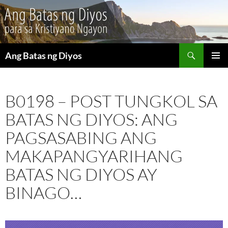
Maghanap
Ang Batas ng Diyos
LUMAKTAW
PANGU
SA
MENU
NILALAMAN
B0198 – POST TUNGKOL SA
BATAS NG DIYOS: ANG
PAGSASABING ANG
MAKAPANGYARIHANG
BATAS NG DIYOS AY
BINAGO…