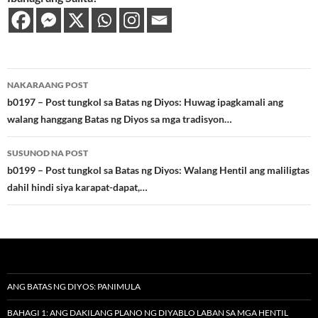
Post
NAKARAANG POST
navigation
b0197 – Post tungkol sa Batas ng Diyos: Huwag ipagkamali ang
walang hanggang Batas ng Diyos sa mga tradisyon…
SUSUNOD NA POST
b0199 – Post tungkol sa Batas ng Diyos: Walang Hentil ang maliligtas
dahil hindi siya karapat-dapat,…
ANG BATAS NG DIYOS: PANIMULA
BAHAGI 1: ANG DAKILANG PLANO NG DIYABLO LABAN SA MGA HENTIL