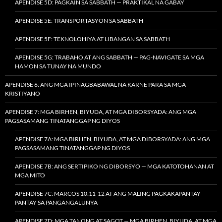
APENDISE 5D: PAGKAIN SA SABBATH — PRAKTIKAL NA GABAY
APENDISE 5E: TRANSPORTASYON SA SABBATH
APENDISE 5F: TEKNOLOHIYA AT LIBANGAN SA SABBATH
APENDISE 5G: TRABAHO AT ANG SABBATH — PAG-NAVIGATE SA MGA
HAMON SA TUNAY NA MUNDO
APENDISE 6: ANG MGA IPINAGBABAWAL NA KARNE PARA SA MGA
KRISTIYANO
APENDISE 7: MGA BIRHEN, BIYUDA, AT MGA DIBORSYADA: ANG MGA
PAGSASAMANG TINATANGGAP NG DIYOS
APENDISE 7A: MGA BIRHEN, BIYUDA, AT MGA DIBORSYADA: ANG MGA
PAGSASAMANG TINATANGGAP NG DIYOS
APENDISE 7B: ANG SERTIPIKO NG DIBORSYO — MGA KATOTOHANAN AT
MGA MITO
APENDISE 7C: MARCOS 10:11-12 AT ANG MALING PAGKAKAPANTAY-
PANTAY SA PANGANGALUNYA
APENDISE 7D: MGA TANONG AT SAGOT — MGA BIRHEN, BIYUDA, AT MGA