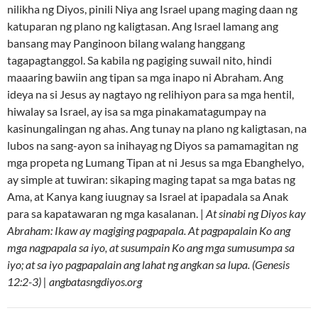
nilikha ng Diyos, pinili Niya ang Israel upang maging daan ng
katuparan ng plano ng kaligtasan. Ang Israel lamang ang
bansang may Panginoon bilang walang hanggang
tagapagtanggol. Sa kabila ng pagiging suwail nito, hindi
maaaring bawiin ang tipan sa mga inapo ni Abraham. Ang
ideya na si Jesus ay nagtayo ng relihiyon para sa mga hentil,
hiwalay sa Israel, ay isa sa mga pinakamatagumpay na
kasinungalingan ng ahas. Ang tunay na plano ng kaligtasan, na
lubos na sang-ayon sa inihayag ng Diyos sa pamamagitan ng
mga propeta ng Lumang Tipan at ni Jesus sa mga Ebanghelyo,
ay simple at tuwiran: sikaping maging tapat sa mga batas ng
Ama, at Kanya kang iuugnay sa Israel at ipapadala sa Anak
para sa kapatawaran ng mga kasalanan. |
At sinabi ng Diyos kay
Abraham: Ikaw ay magiging pagpapala. At pagpapalain Ko ang
mga nagpapala sa iyo, at susumpain Ko ang mga sumusumpa sa
iyo; at sa iyo pagpapalain ang lahat ng angkan sa lupa. (Genesis
12:2-3) | angbatasngdiyos.org