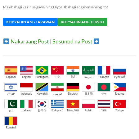
Makibahagi ka rin sa gawain ng Diyos. Ibahagi ang mensaheng ito!
KOPYAHIN ANG LARAWAN
KOPYAHIN ANG TEKSTO
Nakaraang Post
|
Susunod na Post
Español
English
Português
中文
हिंदी
العربية
Français
Русский
עברית
Indonesia
Kiswahili
فارسی
Deutsch
日本語
বাংলা
Tagalog
اُردو
Italiano
한국어
Ελληνικά
Tiếng Việt
Polski
ไทย
Türkçe
Română