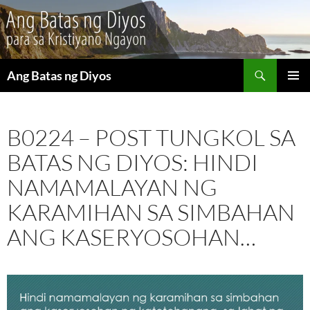
Maghanap
Ang Batas ng Diyos
LUMAKTAW
PANGU
SA
MENU
NILALAMAN
B0224 – POST TUNGKOL SA
BATAS NG DIYOS: HINDI
NAMAMALAYAN NG
KARAMIHAN SA SIMBAHAN
ANG KASERYOSOHAN…