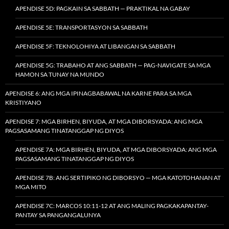
APENDISE 5D: PAGKAIN SA SABBATH — PRAKTIKAL NA GABAY
APENDISE 5E: TRANSPORTASYON SA SABBATH
APENDISE 5F: TEKNOLOHIYA AT LIBANGAN SA SABBATH
APENDISE 5G: TRABAHO AT ANG SABBATH — PAG-NAVIGATE SA MGA
HAMON SA TUNAY NA MUNDO
APENDISE 6: ANG MGA IPINAGBABAWAL NA KARNE PARA SA MGA
KRISTIYANO
APENDISE 7: MGA BIRHEN, BIYUDA, AT MGA DIBORSYADA: ANG MGA
PAGSASAMANG TINATANGGAP NG DIYOS
APENDISE 7A: MGA BIRHEN, BIYUDA, AT MGA DIBORSYADA: ANG MGA
PAGSASAMANG TINATANGGAP NG DIYOS
APENDISE 7B: ANG SERTIPIKO NG DIBORSYO — MGA KATOTOHANAN AT
MGA MITO
APENDISE 7C: MARCOS 10:11-12 AT ANG MALING PAGKAKAPANTAY-
PANTAY SA PANGANGALUNYA