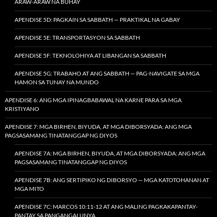
ARAW-ARAW NA BUHAY
APENDISE 5D: PAGKAIN SA SABBATH — PRAKTIKAL NA GABAY
APENDISE 5E: TRANSPORTASYON SA SABBATH
APENDISE 5F: TEKNOLOHIYA AT LIBANGAN SA SABBATH
APENDISE 5G: TRABAHO AT ANG SABBATH — PAG-NAVIGATE SA MGA
HAMON SA TUNAY NA MUNDO
APENDISE 6: ANG MGA IPINAGBABAWAL NA KARNE PARA SA MGA
KRISTIYANO
APENDISE 7: MGA BIRHEN, BIYUDA, AT MGA DIBORSYADA: ANG MGA
PAGSASAMANG TINATANGGAP NG DIYOS
APENDISE 7A: MGA BIRHEN, BIYUDA, AT MGA DIBORSYADA: ANG MGA
PAGSASAMANG TINATANGGAP NG DIYOS
APENDISE 7B: ANG SERTIPIKO NG DIBORSYO — MGA KATOTOHANAN AT
MGA MITO
APENDISE 7C: MARCOS 10:11-12 AT ANG MALING PAGKAKAPANTAY-
PANTAY SA PANGANGALUNYA