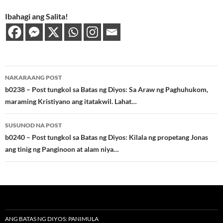
Ibahagi ang Salita!
Post
NAKARAANG POST
navigation
b0238 – Post tungkol sa Batas ng Diyos: Sa Araw ng Paghuhukom,
maraming Kristiyano ang itatakwil. Lahat…
SUSUNOD NA POST
b0240 – Post tungkol sa Batas ng Diyos: Kilala ng propetang Jonas
ang tinig ng Panginoon at alam niya…
ANG BATAS NG DIYOS: PANIMULA