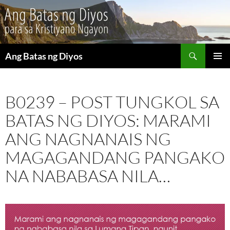
Maghanap
Ang Batas ng Diyos
LUMAKTAW
PANGU
SA
MENU
NILALAMAN
B0239 – POST TUNGKOL SA
BATAS NG DIYOS: MARAMI
ANG NAGNANAIS NG
MAGAGANDANG PANGAKO
NA NABABASA NILA…