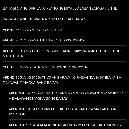
BAHAGI 1: ANG DAKILANG PLANO NG DIYABLO LABAN SA MGA HENTIL
BAHAGI 2: ANG HUWAD NA PLANO NG KALIGTASAN
APENDISE 1: ANG MITO NG 613 UTOS
APENDISE 2: ANG PAGTUTULI AT ANG KRISTIYANO
APENDISE 3: ANG TZITZIT (PALAWIT, TALING MAY PALAMUTI, BUHOL-BUHOL
NA SINULID)
APENDISE 4: ANG BUHOK AT BALBAS NG KRISTIYANO
APENDISE 5: ANG SABBATH AT ANG ARAW NG PAGSAMBA SA SIMBAHAN —
DALAWANG MAGKAIBANG BAGAY
APENDISE 5A: ANG SABBATH AT ANG ARAW NG PAGSAMBA SA SIMBAHAN
— DALAWANG MAGKAIBANG BAGAY
APENDISE 5B: PAANO PANATILIHIN ANG SABBATH SA MAKABAGONG
PANAHON
APENDISE 5C: PAGLALAPAT NG MGA PRINSIPYO NG SABBATH SA PANG-