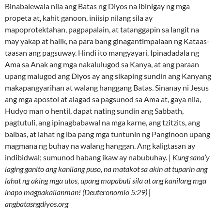
Binabalewala nila ang Batas ng Diyos na ibinigay ng mga
propeta at, kahit ganoon, iniisip nilang sila ay
mapoprotektahan, pagpapalain, at tatanggapin sa langit na
may yakap at halik, na para bang ginagantimpalaan ng Kataas-
taasan ang pagsuway. Hindi ito mangyayari. Ipinadadala ng
Ama sa Anak ang mga nakalulugod sa Kanya, at ang paraan
upang malugod ang Diyos ay ang sikaping sundin ang Kanyang
makapangyarihan at walang hanggang Batas. Sinanay ni Jesus
ang mga apostol at alagad sa pagsunod sa Ama at, gaya nila,
Hudyo man o hentil, dapat nating sundin ang Sabbath,
pagtutuli, ang ipinagbabawal na mga karne, ang tzitzits, ang
balbas, at lahat ng iba pang mga tuntunin ng Panginoon upang
magmana ng buhay na walang hanggan. Ang kaligtasan ay
indibidwal; sumunod habang ikaw ay nabubuhay. |
Kung sana’y
laging ganito ang kanilang puso, na matakot sa akin at tuparin ang
lahat ng aking mga utos, upang mapabuti sila at ang kanilang mga
inapo magpakailanman! (Deuteronomio 5:29) |
angbatasngdiyos.org