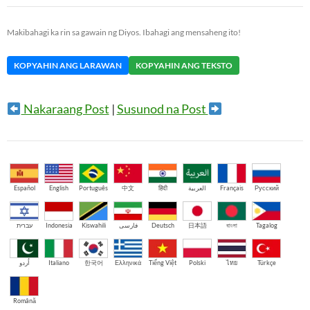
Makibahagi ka rin sa gawain ng Diyos. Ibahagi ang mensaheng ito!
KOPYAHIN ANG LARAWAN
KOPYAHIN ANG TEKSTO
Nakaraang Post
|
Susunod na Post
Español
English
Português
中文
हिंदी
العربية
Français
Русский
עברית
Indonesia
Kiswahili
فارسی
Deutsch
日本語
বাংলা
Tagalog
اُردو
Italiano
한국어
Ελληνικά
Tiếng Việt
Polski
ไทย
Türkçe
Română