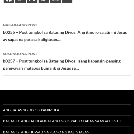
Post
NAKARAANG POST
navigation
b0255 – Post tungkol sa Batas ng Diyos: Ang itinuro sa atin ni Jesus
ay sapat na para sa kaligtasan….
SUSUNOD NA POST
b0257 – Post tungkol sa Batas ng Diyos: Isang kapansin-pansing
pangyayari matapos bumalik si Jesus sa…
ANG BATAS NG DIYOS: PANIMULA
BAHAGI 1: ANG DAKILANG PLANO NG DIYABLO LABAN SA MGA HENTIL
BAHAGI 2: ANG HUWAD NA PLANO NG KALIGTASAN