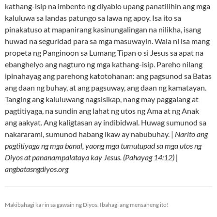
kathang-isip na imbento ng diyablo upang panatilihin ang mga
kaluluwa sa landas patungo sa lawa ng apoy. Isa ito sa
pinakatuso at mapanirang kasinungalingan na nilikha, isang
huwad na seguridad para sa mga masuwayin. Wala ni isa mang
propeta ng Panginoon sa Lumang Tipan o si Jesus sa apat na
ebanghelyo ang nagturo ng mga kathang-isip. Pareho nilang
ipinahayag ang parehong katotohanan: ang pagsunod sa Batas
ang daan ng buhay, at ang pagsuway, ang daan ng kamatayan.
Tanging ang kaluluwang nagsisikap, nang may paggalang at
pagtitiyaga, na sundin ang lahat ng utos ng Ama at ng Anak
ang aakyat. Ang kaligtasan ay indibidwal. Huwag sumunod sa
nakararami, sumunod habang ikaw ay nabubuhay. |
Narito ang
pagtitiyaga ng mga banal, yaong mga tumutupad sa mga utos ng
Diyos at pananampalataya kay Jesus. (Pahayag 14:12) |
angbatasngdiyos.org
Makibahagi ka rin sa gawain ng Diyos. Ibahagi ang mensaheng ito!