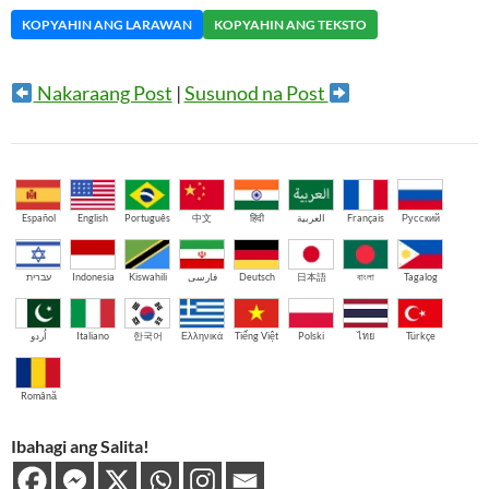
KOPYAHIN ANG LARAWAN
KOPYAHIN ANG TEKSTO
Nakaraang Post
|
Susunod na Post
Español
English
Português
中文
हिंदी
العربية
Français
Русский
עברית
Indonesia
Kiswahili
فارسی
Deutsch
日本語
বাংলা
Tagalog
اُردو
Italiano
한국어
Ελληνικά
Tiếng Việt
Polski
ไทย
Türkçe
Română
Ibahagi ang Salita!