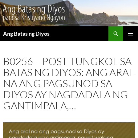
Maghanap
Ang Batas ng Diyos
LUMAKTAW
PANGU
SA
MENU
NILALAMAN
B0256 – POST TUNGKOL SA
BATAS NG DIYOS: ANG ARAL
NA ANG PAGSUNOD SA
DIYOS AY NAGDADALA NG
GANTIMPALA,…